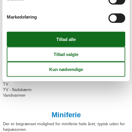
Dobbeltseng
Dyr ikke tilladt
Håndklæder
Markedsføring
Ikke-rygere
Internet - WiFi
Kabel/Sat
Kaffemaskine
Køkken (åbent)
Køleskab
Mikroovn
Opvarmet
Opvaskemaskine
Sengetøj
Soveværelse
Toaster
TV
TV - fladskærm
Vandvarmer
Miniferie
Der er begrænset mulighed for miniferie hele året, typisk uden for
højsæsonen.