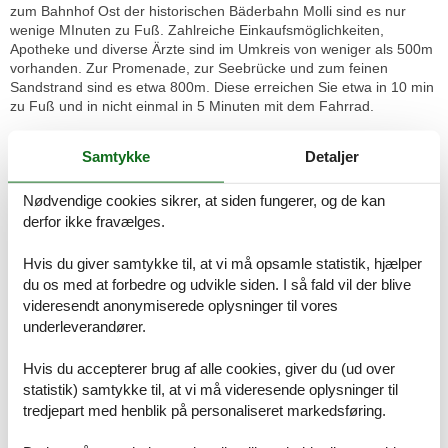
zum Bahnhof Ost der historischen Bäderbahn Molli sind es nur
wenige MInuten zu Fuß. Zahlreiche Einkaufsmöglichkeiten,
Apotheke und diverse Ärzte sind im Umkreis von weniger als 500m
vorhanden. Zur Promenade, zur Seebrücke und zum feinen
Sandstrand sind es etwa 800m. Diese erreichen Sie etwa in 10 min
zu Fuß und in nicht einmal in 5 Minuten mit dem Fahrrad.
LIEBEVOLL EINGERICHTETE 2-RAUM-FEWO MIT KLEINEM
Samtykke
Detaljer
BALKON
Sie wohnen in einer gemütlichen 40 qm großen 2-Raum-Wohnung
Nødvendige cookies sikrer, at siden fungerer, og de kan
im 1. OG eines villenartigen Mehrfamilienhauses. Der kombinierte
Wohn- und Küchenbreich ist ausgestattet mit 2-Platten-Kochfeld,
derfor ikke fravælges.
Geschirrspüler, Mikrowellen-Back-Kombi und diversen
Kleingeräten, Flat TV sowie einer Sitzgarnitur mit Couch und
Hvis du giver samtykke til, at vi må opsamle statistik, hjælper
Clubtisch. Von hier aus gelangen Sie auf den möbilierten Südwest-
du os med at forbedre og udvikle siden. I så fald vil der blive
Balkon. Vom Wohnzimmer gelangen Sie ebenfalls in das
videresendt anonymiserede oplysninger til vores
Badezimmer mit Dusche/WC sowie andererseits in das
underleverandører.
Schlafzimmer mit einem Doppelbett und geräumigen
Kleiderschrank und Kommode.
Hvis du accepterer brug af alle cookies, giver du (ud over
statistik) samtykke til, at vi må videresende oplysninger til
BESONDERHEITEN
tredjepart med henblik på personaliseret markedsføring.
Wir bitten um Ihr Verständnis, dass das Rauchen nur im
Außenbereich gestattet ist, da es sich um eine