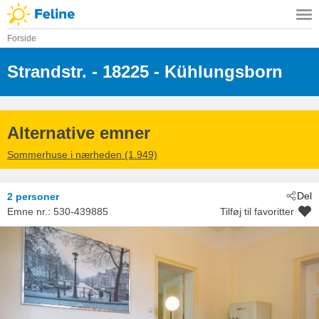
Forside
Strandstr.
 - 18225
 - Kühlungsborn
Alternative emner
Sommerhuse i nærheden (1.949)
Del
2 personer
Emne nr.:
530-439885
Tilføj til favoritter