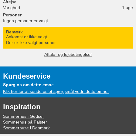
Afrejse
Varighed
1 uge
Personer
Ingen personer er valgt
Bemærk
Ankomst er ikke valgt.
Der er ikke valgt personer.
Aftale- og lejebetingelser
Kundeservice
Spørg os om dette emne
Klik her for at sende os et spørgsmål vedr. dette emne.
Inspiration
Sommerhus i Gedser
Sommerhus på Falster
Sommerhuse i Danmark