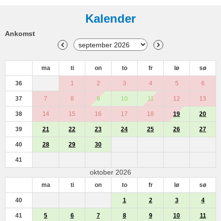
Kalender
Ankomst
ma
ti
on
to
fr
lø
sø
36
1
2
3
4
5
6
37
7
8
9
10
11
12
13
38
14
15
16
17
18
19
20
39
21
22
23
24
25
26
27
40
28
29
30
41
oktober 2026
ma
ti
on
to
fr
lø
sø
40
1
2
3
4
41
5
6
7
8
9
10
11