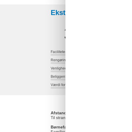
Eksterne anmeldelser
3,9
Faciliteter:
Rengøring:
Venlighed:
Beliggenhed:
Værdi for pengene:
Afstande
Til stranden
Børnefaciliteter
Familievenlig