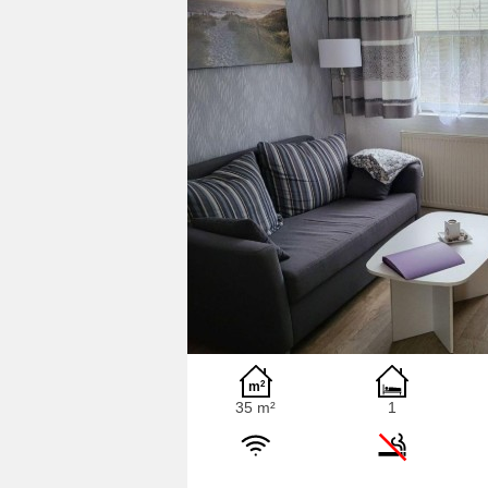
35 m²
1