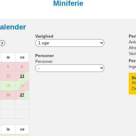
Miniferie
alender
Varighed
Per
Ank
Afr
Var
Personer
lø
sø
Per
Personer
Ing
5
6
12
13
B
An
19
20
De
26
27
lø
sø