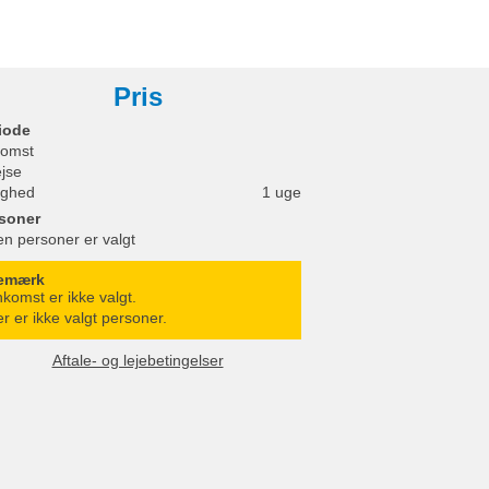
Pris
iode
omst
ejse
ighed
1 uge
soner
en personer er valgt
emærk
komst er ikke valgt.
r er ikke valgt personer.
Aftale- og lejebetingelser