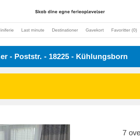
iniferie
Last minute
Destinationer
Gavekort
Favoritter (
0
)
ner
 - 
Poststr.
 - 18225
 - Kühlungsborn
7 ove