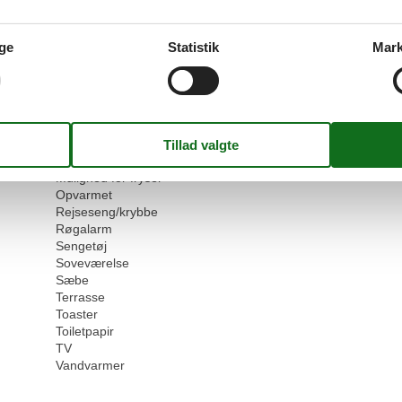
Husdyr tilladt eller efter anmodning
Højstol
Håndklæder
35 m²
ge
Statistik
Mark
Hårtørrer
Ikke-rygere
Internet - WiFi
Kabel/Sat
Kaffemaskine
Køkken (pantry/mini)
Køleskab
Mulighed for fryser
Opvarmet
Rejseseng/krybbe
Røgalarm
Sengetøj
Soveværelse
Sæbe
Terrasse
Toaster
Toiletpapir
TV
Vandvarmer