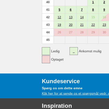
40
1
2
41
5
6
7
8
9
42
12
13
14
15
16
43
19
20
21
22
23
44
26
27
28
29
30
45
Ledig
Ankomst mulig
Optaget
Kundeservice
Spørg os om dette emne
Klik her for at sende os et spørgsmål vedr.
Inspiration