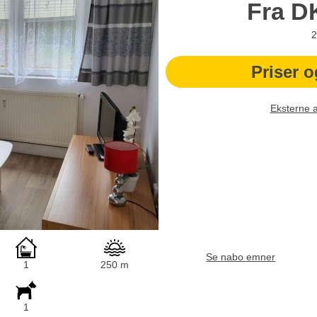
Fra
D
2
Priser o
Eksterne 
Se nabo emner
1
250 m
1