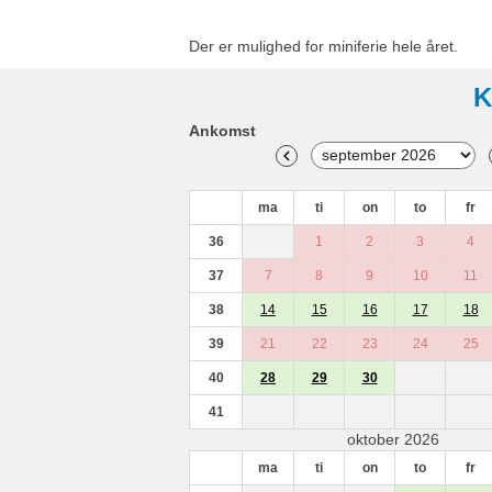
Der er mulighed for miniferie hele året.
K
Ankomst
ma
ti
on
to
fr
36
1
2
3
4
37
7
8
9
10
11
38
14
15
16
17
18
39
21
22
23
24
25
40
28
29
30
41
oktober 2026
ma
ti
on
to
fr