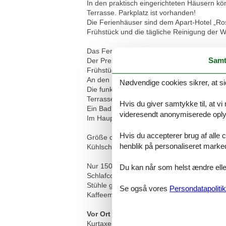
In den praktisch eingerichteten Häusern k
Terrasse. Parkplatz ist vorhanden!
Die Ferienhäuser sind dem Apart-Hotel „Ros
Frühstück und die tägliche Reinigung der 
Das Ferienhaus TW103 ist eine hübsche Zw
Samt
Der Preis für das kleine Ferienhaus TW103
Frühstück können Sie dazu buchen.
An den Ferienwohnungen steht Ihnen ein Pa
Nødvendige cookies sikrer, at si
Die funktional gestaltete Wohnung hat ein 
Terrasse. Der Küchenbereich ist mit 2-Plat
Hvis du giver samtykke til, at vi
Ein Bad mit Fenster, Dusche, Waschbecke
videresendt anonymiserede oplys
Im Haupthaus (ca. 15 m entfernt) können
Hvis du accepterer brug af alle c
Größe ca. 35 qm - Wohnzimmer mit Schlafco
henblik på personaliseret marke
Kühlschrank, Kaffeemaschine und Zweiplat
Nur 150 m vom Strand wohnen Sie in einem
Du kan når som helst ændre eller
Schlafcouch, Couchtisch, Sessel, Anrichte,
Stühle geht zur Ostseite. Im Schlafzimmer 
Se også vores
Persondatapolitik
Kaffeemaschine, 2 Platten-Kochfeld, Toast
Vor Ort
Kurtaxe