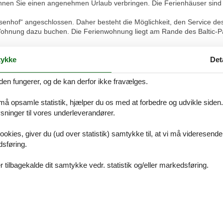
önnen Sie einen angenehmen Urlaub verbringen. Die Ferienhäuser sind
enhof“ angeschlossen. Daher besteht die Möglichkeit, den Service des
Wohnung dazu buchen. Die Ferienwohnung liegt am Rande des Baltic-Par
eiraum-Wohnung mit Terrasse zur Ostseite und ca. 35 qm groß.
ykke
Det
 beinhaltet freies W-LAN(ohne Gewähr), Wäsche für 2 Personen und En
rkplatz kostenfrei zur Verfügung.
den fungerer, og de kan derfor ikke fravælges.
Wohnzimmer mit Schlafsofa und Esstisch, eine kleine separate Küche, 
ten-Kochfeld, Kühlschrank mit Gefrierfach, Kaffeemaschine, Wasserkoche
 må opsamle statistik, hjælper du os med at forbedre og udvikle siden. I
n und WC komplettieren den Gesamteindruck der Wohnung.
ninger til vores underleverandører.
 Waschmaschine und Trockner gegen Gebühr genutzt werden.
ookies, giver du (ud over statistik) samtykke til, at vi må videresende
uch, Esstisch, Anrichte, Kabel-TV und Radio - Schlafzimmer mit Dopp
dsføring.
tenkochfeld - Dusche/WC und Balkon zur Südseite
 kleinen 2 Raum-Ferienhaus. Die 35 qm große Wohnung liegt im Erdg
 tilbagekalde dit samtykke vedr. statistik og/eller markedsføring.
 mit Kabel-TV, Radio, Essbereich (Tresen mit Hocker) und Küchenzeile a
stehen ein Doppelbett und ein Kleiderschrank. Die Küchenzeile wurde a
er und Wasserkocher. Das Bad mit Dusche und WC komplettiert das kle