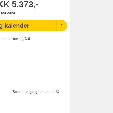
KK
5.373,-
personer
g kalender
anmeldelser
3,9
Se solens gang om emnet
😎