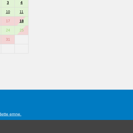
3
4
10
11
17
18
24
25
31
 dette emne.