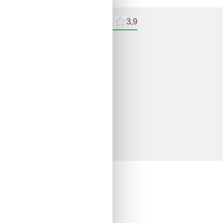
meldelser
Eksterne anmeldelser
3,9
delser
ne anmeldelser