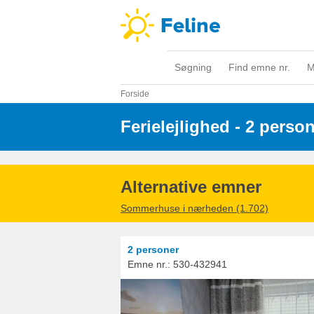
Søgning
Find emne nr.
M
Forside
Ferielejlighed - 2 perso
Alternative emner
Sommerhuse i nærheden (1.702)
2 personer
Emne nr.:
530-432941