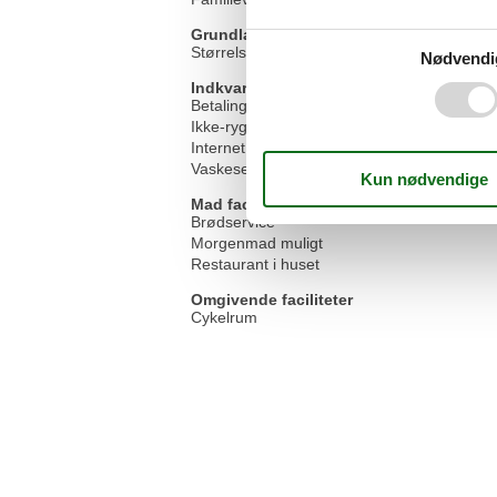
Grundlæggende faciliteter
Størrelse
Nødvendi
Indkvartering Faciliteter
Betalingskort
Ikke-ryger hus
Internet i det offentlige område
Vaskeservice
Mad faciliteter
Brødservice
Morgenmad muligt
Restaurant i huset
Omgivende faciliteter
Cykelrum