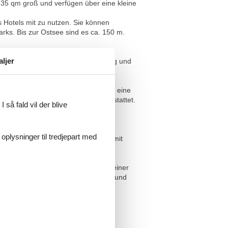
 35 qm groß und verfügen über eine kleine
 Hotels mit zu nutzen. Sie können
ks. Bis zur Ostsee sind es ca. 150 m.
aljer
dreinigung. Eine tägliche Reinigung und
ein Schlafzimmer mit Doppelbett und eine
r, Toaster und div. Geschirr ausgestattet.
 så fald vil der blive
 oplysninger til tredjepart med
elbett und Kleiderschrank - Küche mit
eschoss. Das Wohnzimmer ist mit einer
usgestattet. Die Terrasse mit Tisch und
usgestattet mit Kühlschrank,
ine Ferienhaus.