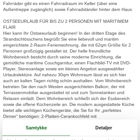
Fahrräder gibt es einen Fahrradraum im Keller (über eine
Außentreppe zugänglich) sowie Fahrradständer hinter dem Haus.
OSTSEEURLAUB FÜR BIS ZU 2 PERSONEN MIT MARITIMEM
FLAIR
Hier kann Ihr Ostseeurlaub beginnen! In der dritten Etage des
Strandschlösschens begrüßt Sie eine liebevoll und maritim
eingerichtete 2-Raum-Ferienwohnung, die mit 62qm Größe für 2
Personen großzügig gestaltet ist. Der helle freundliche
Wohnbereich besticht durch seine moderne Einrichtung, die
gemütliche maritime Couchgarnitur, einen Flachbild-TV mit DVD-
Player, Stereoanlage sowie ein kleines Angebot ausgewählter
Urlaubslektüre. Auf nahezu 30qm Wohnraum lässt es sich hier
auch an kalten Tagen richtig schön aushalten. Vom Wohnbereich
betreten Sie den nach Westen ausgerichteten Balkon, der mit
Terrassenmobiliar ausgestattet ist und zum Sonnetanken und
Relaxen einlädt. Dem Wohnbereich schließt sich der Essbereich
sowie die offene Küchenzeile an. Die modern ausgestattete Küche
bietet alle wichtigen Küchengeräte, die Sie für Ihr „perfektes
Dinner“ benötigen: 2-Platten-Cerankochfeld mit
Dunstabzugshaube, Backofen, Geschirrspüler, Kühlschrank,
Samtykke
Detaljer
Kaffeemaschine, Wasserkocher und Toaster sind vorhanden. Das
Schlafzimmer ist mit etwa 20qm Größe ebenfalls sehr großzügig
gestaltet. Es ist ausgestattet mit einem Doppelbett, einem