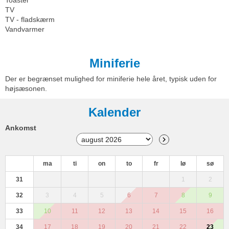
Toaster
TV
TV - fladskærm
Vandvarmer
Miniferie
Der er begrænset mulighed for miniferie hele året, typisk uden for
højsæsonen.
Kalender
Ankomst
ma
ti
on
to
fr
lø
sø
31
1
2
32
3
4
5
6
7
8
9
33
10
11
12
13
14
15
16
34
17
18
19
20
21
22
23