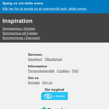
Spørg os om dette emne
Klik her for at sende os et spørgsmål vedr. dette emne.
Inspiration
Sommerhus i Gedser
Sommerhus på Falster
Sommerhuse i Danmark
Services
Gavekort
Tilbudsmail
Information
Persondatapolitik
Cookies
FAQ
Om os
Kontakt
Om os
Din tryghed