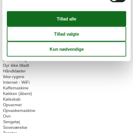
Internet i det offentlige område
Tilgængelig med offentlig transport
Økologiske rengøringsmidler
Omgivende faciliteter
Cykelrum
Parkeringsplads
Servicefaciliteter
Bad / WC
Balkon
Dobbeltseng
Dyr ikke tilladt
Håndklæder
Ikke-rygere
Internet - WiFi
Kaffemaskine
Køkken (åbent)
Køleskab
Opvarmet
Opvaskemaskine
Ovn
Sengetøj
Soveværelse