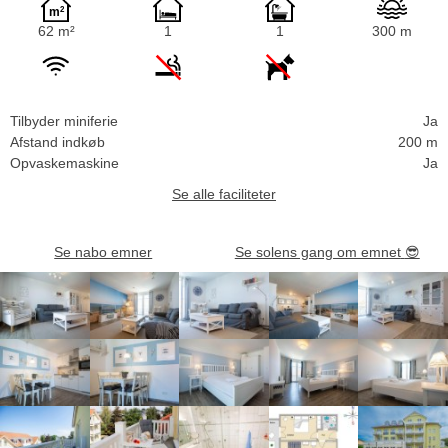
62 m²
1
1
300 m
Tilbyder miniferie
Ja
Afstand indkøb
200 m
Opvaskemaskine
Ja
Se alle faciliteter
Se nabo emner
Se solens gang om emnet
😎