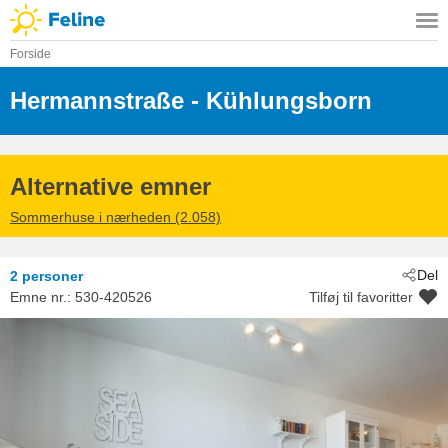
Forside
Hermannstraße
 - Kühlungsborn
 - 18225
Alternative emner
Sommerhuse i nærheden (2.058)
Del
2 personer
Emne nr.:
530-420526
Tilføj til favoritter