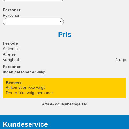
Personer
Personer
Pris
Periode
Ankomst
Afrejse
Varighed
1 uge
Personer
Ingen personer er valgt
Bemærk
Ankomst er ikke valgt.
Der er ikke valgt personer.
Aftale- og lejebetingelser
Kundeservice