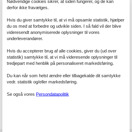
Nødvendige cookies sikrer, at siden fungerer, og de kan
großzügigen Kleiderschrank für Ihre Urlaubsgarderobe und bietet
derfor ikke fravælges.
ebenfalls einen Zugang zum möblierten Balkon. Das Bad mit
Dusche und WC rundet das Gesamtbild dieser Wohnung ab.
Hvis du giver samtykke til, at vi må opsamle statistik, hjælper
du os med at forbedre og udvikle siden. I så fald vil der blive
BESONDERHEITEN
videresendt anonymiserede oplysninger til vores
Wir bitten um Ihr Verständnis, dass das Rauchen in dieser
underleverandører.
Nichtraucherwohnung nicht gestattet ist. Haustiere sind aus
Rücksicht gegenüber Allergikern ebenfalls nicht gewünscht.
Hvis du accepterer brug af alle cookies, giver du (ud over
Im Mietpreis sind alle Nebenkosten wie Strom, Wasser und
statistik) samtykke til, at vi må videresende oplysninger til
Heizungskosten enthalten. Bettwäsche und Handtücher sind
tredjepart med henblik på personaliseret markedsføring.
ebenfalls als Erstausstattung vorhanden. Als Zusatzleistung steht
Ihnen eine Internetnutzung über WLAN kostenfrei zur Verfügung,
Du kan når som helst ændre eller tilbagekalde dit samtykke
wobei gem. AGB keine Haftung bei etwaigen Störungen erfolgt.
vedr. statistik og/eller markedsføring.
Gästen dieser Ferienwohnung steht ein kostenloser Pkw-Stellplatz
Se også vores
Persondatapolitik
am Haus zur Verfügung. Ihre ausgeliehenen oder mitgebrachten
Fahrräder können Sie auf der Rückseite des Hauses an den
vorgesehenen Fahrradständern abstellen.
Vor Ort
Kurtaxe