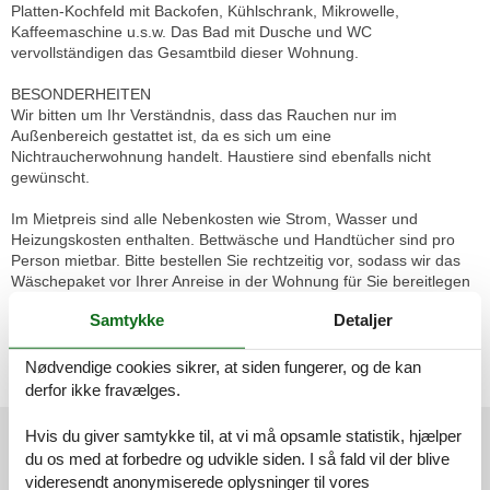
Platten-Kochfeld mit Backofen, Kühlschrank, Mikrowelle,
Kaffeemaschine u.s.w. Das Bad mit Dusche und WC
vervollständigen das Gesamtbild dieser Wohnung.
BESONDERHEITEN
Wir bitten um Ihr Verständnis, dass das Rauchen nur im
Außenbereich gestattet ist, da es sich um eine
Nichtraucherwohnung handelt. Haustiere sind ebenfalls nicht
gewünscht.
Im Mietpreis sind alle Nebenkosten wie Strom, Wasser und
Heizungskosten enthalten. Bettwäsche und Handtücher sind pro
Person mietbar. Bitte bestellen Sie rechtzeitig vor, sodass wir das
Wäschepaket vor Ihrer Anreise in der Wohnung für Sie bereitlegen
können. Gästen dieser Ferienwohnung steht ein kostenloser Pkw-
Samtykke
Detaljer
Stellplatz (Nr. 7) zur Verfügung.
Vor Ort
Nødvendige cookies sikrer, at siden fungerer, og de kan
Kurtaxe
derfor ikke fravælges.
Eksterne anmeldelser
Hvis du giver samtykke til, at vi må opsamle statistik, hjælper
du os med at forbedre og udvikle siden. I så fald vil der blive
Vores gæsteanmeldelser
Eksterne anmeldelser
videresendt anonymiserede oplysninger til vores