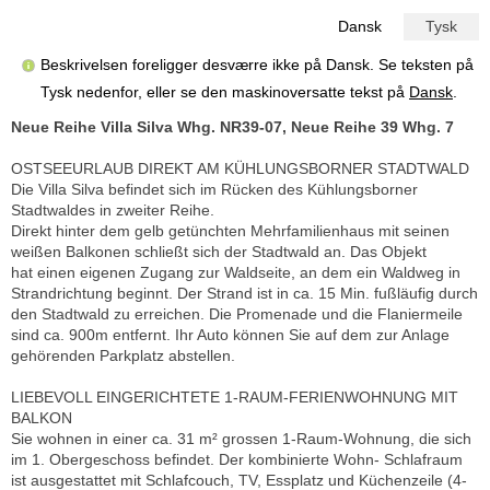
Dansk
Tysk
Beskrivelsen foreligger desværre ikke på Dansk. Se teksten på
Tysk nedenfor, eller se den maskinoversatte tekst på
Dansk
.
Neue Reihe Villa Silva Whg. NR39-07, Neue Reihe 39 Whg. 7
OSTSEEURLAUB DIREKT AM KÜHLUNGSBORNER STADTWALD
Die Villa Silva befindet sich im Rücken des Kühlungsborner
Stadtwaldes in zweiter Reihe.
Direkt hinter dem gelb getünchten Mehrfamilienhaus mit seinen
weißen Balkonen schließt sich der Stadtwald an. Das Objekt
hat einen eigenen Zugang zur Waldseite, an dem ein Waldweg in
Strandrichtung beginnt. Der Strand ist in ca. 15 Min. fußläufig durch
den Stadtwald zu erreichen. Die Promenade und die Flaniermeile
sind ca. 900m entfernt. Ihr Auto können Sie auf dem zur Anlage
gehörenden Parkplatz abstellen.
LIEBEVOLL EINGERICHTETE 1-RAUM-FERIENWOHNUNG MIT
BALKON
Sie wohnen in einer ca. 31 m² grossen 1-Raum-Wohnung, die sich
im 1. Obergeschoss befindet. Der kombinierte Wohn- Schlafraum
ist ausgestattet mit Schlafcouch, TV, Essplatz und Küchenzeile (4-