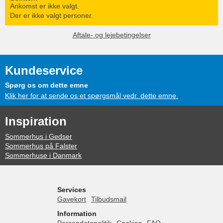
Ankomst er ikke valgt.
Der er ikke valgt personer.
Aftale- og lejebetingelser
Kundeservice
Spørg os om dette emne
Klik her for at sende os et spørgsmål vedr. dette emne.
Inspiration
Sommerhus i Gedser
Sommerhus på Falster
Sommerhuse i Danmark
Services
Gavekort
Tilbudsmail
Information