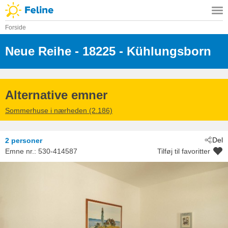
Forside
Neue Reihe
 - 18225
 - Kühlungsborn
Alternative emner
Sommerhuse i nærheden (2.186)
Del
2 personer
Emne nr.:
530-414587
Tilføj til favoritter