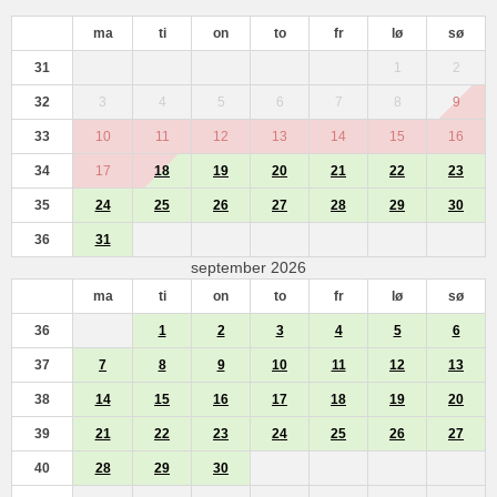
ma
ti
on
to
fr
lø
sø
31
1
2
32
3
4
5
6
7
8
9
33
10
11
12
13
14
15
16
34
17
18
19
20
21
22
23
35
24
25
26
27
28
29
30
36
31
september 2026
ma
ti
on
to
fr
lø
sø
36
1
2
3
4
5
6
37
7
8
9
10
11
12
13
38
14
15
16
17
18
19
20
39
21
22
23
24
25
26
27
40
28
29
30