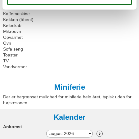
Ikke-rygere
Kabel/Sat
Kaffemaskine
Køkken (åbent)
Køleskab
Mikroovn
Opvarmet
Ovn
Sofa seng
Toaster
TV
Vandvarmer
Miniferie
Der er begrænset mulighed for miniferie hele året, typisk uden for
højsæsonen.
Kalender
Ankomst