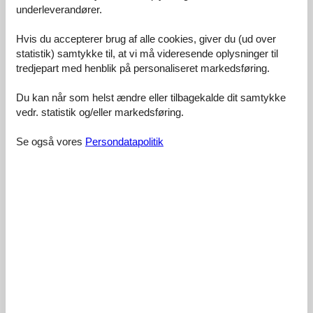
underleverandører.
3,9
Hvis du accepterer brug af alle cookies, giver du (ud over
statistik) samtykke til, at vi må videresende oplysninger til
tredjepart med henblik på personaliseret markedsføring.
Faciliteter:
4,0
Rengøring:
4,0
Du kan når som helst ændre eller tilbagekalde dit samtykke
vedr. statistik og/eller markedsføring.
Komfort:
4,0
Venlighed:
4,0
Se også vores
Persondatapolitik
Beliggenhed:
5,0
Generelt:
5,0
Værelse:
5,0
Service på stedet:
1,0
Værdi for pengene:
3,0
1 ekstern anmeldelse
3,9
december 2021
Faciliteter:
4
Rengøring:
4
Komfort:
4