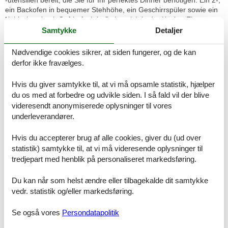
ein Backofen in bequemer Stehhöhe, ein Geschirrspüler sowie ein
Kühlschrank mit Gefrierfach befinden sich in der Küche. Eine
Kaffeemaschine, ein Wasserkocher und ein Toaster sowie
Samtykke
Detaljer
genügend Koch- und Essgeschirr vervollständigen die
Kücheneinrichtung.
Nødvendige cookies sikrer, at siden fungerer, og de kan
derfor ikke fravælges.
Vom Wohnbereich betreten Sie den möblierten großen Balkon, der
nach Westen ausgerichtet ist. Hier können Sie Sonne tanken,
Hvis du giver samtykke til, at vi må opsamle statistik, hjælper
relaxen und den Abend nach einem schönen Tag am Meer
du os med at forbedre og udvikle siden. I så fald vil der blive
ausklingen lassen.
videresendt anonymiserede oplysninger til vores
Im Schlafzimmer lädt Sie ein komfortables Doppelbett (2 x 80cm x
underleverandører.
200 cm) zur Nachtruhe ein. Der großzügige Kleiderschrank bietet
genügend Platz für Ihre Urlaubsgarderobe. Auch von hier können
Hvis du accepterer brug af alle cookies, giver du (ud over
Sie den Balkon betreten.
statistik) samtykke til, at vi må videresende oplysninger til
tredjepart med henblik på personaliseret markedsføring.
Das geflieste Bad ist ausgestattet mit einer Dusche, Waschbecken
und WC. Ein Handtuchheizkörper sorgt für kuschelig warme
Du kan når som helst ændre eller tilbagekalde dit samtykke
Handtücher und komplettiert die Badeinrichtung.
vedr. statistik og/eller markedsføring.
BESONDERHEITEN
Se også vores
Persondatapolitik
Wir bitten um Ihr Verständnis, dass das Rauchen nur im
Außenbereich gestattet ist, da es sich um eine