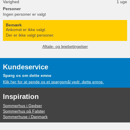
Varighed
1 uge
Personer
Ingen personer er valgt
Bemærk
Ankomst er ikke valgt.
Der er ikke valgt personer.
Aftale- og lejebetingelser
Kundeservice
Spørg os om dette emne
Klik her for at sende os et spørgsmål vedr. dette emne.
Inspiration
Sommerhus i Gedser
Sommerhus på Falster
Sommerhuse i Danmark