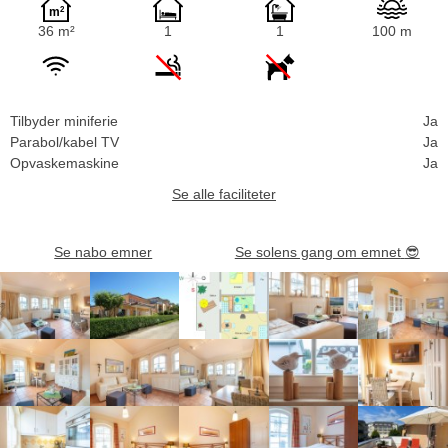
36 m²
1
1
100 m
Tilbyder miniferie
Ja
Parabol/kabel TV
Ja
Opvaskemaskine
Ja
Se alle faciliteter
Se nabo emner
Se solens gang om emnet
😎