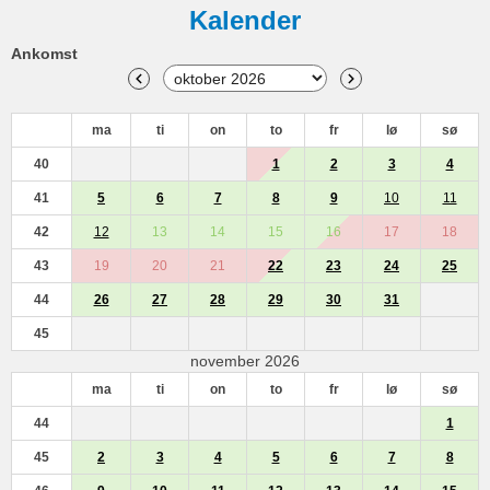
Kalender
Ankomst
ma
ti
on
to
fr
lø
sø
40
1
2
3
4
41
5
6
7
8
9
10
11
42
12
13
14
15
16
17
18
43
19
20
21
22
23
24
25
44
26
27
28
29
30
31
45
november 2026
ma
ti
on
to
fr
lø
sø
44
1
45
2
3
4
5
6
7
8