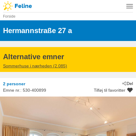
Forside
Hermannstraße 27 a
 - Kühlungsborn
 - 18225
Alternative emner
Sommerhuse i nærheden (2.085)
Del
2 personer
Emne nr.:
530-400899
Tilføj til favoritter