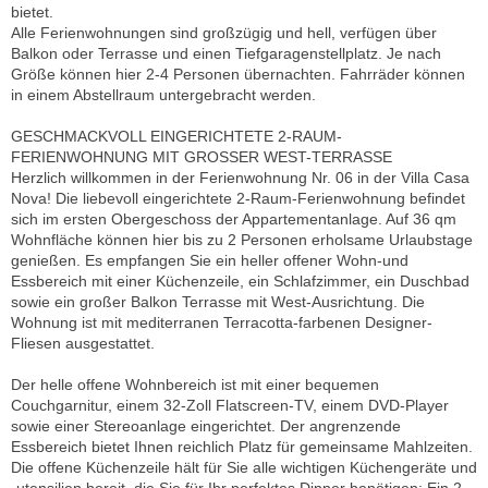
bietet.
Alle Ferienwohnungen sind großzügig und hell, verfügen über
Balkon oder Terrasse und einen Tiefgaragenstellplatz. Je nach
Größe können hier 2-4 Personen übernachten. Fahrräder können
in einem Abstellraum untergebracht werden.
GESCHMACKVOLL EINGERICHTETE 2-RAUM-
FERIENWOHNUNG MIT GROSSER WEST-TERRASSE
Herzlich willkommen in der Ferienwohnung Nr. 06 in der Villa Casa
Nova! Die liebevoll eingerichtete 2-Raum-Ferienwohnung befindet
sich im ersten Obergeschoss der Appartementanlage. Auf 36 qm
Wohnfläche können hier bis zu 2 Personen erholsame Urlaubstage
genießen. Es empfangen Sie ein heller offener Wohn-und
Essbereich mit einer Küchenzeile, ein Schlafzimmer, ein Duschbad
sowie ein großer Balkon Terrasse mit West-Ausrichtung. Die
Wohnung ist mit mediterranen Terracotta-farbenen Designer-
Fliesen ausgestattet.
Der helle offene Wohnbereich ist mit einer bequemen
Couchgarnitur, einem 32-Zoll Flatscreen-TV, einem DVD-Player
sowie einer Stereoanlage eingerichtet. Der angrenzende
Essbereich bietet Ihnen reichlich Platz für gemeinsame Mahlzeiten.
Die offene Küchenzeile hält für Sie alle wichtigen Küchengeräte und
-utensilien bereit, die Sie für Ihr perfektes Dinner benötigen: Ein 2-,