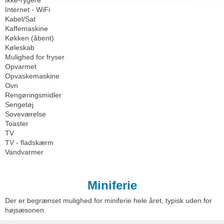
Ikke-rygere
Internet - WiFi
Kabel/Sat
Kaffemaskine
Køkken (åbent)
Køleskab
Mulighed for fryser
Opvarmet
Opvaskemaskine
Ovn
Rengøringsmidler
Sengetøj
Soveværelse
Toaster
TV
TV - fladskærm
Vandvarmer
Miniferie
Der er begrænset mulighed for miniferie hele året, typisk uden for
højsæsonen.