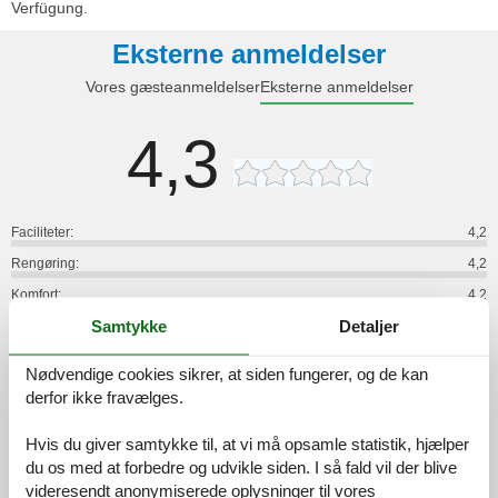
Verfügung.
Eksterne anmeldelser
Vores gæsteanmeldelser
Eksterne anmeldelser
4,3
Faciliteter:
4,2
Rengøring:
4,2
Komfort:
4,2
Samtykke
Detaljer
Venlighed:
4,3
Beliggenhed:
4,8
Nødvendige cookies sikrer, at siden fungerer, og de kan
Generelt:
4,5
derfor ikke fravælges.
Værelse:
4,7
Hvis du giver samtykke til, at vi må opsamle statistik, hjælper
Service på stedet:
3,7
du os med at forbedre og udvikle siden. I så fald vil der blive
Værdi for pengene:
4,0
videresendt anonymiserede oplysninger til vores