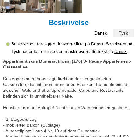
Beskrivelse
Dansk
Tysk
Beskrivelsen foreligger desværre ikke på Dansk. Se teksten på
Tysk nedenfor, eller se den maskinoversatte tekst på
Dansk
.
Appartmenthaus Dünenschloss, (178) 3- Raum- Appartement-
Ostseeallee
Das Appartementhaus liegt direkt an der neugestalteten
Ostseeallee, die mit ihrem mondänen Flair zum Bummeln einlädt,
zwischen Wald und Strandpromenade. Cafés und Restaurants
befinden sich in unmittelbarer Nähe.
Haustiere nur auf Anfrage! Nicht in allen Wohneinheiten gestattet!
- 2. Etage/Aufzug
- möblierter Balkon (Südlage)
- Autostellplatz Haus 4 Nr. 10 auf dem Grundstück
- Sauna, Fitnessraum und Schwimmbadbenutzung inkl. (3.+4.KW