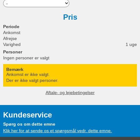
Pris
Periode
Ankomst
Afrejse
Varighed
1 uge
Personer
Ingen personer er valgt
Bemærk
Ankomst er ikke valgt.
Der er ikke valgt personer.
Aftale- og lejebetingelser
Kundeservice
Spørg os om dette emne
Klik her for at sende os et spørgsmål vedr. dette emne.