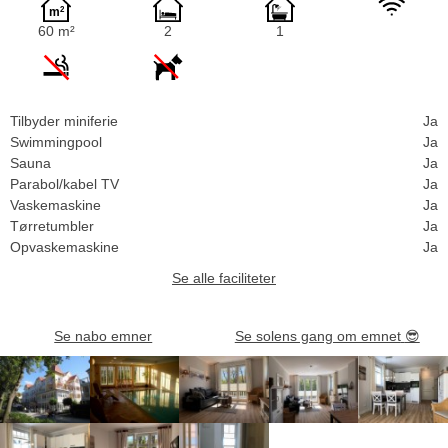
60 m²
2
1
Tilbyder miniferie
Ja
Swimmingpool
Ja
Sauna
Ja
Parabol/kabel TV
Ja
Vaskemaskine
Ja
Tørretumbler
Ja
Opvaskemaskine
Ja
Se alle faciliteter
Se nabo emner
Se solens gang om emnet
😎