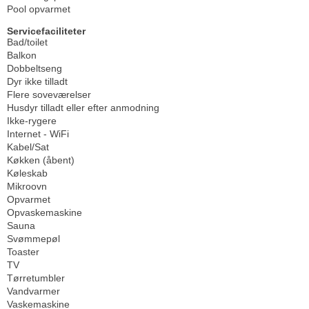
Pool opvarmet
Servicefaciliteter
Bad/toilet
Balkon
Dobbeltseng
Dyr ikke tilladt
Flere soveværelser
Husdyr tilladt eller efter anmodning
Ikke-rygere
Internet - WiFi
Kabel/Sat
Køkken (åbent)
Køleskab
Mikroovn
Opvarmet
Opvaskemaskine
Sauna
Svømmepøl
Toaster
TV
Tørretumbler
Vandvarmer
Vaskemaskine