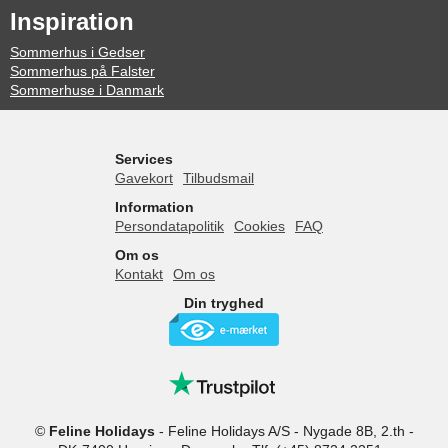
Inspiration
Sommerhus i Gedser
Sommerhus på Falster
Sommerhuse i Danmark
Services
Gavekort
Tilbudsmail
Information
Persondatapolitik
Cookies
FAQ
Om os
Kontakt
Om os
Din tryghed
©
Feline Holidays
-
Feline Holidays A/S
-
Nygade 8B, 2.th -