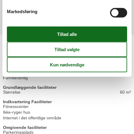
auch dort waren und auf diese Mängel hingewiesen haben.
Forbedringer:
Markedsføring
siehe Unterkunft
Vis alle anmeldelser
Faciliteter
Aktivitetsfaciliteter
Solarium
Wellness tilbud
Børnefaciliteter
Familievenlig
Grundlæggende faciliteter
Størrelse
60 m²
Indkvartering Faciliteter
Fitnesscenter
Ikke-ryger hus
Internet i det offentlige område
Omgivende faciliteter
Parkeringsplads