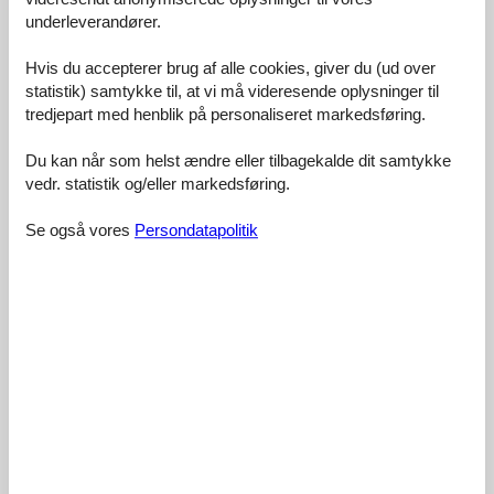
Værdi for pengene:
4,1
underleverandører.
18 eksterne anmeldelser
Hvis du accepterer brug af alle cookies, giver du (ud over
statistik) samtykke til, at vi må videresende oplysninger til
3,6
februar 2024
tredjepart med henblik på personaliseret markedsføring.
Faciliteter:
5
Rengøring:
2
Komfort:
2
Venlighed:
5
Beliggenhed:
5
Generelt:
3
Du kan når som helst ændre eller tilbagekalde dit samtykke
vedr. statistik og/eller markedsføring.
Værelse:
2
Service på stedet:
5
Værdi for pengene:
3
Begrundelse for valg:
Se også vores
Persondatapolitik
Wegen des Kamins
2,8
marts 2022
Faciliteter:
2
Rengøring:
1
Komfort:
3
Venlighed:
3
Beliggenhed:
4
Generelt:
3
Værelse:
3
Service på stedet:
3
Værdi for pengene:
3
Begrundelse for valg:
Nähe zur Seebrücke und Hafen
Forbedringer:
Sauberkeit stark verbessern. Beleuchtung ans Bett oder
Ausschaltmöglichkeit der Deckenleuchte vom Bett aus. Stauraum
für kältere Zeit (Bekleidung) nicht ausreichend. Handtuchhaken