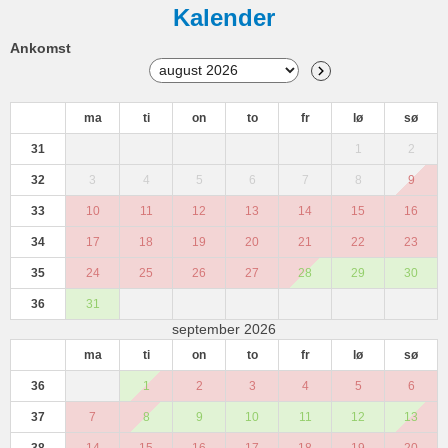
Kalender
Ankomst
ma
ti
on
to
fr
lø
sø
31
1
2
32
3
4
5
6
7
8
9
33
10
11
12
13
14
15
16
34
17
18
19
20
21
22
23
35
24
25
26
27
28
29
30
36
31
september 2026
ma
ti
on
to
fr
lø
sø
36
1
2
3
4
5
6
37
7
8
9
10
11
12
13
38
14
15
16
17
18
19
20