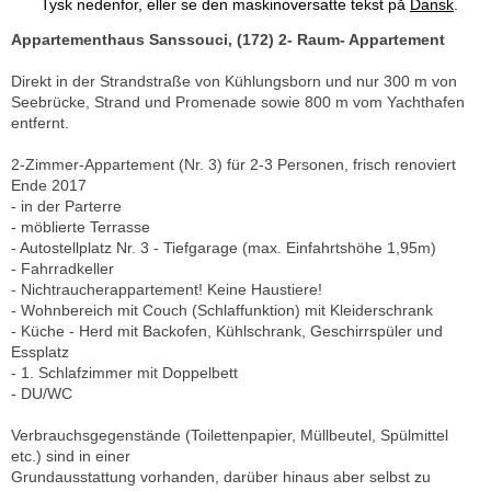
Tysk nedenfor, eller se den maskinoversatte tekst på
Dansk
.
Appartementhaus Sanssouci, (172) 2- Raum- Appartement
Direkt in der Strandstraße von Kühlungsborn und nur 300 m von
Seebrücke, Strand und Promenade sowie 800 m vom Yachthafen
entfernt.
2-Zimmer-Appartement (Nr. 3) für 2-3 Personen, frisch renoviert
Ende 2017
- in der Parterre
- möblierte Terrasse
- Autostellplatz Nr. 3 - Tiefgarage (max. Einfahrtshöhe 1,95m)
- Fahrradkeller
- Nichtraucherappartement! Keine Haustiere!
- Wohnbereich mit Couch (Schlaffunktion) mit Kleiderschrank
- Küche - Herd mit Backofen, Kühlschrank, Geschirrspüler und
Essplatz
- 1. Schlafzimmer mit Doppelbett
- DU/WC
Verbrauchsgegenstände (Toilettenpapier, Müllbeutel, Spülmittel
etc.) sind in einer
Grundausstattung vorhanden, darüber hinaus aber selbst zu