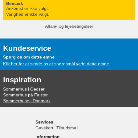
Bemærk
Ankomst er ikke valgt.
Varighed er ikke valgt.
Aftale- og lejebetingelser
Kundeservice
Spørg os om dette emne
Klik her for at sende os et spørgsmål vedr. dette emne.
Inspiration
Sommerhus i Gedser
Sommerhus på Falster
Sommerhuse i Danmark
Services
Gavekort
Tilbudsmail
Information