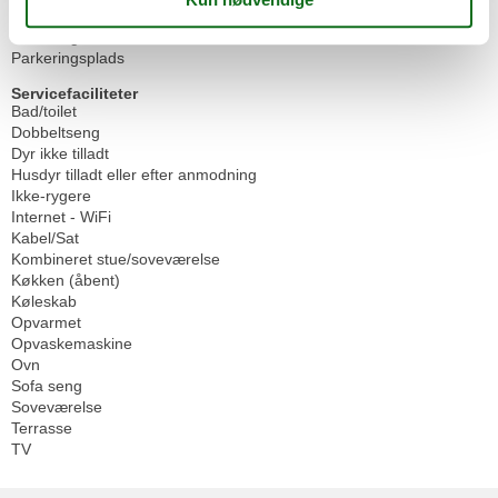
Omgivende faciliteter
Parkeringskælder
Parkeringsplads
Servicefaciliteter
Bad/toilet
Dobbeltseng
Dyr ikke tilladt
Husdyr tilladt eller efter anmodning
Ikke-rygere
Internet - WiFi
Kabel/Sat
Kombineret stue/soveværelse
Køkken (åbent)
Køleskab
Opvarmet
Opvaskemaskine
Ovn
Sofa seng
Soveværelse
Terrasse
TV