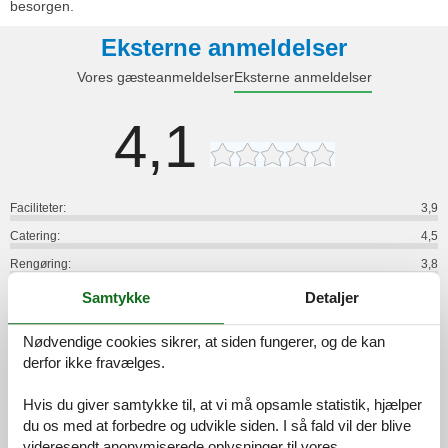
besorgen.
Eksterne anmeldelser
Vores gæsteanmeldelser
Eksterne anmeldelser
4,1
Faciliteter:
3,9
Catering:
4,5
Rengøring:
3,8
Komfort:
3,9
Samtykke
Detaljer
Venlighed:
4,5
Nødvendige cookies sikrer, at siden fungerer, og de kan
Beliggenhed:
4,9
derfor ikke fravælges.
Generelt:
4,1
Hvis du giver samtykke til, at vi må opsamle statistik, hjælper
Værelse:
3,9
du os med at forbedre og udvikle siden. I så fald vil der blive
Service på stedet:
4,2
videresendt anonymiserede oplysninger til vores