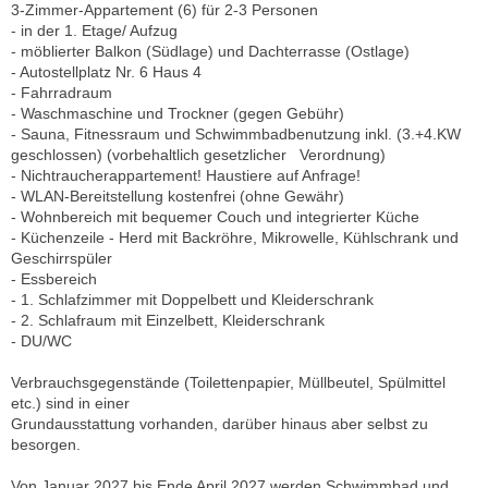
3-Zimmer-Appartement (6) für 2-3 Personen
- in der 1. Etage/ Aufzug
- möblierter Balkon (Südlage) und Dachterrasse (Ostlage)
- Autostellplatz Nr. 6 Haus 4
- Fahrradraum
- Waschmaschine und Trockner (gegen Gebühr)
- Sauna, Fitnessraum und Schwimmbadbenutzung inkl. (3.+4.KW
geschlossen) (vorbehaltlich gesetzlicher Verordnung)
- Nichtraucherappartement! Haustiere auf Anfrage!
- WLAN-Bereitstellung kostenfrei (ohne Gewähr)
- Wohnbereich mit bequemer Couch und integrierter Küche
- Küchenzeile - Herd mit Backröhre, Mikrowelle, Kühlschrank und
Geschirrspüler
- Essbereich
- 1. Schlafzimmer mit Doppelbett und Kleiderschrank
- 2. Schlafraum mit Einzelbett, Kleiderschrank
- DU/WC
Verbrauchsgegenstände (Toilettenpapier, Müllbeutel, Spülmittel
etc.) sind in einer
Grundausstattung vorhanden, darüber hinaus aber selbst zu
besorgen.
Von Januar 2027 bis Ende April 2027 werden Schwimmbad und