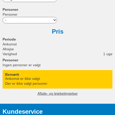
Personer
Personer
Pris
Periode
Ankomst
Afrejse
Varighed
1 uge
Personer
Ingen personer er valgt
Bemærk
Ankomst er ikke valgt.
Der er ikke valgt personer.
Aftale- og lejebetingelser
Kundeservice