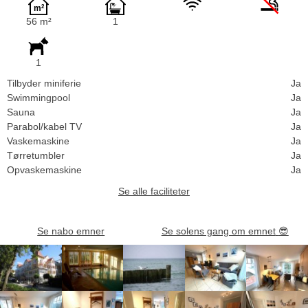
56 m²
1
1
Tilbyder miniferie
Ja
Swimmingpool
Ja
Sauna
Ja
Parabol/kabel TV
Ja
Vaskemaskine
Ja
Tørretumbler
Ja
Opvaskemaskine
Ja
Se alle faciliteter
Se nabo emner
Se solens gang om emnet
😎