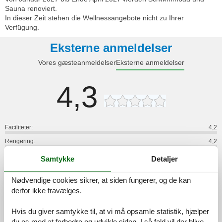
Sauna renoviert.
In dieser Zeit stehen die Wellnessangebote nicht zu Ihrer
Verfügung.
Eksterne anmeldelser
Vores gæsteanmeldelser
Eksterne anmeldelser
4,3
Faciliteter:
4,2
Rengøring:
4,2
Komfort:
4,2
Samtykke
Detaljer
Venlighed:
4,3
Nødvendige cookies sikrer, at siden fungerer, og de kan
Beliggenhed:
4,8
derfor ikke fravælges.
Generelt:
4,5
Værelse:
4,7
Hvis du giver samtykke til, at vi må opsamle statistik, hjælper
du os med at forbedre og udvikle siden. I så fald vil der blive