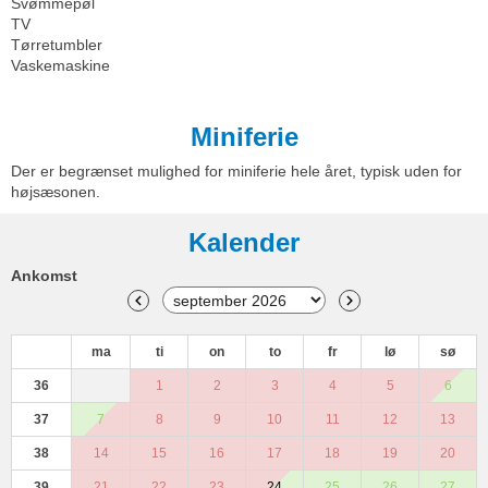
Svømmepøl
TV
Tørretumbler
Vaskemaskine
Miniferie
Der er begrænset mulighed for miniferie hele året, typisk uden for
højsæsonen.
Kalender
Ankomst
ma
ti
on
to
fr
lø
sø
36
1
2
3
4
5
6
37
7
8
9
10
11
12
13
38
14
15
16
17
18
19
20
39
21
22
23
24
25
26
27