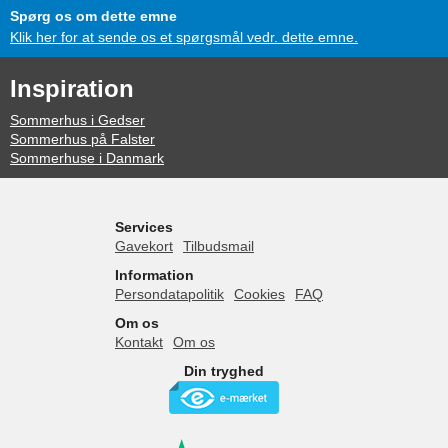
Spørg os om dette emne
Klik her for at sende os et spørgsmål vedr. dette emne.
Inspiration
Sommerhus i Gedser
Sommerhus på Falster
Sommerhuse i Danmark
Services
Gavekort
Tilbudsmail
Information
Persondatapolitik
Cookies
FAQ
Om os
Kontakt
Om os
Din tryghed