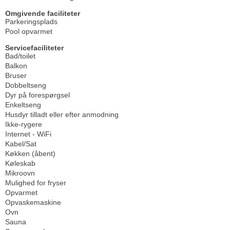
Omgivende faciliteter
Parkeringsplads
Pool opvarmet
Servicefaciliteter
Bad/toilet
Balkon
Bruser
Dobbeltseng
Dyr på forespørgsel
Enkeltseng
Husdyr tilladt eller efter anmodning
Ikke-rygere
Internet - WiFi
Kabel/Sat
Køkken (åbent)
Køleskab
Mikroovn
Mulighed for fryser
Opvarmet
Opvaskemaskine
Ovn
Sauna