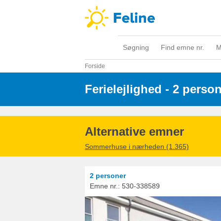
Søgning
Find emne nr.
M
Forside
Ferielejlighed - 2 perso
Alternative emner
Sommerhuse i nærheden (1.365)
2 personer
Emne nr.:
530-338589