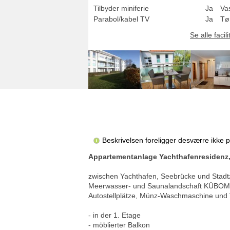
Tilbyder miniferie
Ja
Va
Parabol/kabel TV
Ja
Tø
Se alle facili
Beskrivelsen foreligger desværre ikke 
Appartementanlage Yachthafenresidenz,
zwischen Yachthafen, Seebrücke und Stadt
Meerwasser- und Saunalandschaft KÜBO
Autostellplätze, Münz-Waschmaschine und 
- in der 1. Etage
- möblierter Balkon