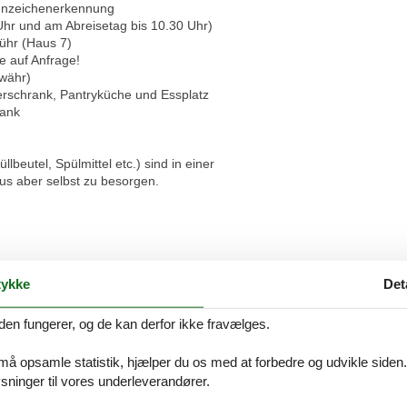
ennzeichenerkennung
Uhr und am Abreisetag bis 10.30 Uhr)
ühr (Haus 7)
e auf Anfrage!
ewähr)
erschrank, Pantryküche und Essplatz
rank
beutel, Spülmittel etc.) sind in einer
s aber selbst zu besorgen.
ühr (Haus 7)
ykke
Det
e auf Anfrage!
ewähr)
den fungerer, og de kan derfor ikke fravælges.
derschrank, Pantryküche
 må opsamle statistik, hjælper du os med at forbedre og udvikle siden. I
rank
ninger til vores underleverandører.