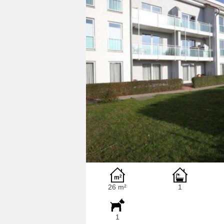
26 m²
1
1