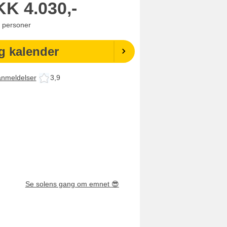
KK
4.030,-
personer
g kalender
anmeldelser
3,9
Se solens gang om emnet
😎