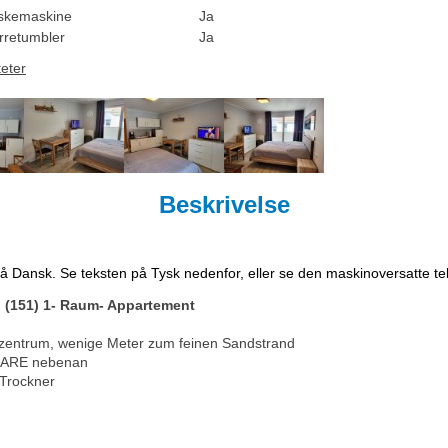
skemaskine
Ja
rretumbler
Ja
teter
Beskrivelse
på Dansk. Se teksten på Tysk nedenfor, eller se den maskinoversatte t
 (151) 1- Raum- Appartement
zentrum, wenige Meter zum feinen Sandstrand
MARE nebenan
Trockner