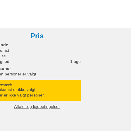
Pris
iode
omst
ejse
ighed
1 uge
soner
en personer er valgt
emærk
komst er ikke valgt.
r er ikke valgt personer.
Aftale- og lejebetingelser