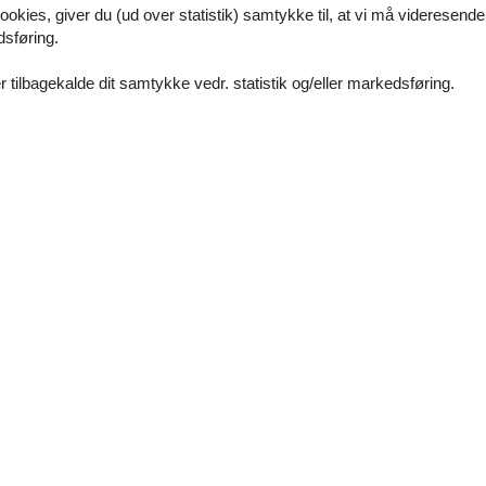
ookies, giver du (ud over statistik) samtykke til, at vi må videresende
Vores gæstean
dsføring.
 tilbagekalde dit samtykke vedr. statistik og/eller markedsføring.
27 eksterne anme
3,7
Faciliteter:
4
Rengøring:
3
Beli
3,6
Værelse:
4
Service på stedet:
4
Værd
4,0
Begrundelse for valg:
Gute Lage
5,0
3,8
4,3
3,4
Faciliteter:
5
Rengøring:
5
Komf
4,3
Beliggenhed:
4
Generelt:
4
Være
4,3
Værdi for pengene:
5
3,8
3,6
2,1
Faciliteter:
1
Rengøring:
3
Komf
3,5
Beliggenhed:
3
Generelt:
2
Være
3,8