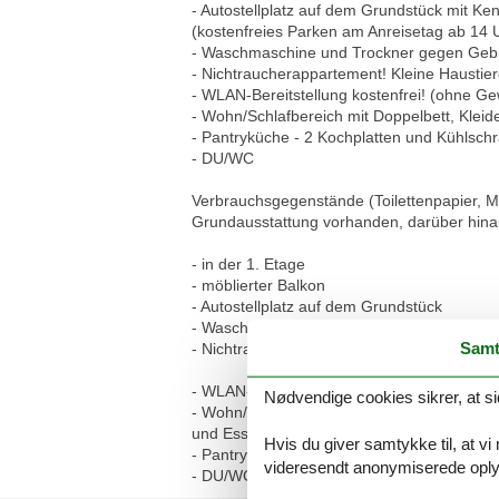
- Autostellplatz auf dem Grundstück mit K
(kostenfreies Parken am Anreisetag ab 14 
- Waschmaschine und Trockner gegen Geb
- Nichtraucherappartement! Kleine Haustier
- WLAN-Bereitstellung kostenfrei! (ohne G
- Wohn/Schlafbereich mit Doppelbett, Kleid
- Pantryküche - 2 Kochplatten und Kühlsch
- DU/WC
Verbrauchsgegenstände (Toilettenpapier, Müll
Grundausstattung vorhanden, darüber hinau
- in der 1. Etage
- möblierter Balkon
- Autostellplatz auf dem Grundstück
- Waschmaschine und Trockner gegen Geb
Samt
- Nichtraucherappartement! Kleine Haustier
- WLAN-Bereitstellung kostenfrei! (ohne G
Nødvendige cookies sikrer, at si
- Wohn/Schlafbereich mit Doppelbett, Klei
und Essplatz
Hvis du giver samtykke til, at vi
- Pantryküche - 2 Kochplatten und Kühlsch
videresendt anonymiserede oplys
- DU/WC