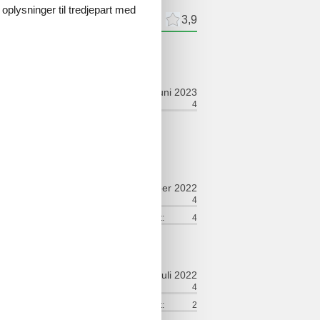
 oplysninger til tredjepart med
meldelser
Eksterne anmeldelser
3,9
ldelser
juni 2023
ggenhed:
3
Generelt:
4
i for pengene:
4
oktober 2022
ort:
4
Venlighed:
4
lse:
4
Service på stedet:
4
juli 2022
ort:
1
Venlighed:
4
lse:
1
Service på stedet:
2