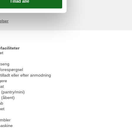
elser
faciliteter
et
tseng
forespørgsel
tilladt eller efter anmodning
gere
at
(pantry/mini)
 (åbent)
ab
et
umbler
askine