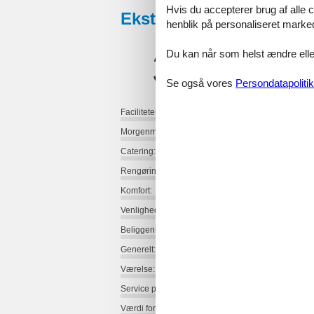
Hvis du accepterer brug af alle c
Eksterne anmeldelser
henblik på personaliseret marke
3,9
Du kan når som helst ændre eller
Se også vores
Persondatapolitik
Faciliteter:
Morgenmad:
Catering:
Rengøring:
Komfort:
Venlighed:
Beliggenhed:
Generelt:
Værelse:
Service på stedet:
Værdi for pengene: