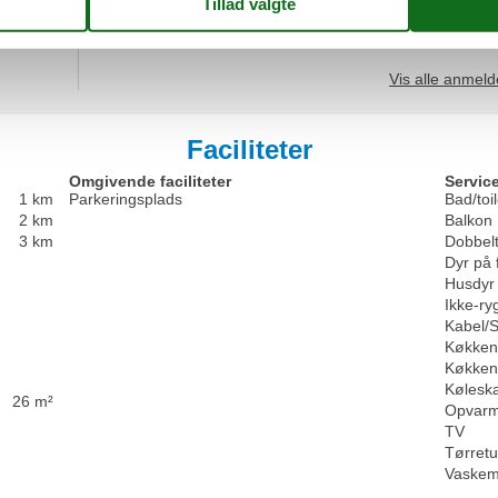
Forbedringer:
Sauberkeit und Ausstattung verbessern
Vis alle anmeld
Faciliteter
Omgivende faciliteter
Service
1 km
Parkeringsplads
Bad/toil
2 km
Balkon
3 km
Dobbel
Dyr på 
Husdyr 
Ikke-ry
Kabel/S
Køkken 
Køkken
Kølesk
26 m²
Opvarm
TV
Tørret
Vaskem