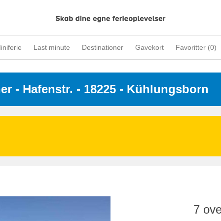
iniferie
Last minute
Destinationer
Gavekort
Favoritter (
0
)
ner
 - 
Hafenstr.
 - 18225
 - Kühlungsborn
7 ove