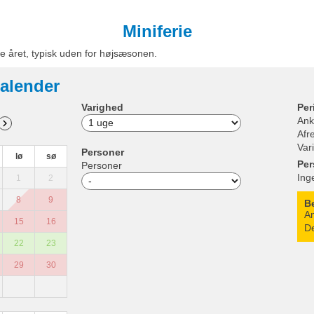
Miniferie
e året, typisk uden for højsæsonen.
alender
Varighed
Per
Ank
Afr
Var
Personer
lø
sø
Per
Personer
Ing
1
2
8
9
B
An
15
16
De
22
23
29
30