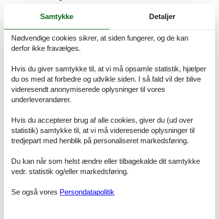
Im Schlafzimmer lädt Sie ein komfortables Doppelbett (2 x 90cm x
Samtykke
Detaljer
200 cm) zur Nachtruhe ein. Der geräumige Kleiderschrank mit
Ganzkörperspiegel bietet genügend Platz für Ihre
Nødvendige cookies sikrer, at siden fungerer, og de kan
Urlaubsgarderobe. Von hier betreten Sie den möblierten Balkon,
derfor ikke fravælges.
der nach Westen ausgerichtet ist. Hier können Sie Sonne tanken,
relaxen und den Abend nach einem schönen Tag am Meer
Hvis du giver samtykke til, at vi må opsamle statistik, hjælper
ausklingen lassen. Ihre Habseligkeiten können Sie in einem Safe
du os med at forbedre og udvikle siden. I så fald vil der blive
sicher verstauen.
videresendt anonymiserede oplysninger til vores
Das geflieste Tageslichtbad mit Dusche und WC sowie einem Fön
underleverandører.
vervollständigt das Gesamtbild dieser Wohnung.
Hvis du accepterer brug af alle cookies, giver du (ud over
BESONDERHEITEN
statistik) samtykke til, at vi må videresende oplysninger til
Wir bitten um Ihr Verständnis, dass in dieser Nichtraucherwohnung
tredjepart med henblik på personaliseret markedsføring.
keine Haustiere erlaubt sind.
Du kan når som helst ændre eller tilbagekalde dit samtykke
Im Mietpreis sind alle Nebenkosten wie Strom, Wasser und
vedr. statistik og/eller markedsføring.
Heizungskosten enthalten. Bettwäsche und Handtücher sind
ebenfalls als Erstausstattung vorhanden. Sauna, Waschmaschine
Se også vores
Persondatapolitik
und Trockner können im Haus gegen Gebühr genutzt werden.
Gästen dieser Ferienwohnung steht ein kostenloser Tiefgaragen-