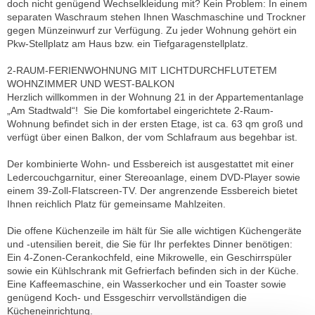
doch nicht genügend Wechselkleidung mit? Kein Problem: In einem
separaten Waschraum stehen Ihnen Waschmaschine und Trockner
gegen Münzeinwurf zur Verfügung. Zu jeder Wohnung gehört ein
Pkw-Stellplatz am Haus bzw. ein Tiefgaragenstellplatz.
2-RAUM-FERIENWOHNUNG MIT LICHTDURCHFLUTETEM
WOHNZIMMER UND WEST-BALKON
Herzlich willkommen in der Wohnung 21 in der Appartementanlage
„Am Stadtwald“! Sie Die komfortabel eingerichtete 2-Raum-
Wohnung befindet sich in der ersten Etage, ist ca. 63 qm groß und
verfügt über einen Balkon, der vom Schlafraum aus begehbar ist.
Der kombinierte Wohn- und Essbereich ist ausgestattet mit einer
Ledercouchgarnitur, einer Stereoanlage, einem DVD-Player sowie
einem 39-Zoll-Flatscreen-TV. Der angrenzende Essbereich bietet
Ihnen reichlich Platz für gemeinsame Mahlzeiten.
Die offene Küchenzeile im hält für Sie alle wichtigen Küchengeräte
und -utensilien bereit, die Sie für Ihr perfektes Dinner benötigen:
Ein 4-Zonen-Cerankochfeld, eine Mikrowelle, ein Geschirrspüler
sowie ein Kühlschrank mit Gefrierfach befinden sich in der Küche.
Eine Kaffeemaschine, ein Wasserkocher und ein Toaster sowie
genügend Koch- und Essgeschirr vervollständigen die
Kücheneinrichtung.