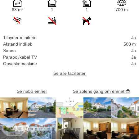
63 m²
1
1
700 m
Tilbyder miniferie
Ja
Afstand indkøb
500 m
Sauna
Ja
Parabol/kabel TV
Ja
Opvaskemaskine
Ja
Se alle faciliteter
Se nabo emner
Se solens gang om emnet
😎