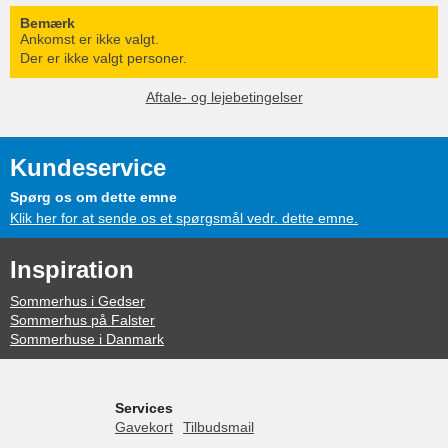
Bemærk
Ankomst er ikke valgt.
Der er ikke valgt personer.
Aftale- og lejebetingelser
Kundeservice
Spørg os om dette emne
Klik her for at sende os et spørgsmål vedr. dette emne.
Inspiration
Sommerhus i Gedser
Sommerhus på Falster
Sommerhuse i Danmark
Services
Gavekort
Tilbudsmail