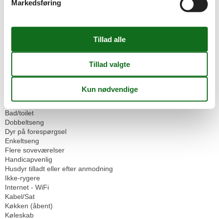
Markedsføring
Børnefaciliteter
Familievenlig
Grundlæggende faciliteter
Størrelse
46 m²
Mad faciliteter
Restaurant i huset
Omgivende faciliteter
Parkeringsplads
Servicefaciliteter
Bad/toilet
Dobbeltseng
Dyr på forespørgsel
Enkeltseng
Flere soveværelser
Handicapvenlig
Husdyr tilladt eller efter anmodning
Ikke-rygere
Internet - WiFi
Kabel/Sat
Køkken (åbent)
Køleskab