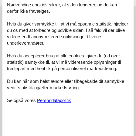
Nødvendige cookies sikrer, at siden fungerer, og de kan
Eksterne anmeldelser
derfor ikke fravælges.
Vores gæsteanmeldelser
Eksterne anmeldelser
Hvis du giver samtykke til, at vi må opsamle statistik, hjælper
du os med at forbedre og udvikle siden. I så fald vil der blive
4,2
videresendt anonymiserede oplysninger til vores
underleverandører.
Hvis du accepterer brug af alle cookies, giver du (ud over
Faciliteter:
4,1
statistik) samtykke til, at vi må videresende oplysninger til
tredjepart med henblik på personaliseret markedsføring.
Rengøring:
4,2
Komfort:
4,1
Du kan når som helst ændre eller tilbagekalde dit samtykke
Venlighed:
4,5
vedr. statistik og/eller markedsføring.
Beliggenhed:
4,6
Se også vores
Persondatapolitik
Generelt:
4,2
Værelse:
4,4
Service på stedet:
3,5
Værdi for pengene:
4,1