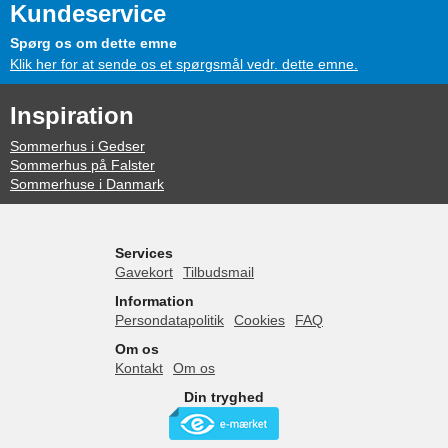
Kundeservice
Spørg os om dette emne
Klik her for at sende os et spørgsmål vedr. dette emne.
Inspiration
Sommerhus i Gedser
Sommerhus på Falster
Sommerhuse i Danmark
Services
Gavekort
Tilbudsmail
Information
Persondatapolitik
Cookies
FAQ
Om os
Kontakt
Om os
Din tryghed