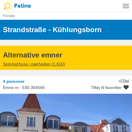
Forside
Strandstraße
 - Kühlungsborn
 - 18225
Alternative emner
Sommerhuse i nærheden (1.610)
Del
4 personer
Emne nr.:
530-304566
Tilføj til favoritter