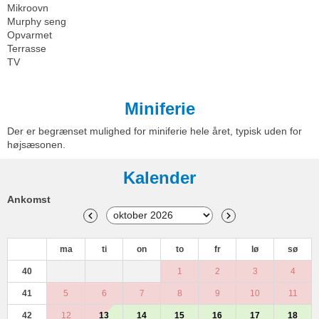
Mikroovn
Murphy seng
Opvarmet
Terrasse
TV
Miniferie
Der er begrænset mulighed for miniferie hele året, typisk uden for
højsæsonen.
Kalender
Ankomst
ma
ti
on
to
fr
lø
sø
40
1
2
3
4
41
5
6
7
8
9
10
11
42
12
13
14
15
16
17
18