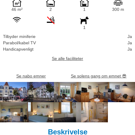
46 m²
2
1
300 m
1
Tilbyder miniferie
Ja
Parabol/kabel TV
Ja
Handicapvenligt
Ja
Se alle faciliteter
Se nabo emner
Se solens gang om emnet
😎
Beskrivelse