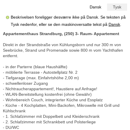
Dansk
Tysk
Beskrivelsen foreligger desværre ikke på Dansk. Se teksten på
Tysk nedenfor, eller se den maskinoversatte tekst på
Dansk
.
Appartementhaus Strandburg, (250) 3- Raum- Appartement
Direkt in der Strandstraße von Kühlungsborn und nur 300 m von
Seebrücke, Strand und Promenade sowie 800 m vom Yachthafen
entfernt.
- in der Parterre (blaue Haushälfte)
- möblierte Terrasse - Autostellplatz Nr. 2
- Tiefgarage (max. Einfahrtshöhe 2,00 m)
- schwellenloser Zugang
- Nichtraucherappartement!, Haustiere auf Anfrage!
- WLAN-Bereitstellung kostenfrei (ohne Gewähr)
- Wohnbereich Couch, integrierter Küche und Essplatz
- Küche - 4 Kochplatten, Mini-Backofen, Mikrowelle mit Grill und
Kühlschrank
- 1. Schlafzimmer mit Doppelbett und Kleiderschrank
- 2. Schlafzimmer mit Schrankbett und Polsterliege
- DU/WC