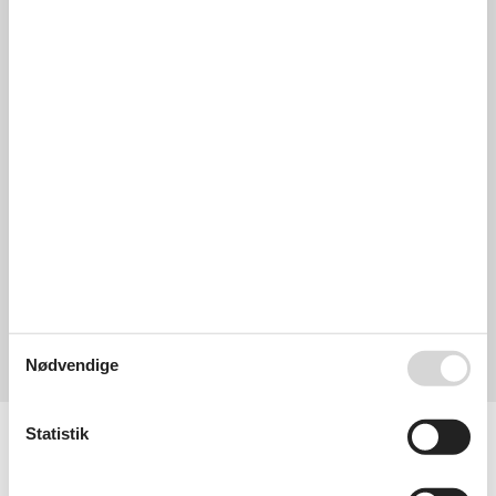
zentral gelegen
4,8
juni 2021
Faciliteter:
5
Rengøring:
4
Komfort:
5
Venlighed:
5
Beliggenhed:
5
Generelt:
5
Værelse:
5
Service på stedet:
4
Værdi for pengene:
5
4,4
juni 2021
Faciliteter:
4
Rengøring:
4
Komfort:
4
Venlighed:
5
Beliggenhed:
5
Generelt:
4
Værelse:
5
Service på stedet:
4
Værdi for pengene:
5
Forbedringer:
Eisfach fehlt, sonst alles gut
Nødvendige
Vis alle anmeldelser
Faciliteter
Statistik
Afstande
Til stranden
300 m