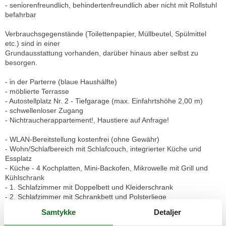
- seniorenfreundlich, behindertenfreundlich aber nicht mit Rollstuhl
befahrbar
Verbrauchsgegenstände (Toilettenpapier, Müllbeutel, Spülmittel
etc.) sind in einer
Grundausstattung vorhanden, darüber hinaus aber selbst zu
besorgen.
- in der Parterre (blaue Haushälfte)
- möblierte Terrasse
- Autostellplatz Nr. 2 - Tiefgarage (max. Einfahrtshöhe 2,00 m)
- schwellenloser Zugang
- Nichtraucherappartement!, Haustiere auf Anfrage!
- WLAN-Bereitstellung kostenfrei (ohne Gewähr)
- Wohn/Schlafbereich mit Schlafcouch, integrierter Küche und
Essplatz
- Küche - 4 Kochplatten, Mini-Backofen, Mikrowelle mit Grill und
Kühlschrank
- 1. Schlafzimmer mit Doppelbett und Kleiderschrank
- 2. Schlafzimmer mit Schrankbett und Polsterliege
- DU/WC
Samtykke
Detaljer
- seniorenfreundlich, behindertenfreundlich aber nicht mit Rollstuhl
befahrbar