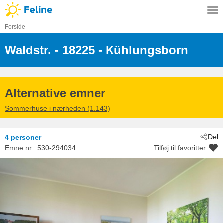
Forside
Waldstr.
 - 18225
 - Kühlungsborn
Alternative emner
Sommerhuse i nærheden (1.143)
Del
4 personer
Emne nr.:
530-294034
Tilføj til favoritter