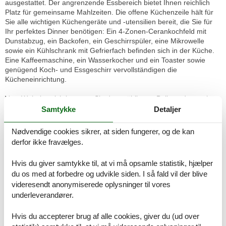
ausgestattet. Der angrenzende Essbereich bietet Ihnen reichlich
Platz für gemeinsame Mahlzeiten. Die offene Küchenzeile hält für
Sie alle wichtigen Küchengeräte und -utensilien bereit, die Sie für
Ihr perfektes Dinner benötigen: Ein 4-Zonen-Cerankochfeld mit
Dunstabzug, ein Backofen, ein Geschirrspüler, eine Mikrowelle
sowie ein Kühlschrank mit Gefrierfach befinden sich in der Küche.
Eine Kaffeemaschine, ein Wasserkocher und ein Toaster sowie
genügend Koch- und Essgeschirr vervollständigen die
Kücheneinrichtung.
Vom Wohnbereich betreten Sie den möblierten Balkon, der nach
Westen in den Innenhof ausgerichtet ist. Hier können Sie Sonne
Samtykke
Detaljer
tanken, relaxen und den Abend nach einem schönen Tag am Meer
ausklingen lassen.
Nødvendige cookies sikrer, at siden fungerer, og de kan
derfor ikke fravælges.
Im Schlafzimmer lädt Sie ein komfortables Doppelbett (2 x 90cm x
200cm) zur Nachtruhe ein. Der großzügige Kleiderschrank bietet
Hvis du giver samtykke til, at vi må opsamle statistik, hjælper
genügend Platz für Ihre Urlaubsgarderobe.
du os med at forbedre og udvikle siden. I så fald vil der blive
videresendt anonymiserede oplysninger til vores
Das geflieste Tageslichtbad mit einer Badewanne, Waschbecken
underleverandører.
und WC vervollständigt das Gesamtbild dieser Wohnung.
BESONDERHEITEN
Hvis du accepterer brug af alle cookies, giver du (ud over
Wir bitten um Ihr Verständnis, dass das Rauchen nur im