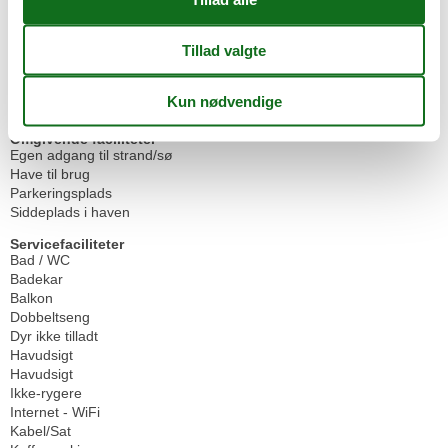
Størrelse
50 m²
Indkvartering Faciliteter
BBQ
Ikke-ryger hus
Internet i det offentlige område
Vandrer venlig
Omgivende faciliteter
Egen adgang til strand/sø
Have til brug
Parkeringsplads
Siddeplads i haven
Servicefaciliteter
Bad / WC
Badekar
Balkon
Dobbeltseng
Dyr ikke tilladt
Havudsigt
Havudsigt
Ikke-rygere
Internet - WiFi
Kabel/Sat