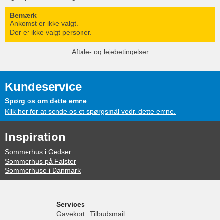
Bemærk
Ankomst er ikke valgt.
Der er ikke valgt personer.
Aftale- og lejebetingelser
Kundeservice
Spørg os om dette emne
Klik her for at sende os et spørgsmål vedr. dette emne.
Inspiration
Sommerhus i Gedser
Sommerhus på Falster
Sommerhuse i Danmark
Services
Gavekort
Tilbudsmail