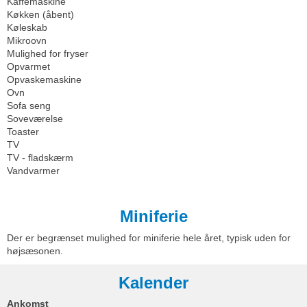
Kaffemaskine
Køkken (åbent)
Køleskab
Mikroovn
Mulighed for fryser
Opvarmet
Opvaskemaskine
Ovn
Sofa seng
Soveværelse
Toaster
TV
TV - fladskærm
Vandvarmer
Miniferie
Der er begrænset mulighed for miniferie hele året, typisk uden for
højsæsonen.
Kalender
Ankomst