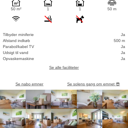
50 m²
1
1
50 m
Tilbyder miniferie
Ja
Afstand indkøb
500 m
Parabol/kabel TV
Ja
Udsigt til vand
Ja
Opvaskemaskine
Ja
Se alle faciliteter
Se nabo emner
Se solens gang om emnet
😎