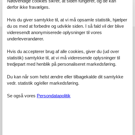
Nødvendige cookies sikrer, at siden fungerer, og de kan
AGB keine Haftung bei etwaigen Störungen erfolgt.
derfor ikke fravælges.
Vor Ort
Hvis du giver samtykke til, at vi må opsamle statistik, hjælper
Kurtaxe
du os med at forbedre og udvikle siden. I så fald vil der blive
Eksterne anmeldelser
videresendt anonymiserede oplysninger til vores
underleverandører.
Vores gæsteanmeldelser
Eksterne anmeldelser
Hvis du accepterer brug af alle cookies, giver du (ud over
4,3
statistik) samtykke til, at vi må videresende oplysninger til
tredjepart med henblik på personaliseret markedsføring.
Du kan når som helst ændre eller tilbagekalde dit samtykke
Faciliteter:
4,4
vedr. statistik og/eller markedsføring.
Rengøring:
3,4
Se også vores
Persondatapolitik
Komfort:
5,0
Venlighed:
4,5
Beliggenhed:
4,7
Generelt:
5,0
Værelse:
5,0