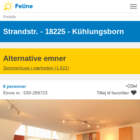
Forside
Strandstr.
 - 18225
 - Kühlungsborn
Alternative emner
Sommerhuse i nærheden (1.621)
Del
6 personer
Emne nr.:
530-289723
Tilføj til favoritter