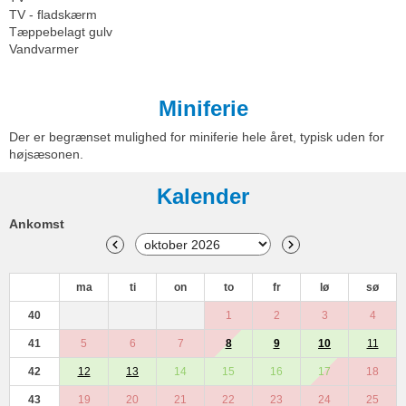
TV - fladskærm
Tæppebelagt gulv
Vandvarmer
Miniferie
Der er begrænset mulighed for miniferie hele året, typisk uden for
højsæsonen.
Kalender
Ankomst
ma
ti
on
to
fr
lø
sø
40
1
2
3
4
41
5
6
7
8
9
10
11
42
12
13
14
15
16
17
18
43
19
20
21
22
23
24
25