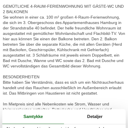
GEMÜTLICHE 4-RAUM-FERIENWOHNUNG MIT GÄSTE-WC UND
2 BALKONEN
Sie wohnen in einer ca. 100 m² großen 4-Raum-Ferienwohnung,
die sich im 3. Obergeschoss des Appartementhauses Hamburg in
der Strandstraße 40 befindet. Der helle freundliche Wohnraum ist
ausgestattet mit gemütlicher Wohnlandschaft und Flachbild-TV. Von
hier aus können Sie einen der Balkone betreten. Den 2. Balkon
betreten Sie über die separate Küche, die mit allen Geräten (Herd
mit Backofen, Geschirrspüler, Kühlschrank mit Gefrierfach)
ausgestattet ist. 3 Schlafräume mit jeweils einem Doppelbett, ein
Bad mit Dusche, Wanne und WC sowie das 2. Bad mit Dusche und
WC vervollständigen das Gesamtbild dieser Wohnung.
BESONDERHEITEN
Bitte haben Sie Verständnis, dass es sich um ein Nichtraucherhaus
handelt und das Rauchen ausschließlich im Außenbereich erlaubt
ist. Das Mitbringen von Haustieren ist nicht gestattet.
Im Mietpreis sind alle Nebenkosten wie Strom, Wasser und
Heizungskosten enthalten. Bettwäsche und Handtücher sind
ebenfalls als Erstausstattung vorhanden. Ein PKW-Außenstellplatz
Samtykke
Detaljer
befindet sich am Haus. Als Zusatzleistung steht Ihnen eine
Internetnutzung über WLAN kostenfrei zur Verfügung, wobei gem.