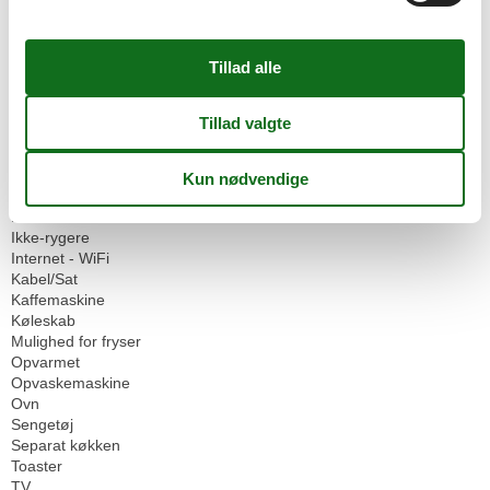
Parkeringsplads
Servicefaciliteter
Bad/toilet
Badekar
Balkon
Dobbeltseng
Dyr ikke tilladt
Ekstra badeværelse
Flere soveværelser
Håndklæder
Ikke-rygere
Internet - WiFi
Kabel/Sat
Kaffemaskine
Køleskab
Mulighed for fryser
Opvarmet
Opvaskemaskine
Ovn
Sengetøj
Separat køkken
Toaster
TV