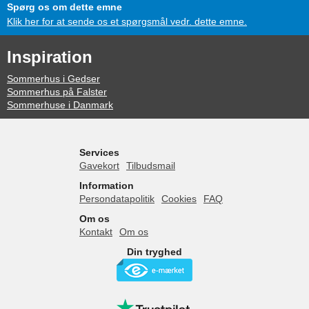
Spørg os om dette emne
Klik her for at sende os et spørgsmål vedr. dette emne.
Inspiration
Sommerhus i Gedser
Sommerhus på Falster
Sommerhuse i Danmark
Services
Gavekort
Tilbudsmail
Information
Persondatapolitik
Cookies
FAQ
Om os
Kontakt
Om os
Din tryghed