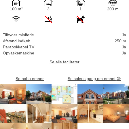
100 m²
3
1
200 m
Tilbyder miniferie
Ja
Afstand indkøb
250 m
Parabol/kabel TV
Ja
Opvaskemaskine
Ja
Se alle faciliteter
Se nabo emner
Se solens gang om emnet
😎