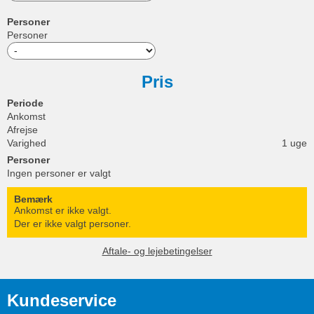
Personer
Personer
Pris
Periode
Ankomst
Afrejse
Varighed
1 uge
Personer
Ingen personer er valgt
Bemærk
Ankomst er ikke valgt.
Der er ikke valgt personer.
Aftale- og lejebetingelser
Kundeservice