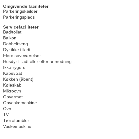
Omgivende faciliteter
Parkeringskælder
Parkeringsplads
Servicefaciliteter
Bad/toilet
Balkon
Dobbeltseng
Dyr ikke tilladt
Flere soveværelser
Husdyr tilladt eller efter anmodning
Ikke-rygere
Kabel/Sat
Køkken (åbent)
Køleskab
Mikroovn
Opvarmet
Opvaskemaskine
Ovn
TV
Tørretumbler
Vaskemaskine