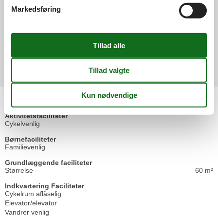
Tuch mehrere gelbliche Flecken aufwies und mehrere Haare. Das
Markedsføring
war alles andere als schön. - Insgesamt machte uns die
Ferienwohnung einen etwas abgewohnten Eindruck, 1 Jalousie im
Wohnzimmer fehlte völlig. Die Bratpfannen waren total zerkratzt
fast ohne Beschichtung. Nachdem wir dies bemängelt hatten,
wurde eine neue Pfanne gebracht.
Vis alle anmeldelser
Faciliteter
Aktivitetsfaciliteter
Cykelvenlig
Børnefaciliteter
Familievenlig
Grundlæggende faciliteter
Størrelse
60 m²
Indkvartering Faciliteter
Cykelrum aflåselig
Elevator/elevator
Vandrer venlig