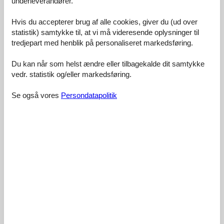
underleverandører.
Faciliteter:
4,3
Hvis du accepterer brug af alle cookies, giver du (ud over
Rengøring:
4,1
statistik) samtykke til, at vi må videresende oplysninger til
tredjepart med henblik på personaliseret markedsføring.
Komfort:
4,3
Venlighed:
4,3
Du kan når som helst ændre eller tilbagekalde dit samtykke
Beliggenhed:
4,8
vedr. statistik og/eller markedsføring.
Generelt:
4,5
Se også vores
Persondatapolitik
Værelse:
4,6
Service på stedet:
3,5
Værdi for pengene:
4,0
13 eksterne anmeldelser
5,0
juni 2024
Faciliteter:
5
Rengøring:
5
Komfort:
5
Venlighed:
5
Beliggenhed:
5
Generelt:
5
Værelse:
5
Service på stedet:
5
Værdi for pengene:
5
Generel: