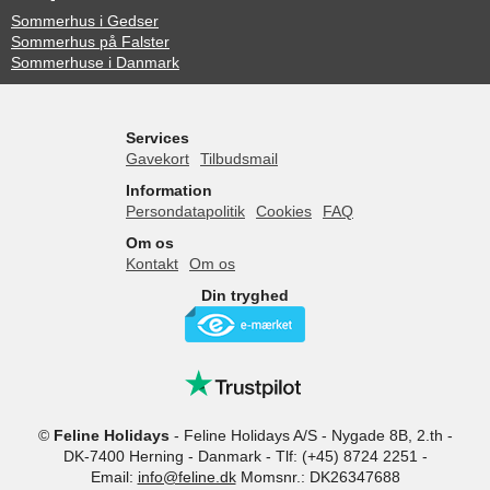
Sommerhus i Gedser
Sommerhus på Falster
Sommerhuse i Danmark
Services
Gavekort
Tilbudsmail
Information
Persondatapolitik
Cookies
FAQ
Om os
Kontakt
Om os
Din tryghed
©
Feline Holidays
-
Feline Holidays A/S
-
Nygade 8B, 2.th -
DK-7400
Herning
-
Danmark -
Tlf:
(+45) 8724 2251
-
Email:
info@feline.dk
Momsnr.: DK26347688