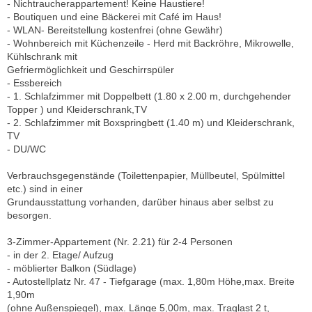
- Nichtraucherappartement! Keine Haustiere!
- Boutiquen und eine Bäckerei mit Café im Haus!
- WLAN- Bereitstellung kostenfrei (ohne Gewähr)
- Wohnbereich mit Küchenzeile - Herd mit Backröhre, Mikrowelle,
Kühlschrank mit
Gefriermöglichkeit und Geschirrspüler
- Essbereich
- 1. Schlafzimmer mit Doppelbett (1.80 x 2.00 m, durchgehender
Topper ) und Kleiderschrank,TV
- 2. Schlafzimmer mit Boxspringbett (1.40 m) und Kleiderschrank,
TV
- DU/WC
Verbrauchsgegenstände (Toilettenpapier, Müllbeutel, Spülmittel
etc.) sind in einer
Grundausstattung vorhanden, darüber hinaus aber selbst zu
besorgen.
3-Zimmer-Appartement (Nr. 2.21) für 2-4 Personen
- in der 2. Etage/ Aufzug
- möblierter Balkon (Südlage)
- Autostellplatz Nr. 47 - Tiefgarage (max. 1,80m Höhe,max. Breite
1,90m
(ohne Außenspiegel), max. Länge 5,00m, max. Traglast 2 t,