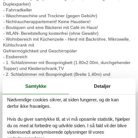
Duplexparker)
- Fahrradkeller
- Waschmaschine und Trockner (gegen Gebühr)
- Nichtraucherappartement! Keine Haustiere!
- Boutiquen und eine Bäckerei mit Café im Haus!
- WLAN- Bereitstellung kostenfrei (ohne Gewähr)
- Wohnbereich mit Küchenzeile - Herd mit Backröhre, Mikrowelle,
Kühlschrank mit
Gefriermöglichkeit und Geschirrspüler
- Essbereich
- 1. Schlafzimmer mit Boxspringbett (1.80x2.00m, durchgehender
Topper) und Kleiderschrank,TV
- 2. Schlafzimmer mit Boxspringbett (Breite 1,40m) und
Kleiderschrank, TV
- DU/WC
Samtykke
Detaljer
Eksterne anmeldelser
Nødvendige cookies sikrer, at siden fungerer, og de kan
derfor ikke fravælges.
Vores gæsteanmeldelser
Eksterne anmeldelser
Hvis du giver samtykke til, at vi må opsamle statistik, hjælper
4,3
du os med at forbedre og udvikle siden. I så fald vil der blive
videresendt anonymiserede oplysninger til vores