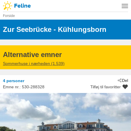
Forside
Zur Seebrücke
 - Kühlungsborn
 - 18225
Alternative emner
Sommerhuse i nærheden (1.539)
Del
4 personer
Emne nr.:
530-288328
Tilføj til favoritter