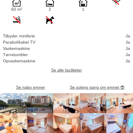
60 m²
2
1
Tilbyder miniferie
Ja
Parabol/kabel TV
Ja
Vaskemaskine
Ja
Tørretumbler
Ja
Opvaskemaskine
Ja
Se alle faciliteter
Se nabo emner
Se solens gang om emnet
😎