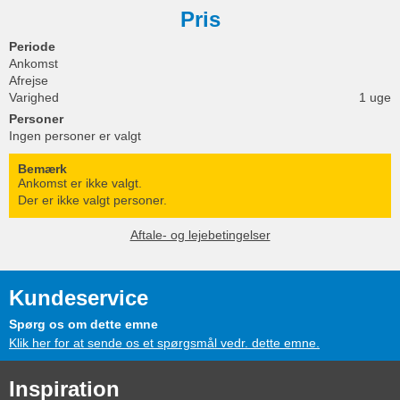
Pris
Periode
Ankomst
Afrejse
Varighed
1 uge
Personer
Ingen personer er valgt
Bemærk
Ankomst er ikke valgt.
Der er ikke valgt personer.
Aftale- og lejebetingelser
Kundeservice
Spørg os om dette emne
Klik her for at sende os et spørgsmål vedr. dette emne.
Inspiration