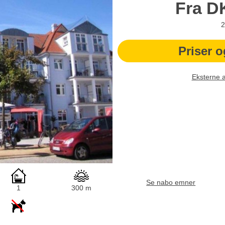
Fra
D
2
Priser o
Eksterne 
Se nabo emner
1
300 m