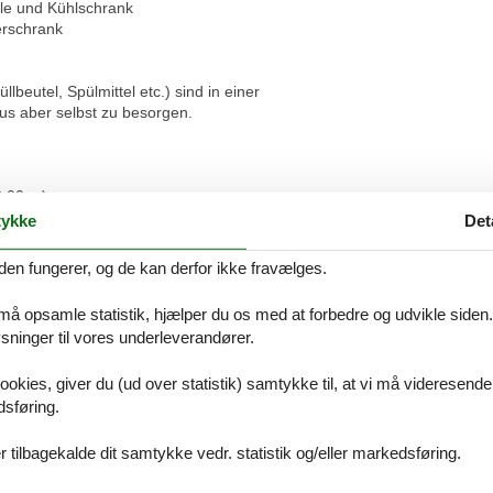
lle und Kühlschrank
erschrank
beutel, Spülmittel etc.) sind in einer
s aber selbst zu besorgen.
2,00 m)
e!
ykke
Det
grierter Küche und Essplatz
den fungerer, og de kan derfor ikke fravælges.
lle und Kühlschrank
erschrank
 må opsamle statistik, hjælper du os med at forbedre og udvikle siden. I
ninger til vores underleverandører.
Vores gæstean
ookies, giver du (ud over statistik) samtykke til, at vi må videresende
dsføring.
17 eksterne anme
 tilbagekalde dit samtykke vedr. statistik og/eller markedsføring.
4,3