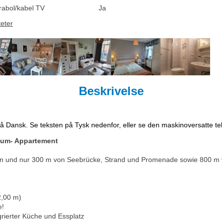
rabol/kabel TV
Ja
teter
Beskrivelse
på Dansk. Se teksten på Tysk nedenfor, eller se den maskinoversatte t
aum- Appartement
orn und nur 300 m von Seebrücke, Strand und Promenade sowie 800 m 
2,00 m)
e!
grierter Küche und Essplatz