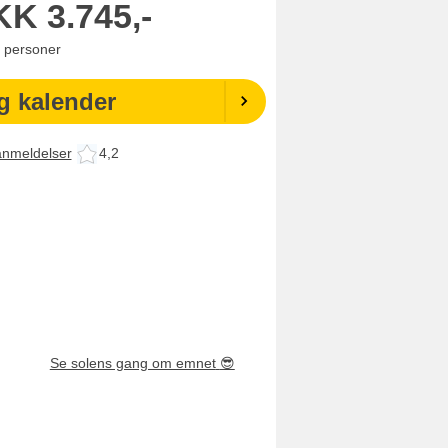
KK
3.745,-
personer
g kalender
anmeldelser
4,2
Se solens gang om emnet
😎