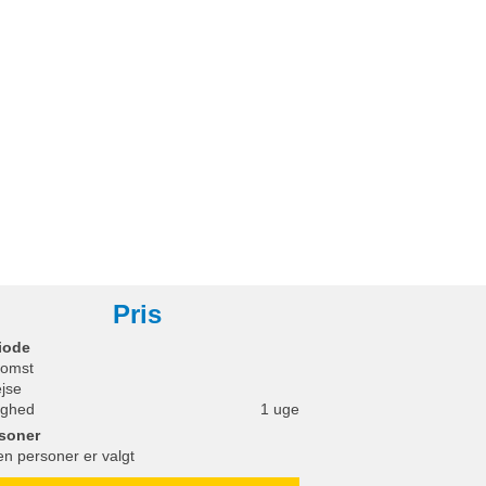
Pris
iode
omst
ejse
ighed
1 uge
soner
en personer er valgt