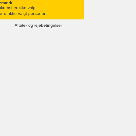
emærk
komst er ikke valgt.
r er ikke valgt personer.
Aftale- og lejebetingelser