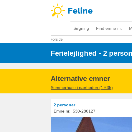
Søgning
Find emne nr.
M
Forside
Ferielejlighed - 2 perso
Alternative emner
Sommerhuse i nærheden (1.635)
2 personer
Emne nr.:
530-280127