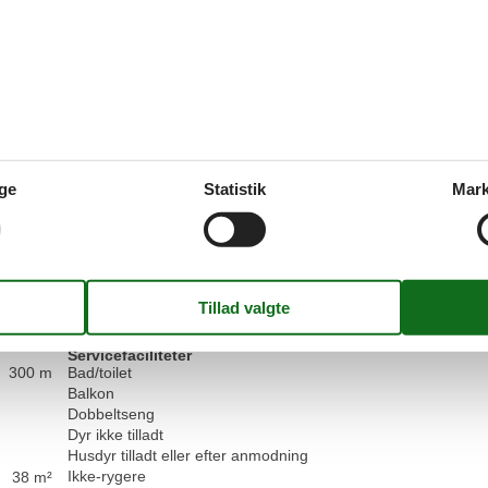
Beliggenhed:
5
Generelt:
5
Være
Værdi for pengene:
5
4,4
Faciliteter:
4
Rengøring:
4
Komf
Beliggenhed:
5
Generelt:
4
Være
Værdi for pengene:
5
ge
Statistik
Mark
Forbedringer:
Eisfach fehlt, sonst alles gut
Vis alle anmeld
Faciliteter
Servicefaciliteter
300 m
Bad/toilet
Balkon
Dobbeltseng
Dyr ikke tilladt
Husdyr tilladt eller efter anmodning
Ikke-rygere
38 m²