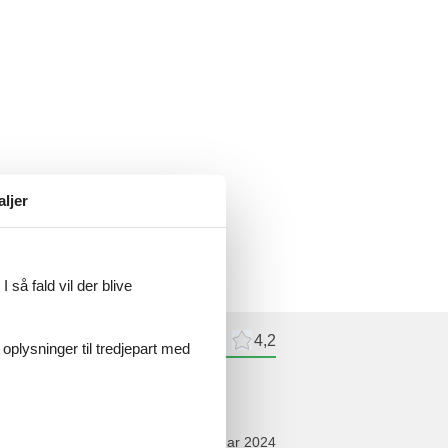
aljer
 så fald vil der blive
meldelser
Eksterne anmeldelser
4,2
 oplysninger til tredjepart med
ldelser
februar 2024