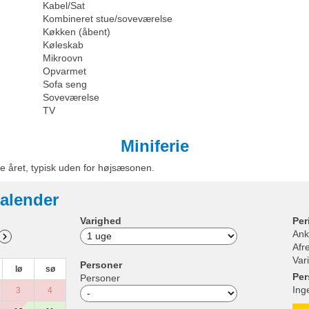
Kabel/Sat
Kombineret stue/soveværelse
Køkken (åbent)
Køleskab
Mikroovn
Opvarmet
Sofa seng
Soveværelse
TV
Miniferie
e året, typisk uden for højsæsonen.
alender
Varighed
Per
Ank
Afr
Var
Personer
lø
sø
Per
Personer
Ing
3
4