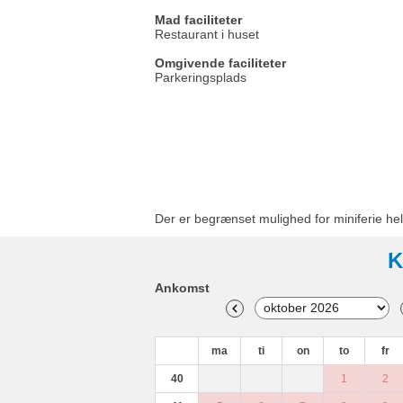
Mad faciliteter
Restaurant i huset
Omgivende faciliteter
Parkeringsplads
Der er begrænset mulighed for miniferie hel
K
Ankomst
ma
ti
on
to
fr
40
1
2