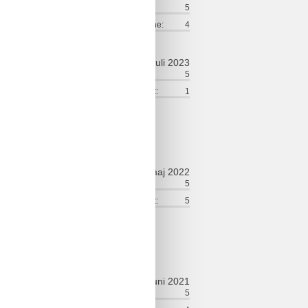
ort:
3
Venlighed:
5
lse:
4
Værdi for pengene:
4
juli 2023
ort:
5
Venlighed:
5
lse:
5
Service på stedet:
1
maj 2022
ort:
5
Venlighed:
5
lse:
5
Service på stedet:
5
juni 2021
ort:
5
Venlighed:
5