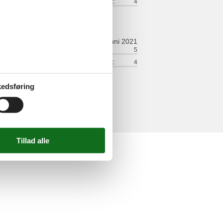
lse:
5
Service på stedet:
4
juni 2021
ort:
4
Venlighed:
5
lse:
5
Service på stedet:
4
edsføring
elser