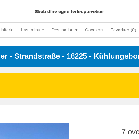
iniferie
Last minute
Destinationer
Gavekort
Favoritter (
0
)
ner
 - 
Strandstraße
 - 18225
 - Kühlungsbo
7 ove