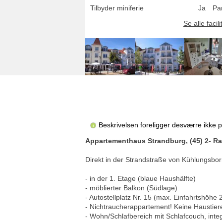
Tilbyder miniferie
Ja
Pa
Se alle facili
Beskrivelsen foreligger desværre ikke 
Appartementhaus Strandburg, (45) 2- R
Direkt in der Strandstraße von Kühlungsb
- in der 1. Etage (blaue Haushälfte)
- möblierter Balkon (Südlage)
- Autostellplatz Nr. 15 (max. Einfahrtshöhe 
- Nichtraucherappartement! Keine Haustier
- Wohn/Schlafbereich mit Schlafcouch, inte