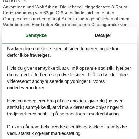
BALKONEN
Ankommen und Wohlfühlen: Die liebevoll eingerichtete 3-Raum-
Ferienwohnung von 62qm Größe befindet sich im ersten
Obergeschoss und empfängt Sie mit einem gemütlichen offenen
Wohnbereich. Hier finden Sie eine bequeme Couchgarnitur vor
sowie einen 32-Zoll-Flatscree-TV und eine Musikanlage vor. Ein
Samtykke
Detaljer
gemütlicher Esstisch mit 4 Stühlen lädt zum langen Frühstück und
schönen gemeinschaftlichen Mahlzeiten ein. Von hier können Sie
den möblierten Süd-Balkon betreten, auf dem Sie Sonne tanken
Nødvendige cookies sikrer, at siden fungerer, og de kan
und relaxen können.
derfor ikke fravælges.
Eine optisch vom Wohnbereich getrennte Küchenzeile schließt sich
Hvis du giver samtykke til, at vi må opsamle statistik, hjælper
dem Wohnbereich an und hält für Sie alle wichtigen Küchengeräte
du os med at forbedre og udvikle siden. I så fald vil der blive
und -utensilien bereit, die Sie für Ihr perfektes Dinner benötigen:
videresendt anonymiserede oplysninger til vores
Ein 4-Platten-Herd mit Backofen, ein Geschirrspüler sowie ein
underleverandører.
Kühlschrank mit Gefrierfachen befinden sich in der Küche. . Eine
Kaffeemaschine, ein Wasserkocher und ein Toaster sowie
Hvis du accepterer brug af alle cookies, giver du (ud over
genügend Koch- und Essgeschirr vervollständigen die
Kücheneinrichtung.
statistik) samtykke til, at vi må videresende oplysninger til
tredjepart med henblik på personaliseret markedsføring.
Das große Schlafzimmer ist ausgestattet mit einem Doppelbett (2 x
90cm x 200cm) und großem Kleiderschrank. Im kleinen
Du kan når som helst ændre eller tilbagekalde dit samtykke
Schlafzimmer direkt nebenan befindet sich ein ausziehbares
vedr. statistik og/eller markedsføring.
Holzbett (90x200m / ausgezogen 160x200m) und ein kleiner