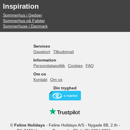
Inspiration
Sommerhus i Gedser
Sommerhus på Falster
Sommerhuse i Danmark
Services
Gavekort
Tilbudsmail
Information
Persondatapolitik
Cookies
FAQ
Om os
Kontakt
Om os
Din tryghed
©
Feline Holidays
-
Feline Holidays A/S
-
Nygade 8B, 2.th -