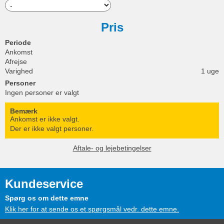
Pris
Periode
Ankomst
Afrejse
Varighed
1 uge
Personer
Ingen personer er valgt
Bemærk
Ankomst er ikke valgt.
Der er ikke valgt personer.
Aftale- og lejebetingelser
Kundeservice
Spørg os om dette emne
Klik her for at sende os et spørgsmål vedr. dette emne.