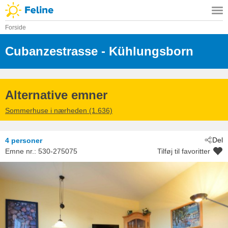
Forside
Cubanzestrasse
 - Kühlungsborn
 - 18225
Alternative emner
Sommerhuse i nærheden (1.636)
Del
4 personer
Emne nr.:
530-275075
Tilføj til favoritter