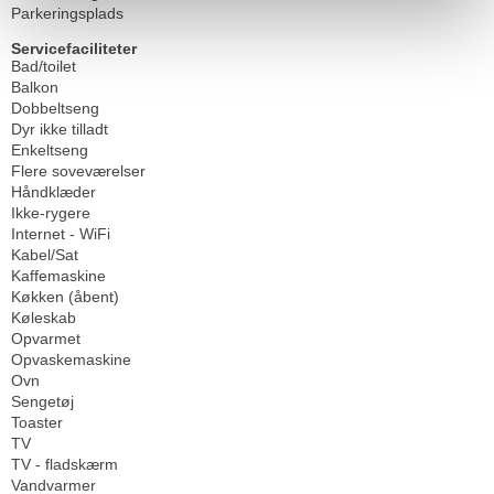
Parkeringsplads
Servicefaciliteter
Bad/toilet
Balkon
Dobbeltseng
Dyr ikke tilladt
Enkeltseng
Flere soveværelser
Håndklæder
Ikke-rygere
Internet - WiFi
Kabel/Sat
Kaffemaskine
Køkken (åbent)
Køleskab
Opvarmet
Opvaskemaskine
Ovn
Sengetøj
Toaster
TV
TV - fladskærm
Vandvarmer