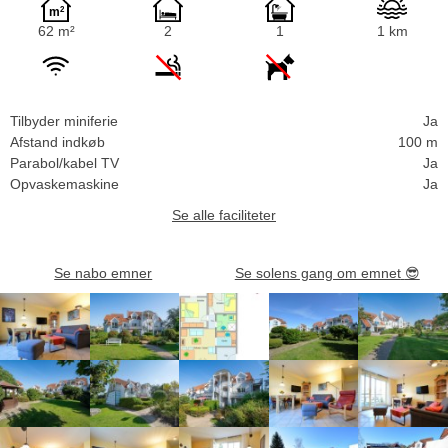
62 m²
2
1
1 km
Tilbyder miniferie
Ja
Afstand indkøb
100 m
Parabol/kabel TV
Ja
Opvaskemaskine
Ja
Se alle faciliteter
Se nabo emner
Se solens gang om emnet
😎