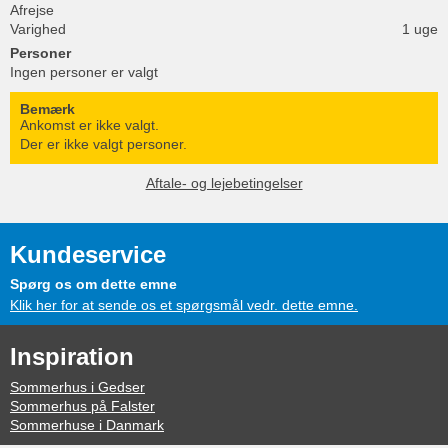
Afrejse
Varighed
1 uge
Personer
Ingen personer er valgt
Bemærk
Ankomst er ikke valgt.
Der er ikke valgt personer.
Aftale- og lejebetingelser
Kundeservice
Spørg os om dette emne
Klik her for at sende os et spørgsmål vedr. dette emne.
Inspiration
Sommerhus i Gedser
Sommerhus på Falster
Sommerhuse i Danmark