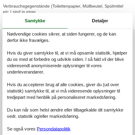
Verbrauchsgegenstände (Toilettenpapier, Müllbeutel, Spülmittel
etc.) sind in einer
Grundausstattung vorhanden, darüber hinaus aber selbst zu
Samtykke
Detaljer
besorgen.
Nødvendige cookies sikrer, at siden fungerer, og de kan
Eksterne anmeldelser
derfor ikke fravælges.
Vores gæsteanmeldelser
Eksterne anmeldelser
Hvis du giver samtykke til, at vi må opsamle statistik, hjælper
4,6
du os med at forbedre og udvikle siden. I så fald vil der blive
videresendt anonymiserede oplysninger til vores
underleverandører.
Hvis du accepterer brug af alle cookies, giver du (ud over
Faciliteter:
4,3
statistik) samtykke til, at vi må videresende oplysninger til
Rengøring:
4,6
tredjepart med henblik på personaliseret markedsføring.
Komfort:
4,6
Du kan når som helst ændre eller tilbagekalde dit samtykke
Venlighed:
4,7
vedr. statistik og/eller markedsføring.
Beliggenhed:
4,9
Generelt:
4,7
Se også vores
Persondatapolitik
Værelse:
4,5