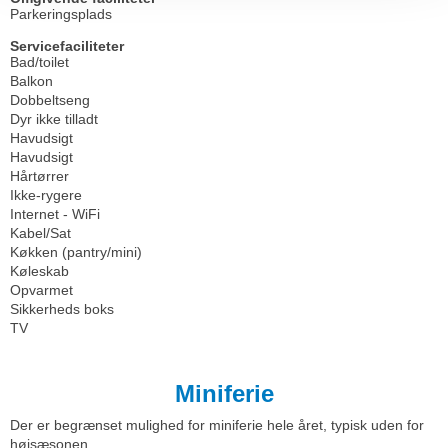
Parkeringsplads
Servicefaciliteter
Bad/toilet
Balkon
Dobbeltseng
Dyr ikke tilladt
Havudsigt
Havudsigt
Hårtørrer
Ikke-rygere
Internet - WiFi
Kabel/Sat
Køkken (pantry/mini)
Køleskab
Opvarmet
Sikkerheds boks
TV
Miniferie
Der er begrænset mulighed for miniferie hele året, typisk uden for
højsæsonen.