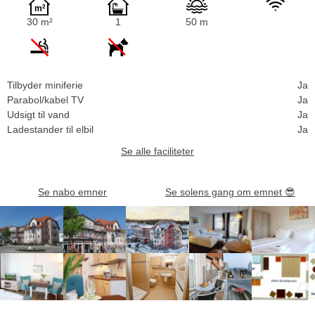
30 m²
1
50 m
Tilbyder miniferie
Ja
Parabol/kabel TV
Ja
Udsigt til vand
Ja
Ladestander til elbil
Ja
Se alle faciliteter
Se nabo emner
Se solens gang om emnet
😎