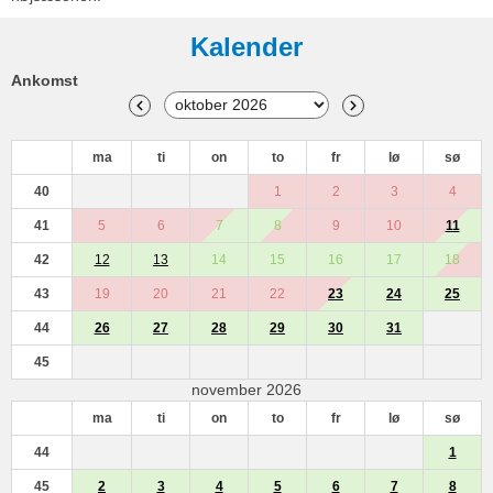
Kalender
Ankomst
ma
ti
on
to
fr
lø
sø
40
1
2
3
4
41
5
6
7
8
9
10
11
42
12
13
14
15
16
17
18
43
19
20
21
22
23
24
25
44
26
27
28
29
30
31
45
november 2026
ma
ti
on
to
fr
lø
sø
44
1
45
2
3
4
5
6
7
8