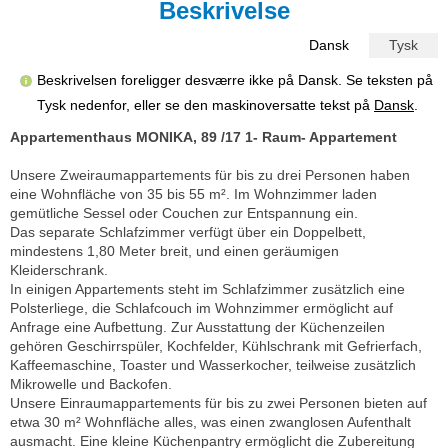
Beskrivelse
Dansk
Tysk
Beskrivelsen foreligger desværre ikke på Dansk. Se teksten på
Tysk nedenfor, eller se den maskinoversatte tekst på
Dansk
.
Appartementhaus MONIKA, 89 /17 1- Raum- Appartement
Unsere Zweiraumappartements für bis zu drei Personen haben
eine Wohnfläche von 35 bis 55 m². Im Wohnzimmer laden
gemütliche Sessel oder Couchen zur Entspannung ein.
Das separate Schlafzimmer verfügt über ein Doppelbett,
mindestens 1,80 Meter breit, und einen geräumigen
Kleiderschrank.
In einigen Appartements steht im Schlafzimmer zusätzlich eine
Polsterliege, die Schlafcouch im Wohnzimmer ermöglicht auf
Anfrage eine Aufbettung. Zur Ausstattung der Küchenzeilen
gehören Geschirrspüler, Kochfelder, Kühlschrank mit Gefrierfach,
Kaffeemaschine, Toaster und Wasserkocher, teilweise zusätzlich
Mikrowelle und Backofen.
Unsere Einraumappartements für bis zu zwei Personen bieten auf
etwa 30 m² Wohnfläche alles, was einen zwanglosen Aufenthalt
ausmacht. Eine kleine Küchenpantry ermöglicht die Zubereitung