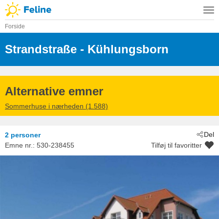
Forside
Strandstraße
 - Kühlungsborn
 - 18225
Alternative emner
Sommerhuse i nærheden (1.588)
Del
2 personer
Emne nr.:
530-238455
Tilføj til favoritter