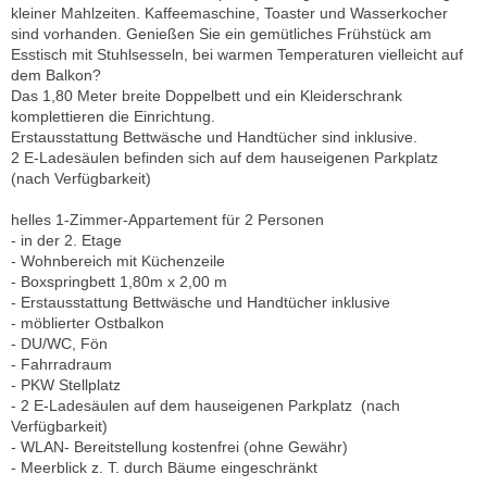
kleiner Mahlzeiten. Kaffeemaschine, Toaster und Wasserkocher
sind vorhanden. Genießen Sie ein gemütliches Frühstück am
Esstisch mit Stuhlsesseln, bei warmen Temperaturen vielleicht auf
dem Balkon?
Das 1,80 Meter breite Doppelbett und ein Kleiderschrank
komplettieren die Einrichtung.
Erstausstattung Bettwäsche und Handtücher sind inklusive.
2 E-Ladesäulen befinden sich auf dem hauseigenen Parkplatz
(nach Verfügbarkeit)
helles 1-Zimmer-Appartement für 2 Personen
- in der 2. Etage
- Wohnbereich mit Küchenzeile
- Boxspringbett 1,80m x 2,00 m
- Erstausstattung Bettwäsche und Handtücher inklusive
- möblierter Ostbalkon
- DU/WC, Fön
- Fahrradraum
- PKW Stellplatz
- 2 E-Ladesäulen auf dem hauseigenen Parkplatz (nach
Verfügbarkeit)
- WLAN- Bereitstellung kostenfrei (ohne Gewähr)
- Meerblick z. T. durch Bäume eingeschränkt