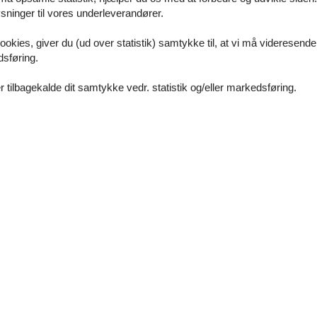
ninger til vores underleverandører.
67 qm
ookies, giver du (ud over statistik) samtykke til, at vi må videresende
dsføring.
 variiert je nach Saisonzeit, Kinder bis 16 Jahren sind befreit!
 tilbagekalde dit samtykke vedr. statistik og/eller markedsføring.
Vores gæstean
6 eksterne anme
4,9
Faciliteter:
5
Rengøring:
5
Komf
4,4
Beliggenhed:
5
Generelt:
5
Være
2,0
Værdi for pengene:
4
4,6
Generel:
Freundliche Inhaber und Service, Einrichtung, Lage:
4,4
4,9
4,4
5,0
Faciliteter:
4
Rengøring:
5
Komf
4,7
Beliggenhed:
5
Generelt:
5
Være