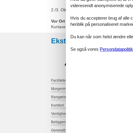
videresendt anonymiserede oplys
2./3. Obergeschoss, Südseite, Westseite, 
Hvis du accepterer brug af alle c
Vor Ort
henblik på personaliseret marke
Kurtaxe ist vor Ort zu zahlen. Die Kurabgabe
Du kan når som helst ændre eller
Eksterne anmeldelser
Se også vores
Persondatapolitik
4,7
Faciliteter:
Morgenmad:
Rengøring:
Komfort:
Venlighed:
Beliggenhed:
Generelt: