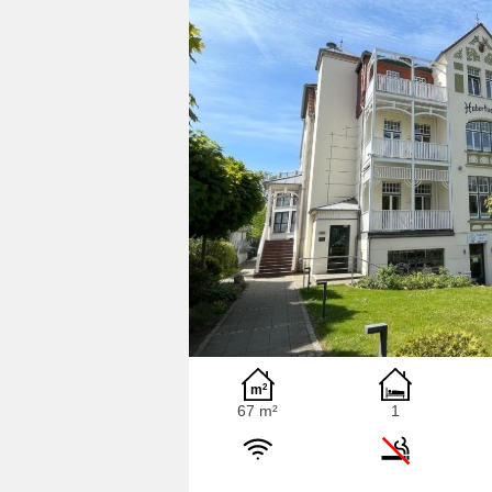
67 m²
1