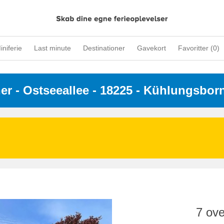
iniferie
Last minute
Destinationer
Gavekort
Favoritter (
0
)
ner
 - 
Ostseeallee
 - 18225
 - Kühlungsbor
7 ove