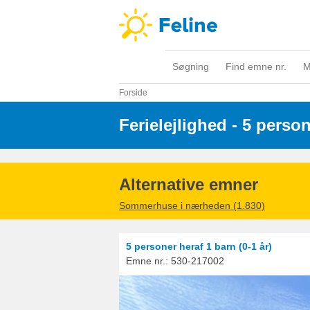
Søgning
Find emne nr.
M
Forside
Ferielejlighed - 5 perso
Alternative emner
Sommerhuse i nærheden (1.830)
5 personer
heraf 1 barn (0-1 år)
Emne nr.:
530-217002