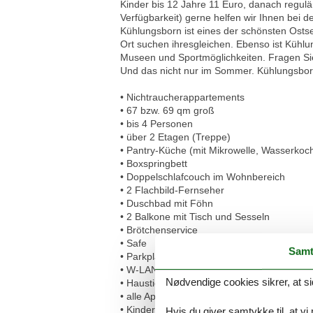
Kinder bis 12 Jahre 11 Euro, danach regul
Verfügbarkeit) gerne helfen wir Ihnen bei 
Kühlungsborn ist eines der schönsten Osts
Ort suchen ihresgleichen. Ebenso ist Kühlu
Museen und Sportmöglichkeiten. Fragen Sie
Und das nicht nur im Sommer. Kühlungsborn 
• Nichtraucherappartements
• 67 bzw. 69 qm groß
• bis 4 Personen
• über 2 Etagen (Treppe)
• Pantry-Küche (mit Mikrowelle, Wasserkoc
• Boxspringbett
• Doppelschlafcouch im Wohnbereich
• 2 Flachbild-Fernseher
• Duschbad mit Föhn
• 2 Balkone mit Tisch und Sesseln
• Brötchenservice
• Safe
Samt
• Parkplatz - gegen Gebühr
• W-LAN kostenfrei
Nødvendige cookies sikrer, at si
• Haustiere sind nicht erwünscht
• alle Appartements sind mit dem Fahrstuhl
• Kinderausstattung (Reisebett und Hochstu
Hvis du giver samtykke til, at vi