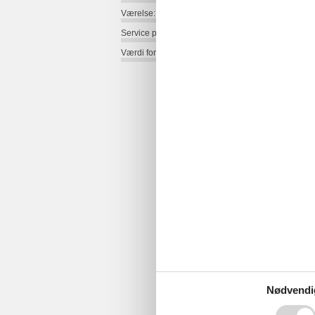
Værelse:
Service på stedet:
Værdi for pengene:
Nødvendi