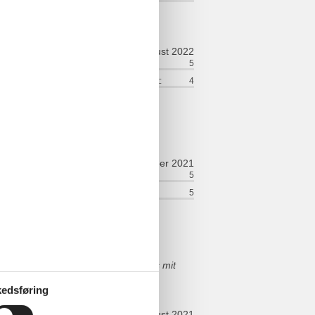
august 2022
ort:
4
Venlighed:
5
lse:
4
Service på stedet:
4
september 2021
øring:
5
Komfort:
5
relt:
4
Værelse:
5
und zu teuer
schlecht Frühstück im eigenen Haus mit
edsføring
august 2021