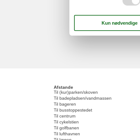
Afstande
Til (kur)parken/skoven
Til badepladsen/vandmassen
Til bageren
Til busstoppestedet
Til centrum
Til cykelstien
Til golfbanen
Til lufthavnen
Til lægen