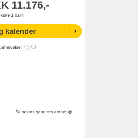
KK
11.176,-
oksne
1
barn
g kalender
anmeldelser
4,7
Se solens gang om emnet
😎