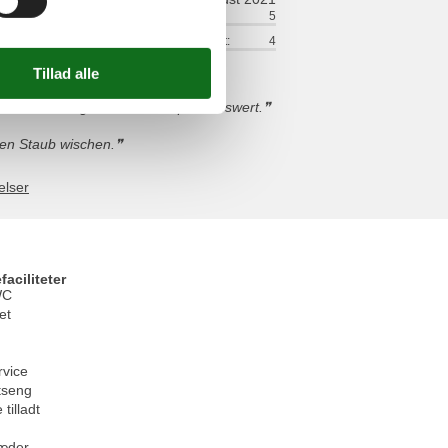
ort:
5
Venlighed:
5
lse:
4
Service på stedet:
4
fsbereite Gastgeber. Sehr empfehlenswert.
ken Staub wischen.
elser
faciliteter
WC
et
rvice
tseng
 tilladt
æder