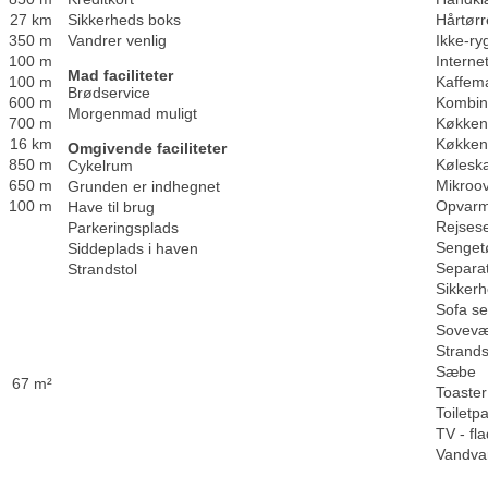
27 km
Sikkerheds boks
Hårtørr
350 m
Vandrer venlig
Ikke-ry
100 m
Internet
Mad faciliteter
100 m
Kaffem
Brødservice
600 m
Kombin
Morgenmad muligt
700 m
Køkken 
16 km
Køkken
Omgivende faciliteter
850 m
Kølesk
Cykelrum
650 m
Mikroo
Grunden er indhegnet
100 m
Opvarm
Have til brug
Rejses
Parkeringsplads
Senget
Siddeplads i haven
Separa
Strandstol
Sikker
Sofa s
Sovevæ
Strands
Sæbe
67 m²
Toaster
Toiletpa
TV - f
Vandva