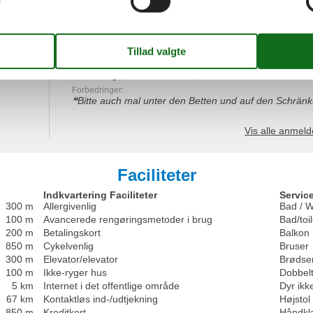
Faciliteter:
5
Rengøring:
4
Komf
Beliggenhed:
5
Generelt:
5
Være
Værdi for pengene:
4
Generel:
Tolle Lage, schöne Zimmer, sehr freundliche und hil
Forbedringer:
Bitte auch mal unter den Betten und auf den Schrän
Vis alle anmeld
Faciliteter
Indkvartering Faciliteter
Service
300 m
Allergivenlig
Bad / 
100 m
Avancerede rengøringsmetoder i brug
Bad/toil
200 m
Betalingskort
Balkon
850 m
Cykelvenlig
Bruser
300 m
Elevator/elevator
Brødse
100 m
Ikke-ryger hus
Dobbel
5 km
Internet i det offentlige område
Dyr ikke
67 km
Kontaktløs ind-/udtjekning
Højstol
850 m
Kreditkort
Håndkl