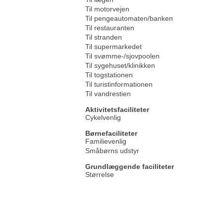
Til motorvejen
Til pengeautomaten/banken
Til restauranten
Til stranden
Til supermarkedet
Til svømme-/sjovpoolen
Til sygehuset/klinikken
Til togstationen
Til turistinformationen
Til vandrestien
Aktivitetsfaciliteter
Cykelvenlig
Børnefaciliteter
Familievenlig
Småbørns udstyr
Grundlæggende faciliteter
Størrelse