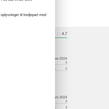
 oplysninger til tredjepart med
meldelser
Eksterne anmeldelser
4,7
ldelser
august 2024
ort:
5
Venlighed:
5
lse:
5
Service på stedet:
5
 optimal
juni 2024
ort:
4
Venlighed:
5
lse:
5
Service på stedet:
3