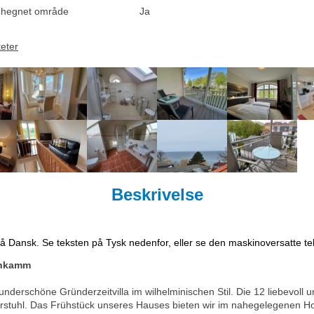
dhegnet område
Ja
teter
Beskrivelse
på Dansk. Se teksten på Tysk nedenfor, eller se den maskinoversatte t
enkamm
underschöne Gründerzeitvilla im wilhelminischen Stil. Die 12 liebevoll
rstuhl. Das Frühstück unseres Hauses bieten wir im nahegelegenen H