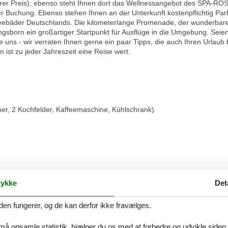
ärer Preis), ebenso steht Ihnen dort das Wellnessangebot des SPA-ROS
der Buchung. Ebenso stehen Ihnen an der Unterkunft kostenpflichtig Pa
eebäder Deutschlands. Die kilometerlange Promenade, der wunderbare 
ngsborn ein großartiger Startpunkt für Ausflüge in die Umgebung. Seien
 uns - wir verraten Ihnen gerne ein paar Tipps, die auch Ihren Urlau
ist zu jeder Jahreszeit eine Reise wert.
her, 2 Kochfelder, Kaffeemaschine, Kühlschrank)
ykke
Det
den fungerer, og de kan derfor ikke fravælges.
 erreichbar
hl) auf Anfrage kostenpflichtig zubuchbar
 må opsamle statistik, hjælper du os med at forbedre og udvikle siden. I