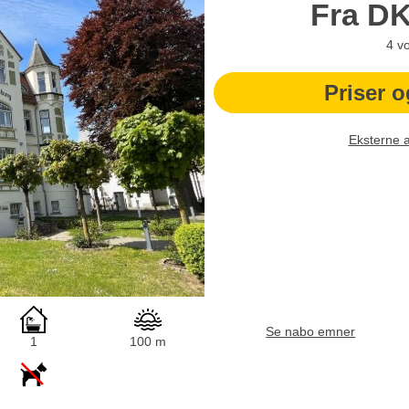
Fra
D
4
v
Priser o
Eksterne 
Se nabo emner
1
100 m