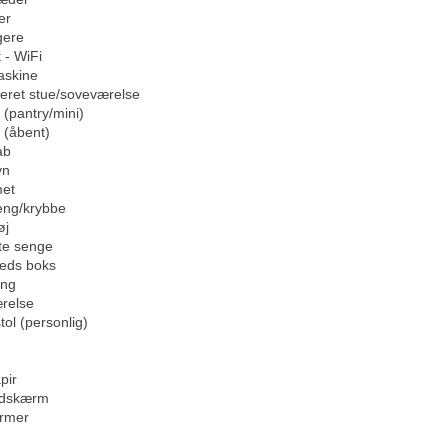
er
gere
 - WiFi
askine
eret stue/soveværelse
(pantry/mini)
 (åbent)
ab
vn
et
eng/krybbe
øj
te senge
heds boks
eng
relse
tol (personlig)
pir
ladskærm
rmer