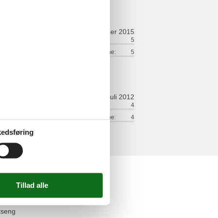
november 2015
ort:
5
Venlighed:
5
lse:
5
Værdi for pengene:
5
juli 2012
ort:
4
Venlighed:
4
lse:
4
Værdi for pengene:
4
edsføring
elser
faciliteter
et
tseng