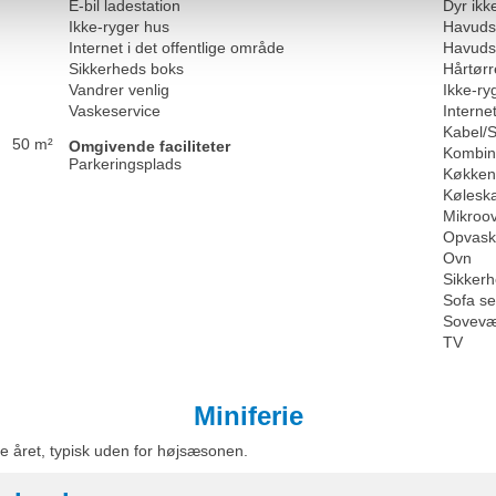
E-bil ladestation
Dyr ikke
Ikke-ryger hus
Havuds
Internet i det offentlige område
Havuds
Sikkerheds boks
Hårtørr
Vandrer venlig
Ikke-ry
Vaskeservice
Internet
Kabel/S
50 m²
Omgivende faciliteter
Kombin
Parkeringsplads
Køkken
Kølesk
Mikroo
Opvask
Ovn
Sikker
Sofa s
Sovevæ
TV
Miniferie
e året, typisk uden for højsæsonen.