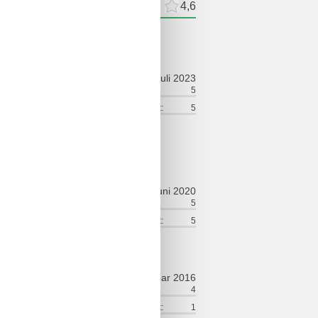
meldelser
Eksterne anmeldelser
4,6
ldelser
juli 2023
ort:
5
Venlighed:
5
lse:
5
Service på stedet:
5
juni 2020
ort:
5
Venlighed:
5
lse:
4
Service på stedet:
5
januar 2016
ort:
3
Venlighed:
4
lse:
4
Service på stedet:
1