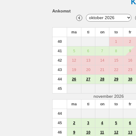
K
Ankomst
ma
ti
on
to
fr
40
1
2
41
5
6
7
8
9
42
12
13
14
15
16
43
19
20
21
22
23
44
26
27
28
29
30
45
november 2026
ma
ti
on
to
fr
44
45
2
3
4
5
6
46
9
10
11
12
13