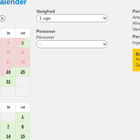
alender
Varighed
Per
Ank
Afr
Var
Personer
lø
sø
Per
Personer
Ing
3
4
10
11
B
An
17
18
De
24
25
31
lø
sø
1
7
8
14
15