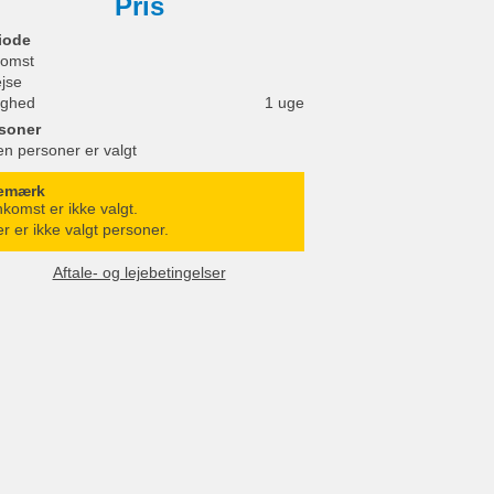
Pris
iode
omst
ejse
ighed
1 uge
soner
en personer er valgt
emærk
komst er ikke valgt.
r er ikke valgt personer.
Aftale- og lejebetingelser