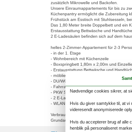
zusätzlich Mikrowelle und Backofen.
Unsere Einraumappartements für bis zu zwe
Küchenpantry ermöglicht die Zubereitung k
Frühstück am Esstisch mit Stuhlsesseln, b
Das 1,80 Meter breite Doppelbett und ein Kl
Erstausstattung Bettwäsche und Handtücher 
2 E-Ladesäulen befinden sich auf dem haus
helles 2-Zimmer-Appartement für 2-3 Pers
- in der 1. Etage
- Wohnbereich mit Küchenzeile
- Boxspringbett 1,80m x 2,00m und Einzelli
- Erstausstattung Bettwäsche und Handtüch
- möblierter Westbalkon
Samt
- DU/WC, Fön
- Fahrradraum
Nødvendige cookies sikrer, at si
- PKW Stellplatz
- 2 E-Ladesäulen auf dem hauseigenen Park
Hvis du giver samtykke til, at vi
- WLAN-Bereitstellung kostenfrei (ohne Ge
videresendt anonymiserede oplys
Verbrauchsgegenstände (Toilettenpapier, Müll
Grundausstattung vorhanden, darüber hinau
Hvis du accepterer brug af alle c
henblik på personaliseret marke