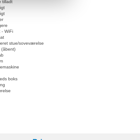
 tilladt
igt
igt
er
gere
 - WiFi
at
eret stue/soveværelse
 (åbent)
ab
vn
emaskine
heds boks
eng
relse