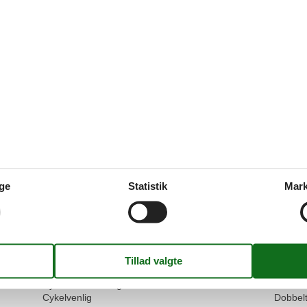
Værdi for pengene:
4
5,0
Faciliteter:
5
Rengøring:
5
Komf
Beliggenhed:
5
Generelt:
5
Være
Generel:
Sehr sauber und gemütlich
4,1
Faciliteter:
4
Rengøring:
4
Komf
Beliggenhed:
5
Generelt:
4
Være
ge
Statistik
Mark
Vis alle anmeld
Faciliteter
Indkvartering Faciliteter
Service
50 m
Betalingskort
Bad/toil
Cykelrum aflåselig
Balkon
Cykelvenlig
Dobbel