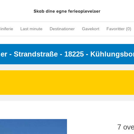
iniferie
Last minute
Destinationer
Gavekort
Favoritter (
0
)
ner
 - 
Strandstraße
 - 18225
 - Kühlungsbo
7 ove