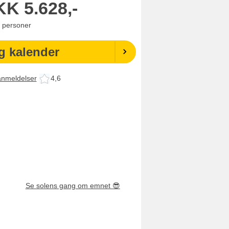
KK
5.628,-
personer
g kalender
anmeldelser
4,6
Se solens gang om emnet
😎