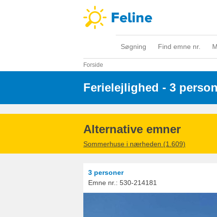
Søgning
Find emne nr.
M
Forside
Ferielejlighed - 3 perso
Alternative emner
Sommerhuse i nærheden (1.609)
3 personer
Emne nr.:
530-214181