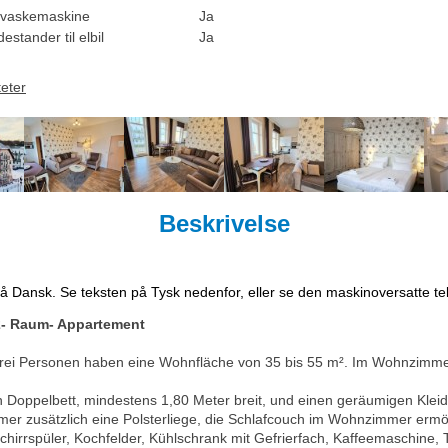
vaskemaskine
Ja
estander til elbil
Ja
teter
Beskrivelse
på Dansk. Se teksten på Tysk nedenfor, eller se den maskinoversatte t
2- Raum- Appartement
rei Personen haben eine Wohnfläche von 35 bis 55 m². Im Wohnzimme
n Doppelbett, mindestens 1,80 Meter breit, und einen geräumigen Klei
mer zusätzlich eine Polsterliege, die Schlafcouch im Wohnzimmer ermög
irrspüler, Kochfelder, Kühlschrank mit Gefrierfach, Kaffeemaschine, 