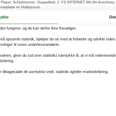
D Player. Schlafzimmer: Doppelbett, 2. FS INTERNET-WLAN-Anschluss
nnisplatte im Hobbyraum.
ykke
Det
den fungerer, og de kan derfor ikke fravælges.
 må opsamle statistik, hjælper du os med at forbedre og udvikle siden. I
ninger til vores underleverandører.
Vores gæstean
ookies, giver du (ud over statistik) samtykke til, at vi må videresende
dsføring.
Eksterne anmel
Ingen detaljerede ekster
 tilbagekalde dit samtykke vedr. statistik og/eller markedsføring.
4,0
5,0
5,0
4,0
5,0