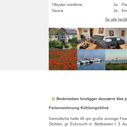
Tilbyder miniferie
Ja
Pa
Sauna
Ja
Ene
Se alle facili
Beskrivelsen foreligger desværre ikke 
Ferienwohnung Kühlungsblick
Gemütliche helle 46 qm große sonnige Fewo
Stühlen, gr. Eckcouch m. Bettkasten f. 3. 