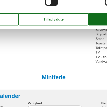
Surfskole
Ovn
Yachtcharter
Pude
2003
Zoo
Rengør
46 m²
Sauna
Smart-
Sofa s
Sovevæ
Stryge
Sæbe
Toaster
Toiletpa
TV
TV - f
Vandva
Miniferie
alender
Varighed
Per