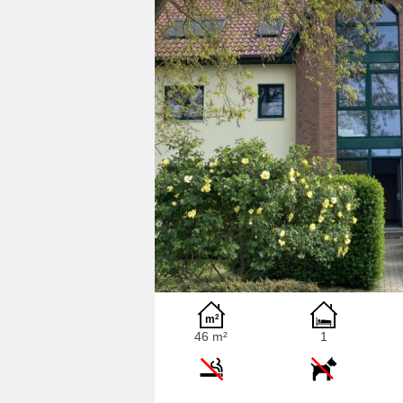
46 m²
1