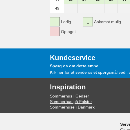
45
Ledig
Ankomst mulig
Optaget
Kundeservice
Spørg os om dette emne
Klik her for at sende os et spørgsmål vedr.
Inspiration
Sommerhus i Gedser
Sommerhus på Falster
Sommerhuse i Danmark
Serv
Gave