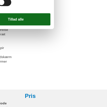
ingsmidler
Tv
eng
relse
bræt
pir
ladskærm
rmer
Pris
iode