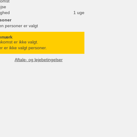
omst
ejse
ighed
1 uge
soner
en personer er valgt
emærk
komst er ikke valgt.
r er ikke valgt personer.
Aftale- og lejebetingelser