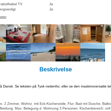
rabol/kabel TV
Ja
rgivenligt
Ja
teter
Beskrivelse
på Dansk. Se teksten på Tysk nedenfor, eller se den maskinoversatte t
. 2 Zimmer, Wohnz. mit Eck-Küchenzeile, Flur, Bad mit Dusche, Balkon
Aufbettung. Max. Belegung d. Wohnung 3 Personen. Küchenbereich: voll 