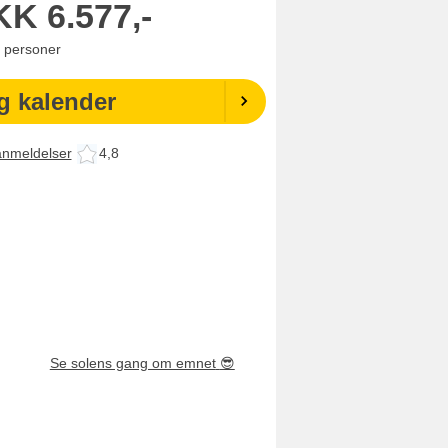
KK
6.577,-
personer
g kalender
anmeldelser
4,8
Se solens gang om emnet
😎