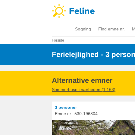
Søgning
Find emne nr.
M
Forside
Ferielejlighed - 3 perso
Alternative emner
Sommerhuse i nærheden (1.163)
3 personer
Emne nr.:
530-196804