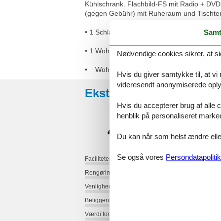
Kühlschrank. Flachbild-FS mit Radio + DV
(gegen Gebühr) mit Ruheraum und Tischte
Samt
• 1 Schlafzimmer
• 1 Wohnraum mit Küchenabteil
Nødvendige cookies sikrer, at si
• Wohnraum mit einer Schlafcouch
Hvis du giver samtykke til, at vi
videresendt anonymiserede oplys
Eksterne anmeldelser
Hvis du accepterer brug af alle c
henblik på personaliseret marke
4,8
Du kan når som helst ændre eller
Se også vores
Persondatapolitik
Faciliteter:
Rengøring:
Venlighed:
Beliggenhed:
Værdi for pengene: