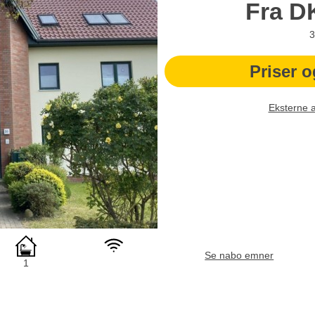
Fra
D
3
Priser o
Eksterne 
Se nabo emner
1