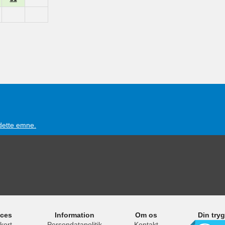
 dette emne.
ices
Information
Om os
Din try
kort
Persondatapolitik
Kontakt