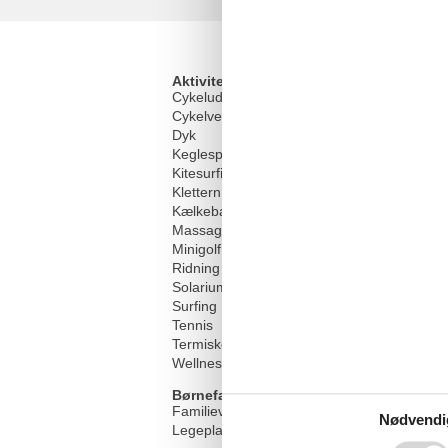
Aktivitetsfaciliteter
Cykeludlejning
Cykelvenlig
Dyk
Keglespil/Bowling
Kitesurfing
Klettern
Kælkebakke
Massage
Minigolf
Ridning
Solarium
Surfing
Tennis
Termiske behandlinger
Wellness tilbud
Børnefaciliteter
Familievenlig
Nødvendi
Legeplads