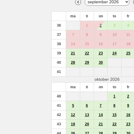
ma
ti
on
to
fr
36
1
2
3
4
37
7
8
9
10
11
38
14
15
16
17
18
39
21
22
23
24
25
40
28
29
30
41
oktober 2026
ma
ti
on
to
fr
40
1
2
41
5
6
7
8
9
42
12
13
14
15
16
43
19
20
21
22
23
44
26
27
28
29
30