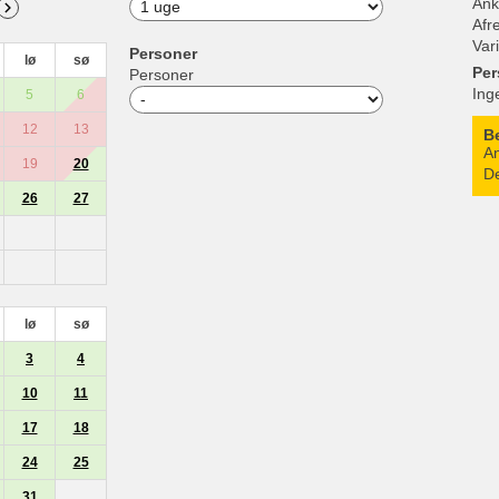
Ank
Afr
Var
Personer
lø
sø
Per
Personer
Ing
5
6
12
13
B
An
19
20
De
26
27
lø
sø
3
4
10
11
17
18
24
25
31