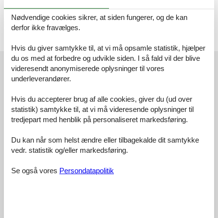
- 1.Schlafzimmer mit Doppelbett (1,80 m x 2,00 m) und
Kleiderschrank
Nødvendige cookies sikrer, at siden fungerer, og de kan
- 2.Schlafzimmer mit Doppelbett (Breite 1,60 m x 2,00 m),
derfor ikke fravælges.
Kleiderschrank und TV
- DU/WC mit Fön u. Spiegelschrank
Hvis du giver samtykke til, at vi må opsamle statistik, hjælper
du os med at forbedre og udvikle siden. I så fald vil der blive
Eksterne anmeldelser
videresendt anonymiserede oplysninger til vores
Vores gæsteanmeldelser
Eksterne anmeldelser
underleverandører.
4,2
Hvis du accepterer brug af alle cookies, giver du (ud over
statistik) samtykke til, at vi må videresende oplysninger til
tredjepart med henblik på personaliseret markedsføring.
Du kan når som helst ændre eller tilbagekalde dit samtykke
Faciliteter:
4,1
vedr. statistik og/eller markedsføring.
Rengøring:
4,2
Komfort:
4,1
Se også vores
Persondatapolitik
Venlighed:
4,5
Beliggenhed:
4,6
Generelt:
4,2