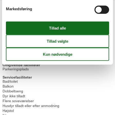
Faciliteter
Markedsføring
Afstande
Til stranden
300 m
Børnefaciliteter
Familievenlig
Grundlæggende faciliteter
Størrelse
52 m²
Mad faciliteter
Restaurant i huset
Omgivende faciliteter
Parkeringsplads
Servicefaciliteter
Bad/toilet
Balkon
Dobbeltseng
Dyr ikke tilladt
Flere soveværelser
Husdyr tilladt eller efter anmodning
Højstol