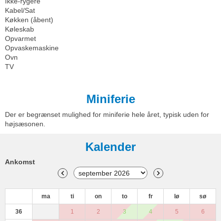
Ikke-rygere
Kabel/Sat
Køkken (åbent)
Køleskab
Opvarmet
Opvaskemaskine
Ovn
TV
Miniferie
Der er begrænset mulighed for miniferie hele året, typisk uden for
højsæsonen.
Kalender
Ankomst
ma
ti
on
to
fr
lø
sø
36
1
2
3
4
5
6