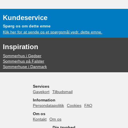
Kundeservice
Spørg os om dette emne
Klik her for at sende os et spørgsmål vedr. dette emne.
Inspiration
Sommerhus i Gedser
Sommerhus på Falster
Sommerhuse i Danmark
Services
Gavekort
Tilbudsmail
Information
Persondatapolitik
Cookies
FAQ
Om os
Kontakt
Om os
Din tryghed