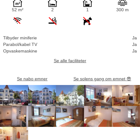
52 m²
2
1
300 m
Tilbyder miniferie
Ja
Parabol/kabel TV
Ja
Opvaskemaskine
Ja
Se alle faciliteter
Se nabo emner
Se solens gang om emnet
😎