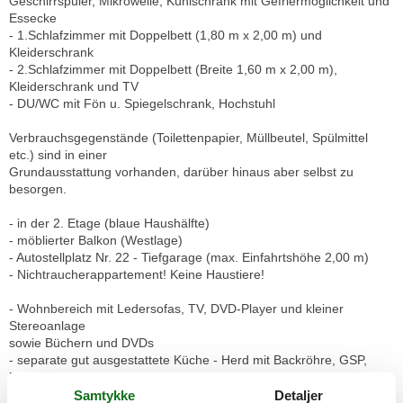
Geschirrspüler, Mikrowelle, Kühlschrank mit Gefriermöglichkeit und
Essecke
- 1.Schlafzimmer mit Doppelbett (1,80 m x 2,00 m) und
Kleiderschrank
- 2.Schlafzimmer mit Doppelbett (Breite 1,60 m x 2,00 m),
Kleiderschrank und TV
- DU/WC mit Fön u. Spiegelschrank, Hochstuhl
Verbrauchsgegenstände (Toilettenpapier, Müllbeutel, Spülmittel
etc.) sind in einer
Grundausstattung vorhanden, darüber hinaus aber selbst zu
besorgen.
- in der 2. Etage (blaue Haushälfte)
- möblierter Balkon (Westlage)
- Autostellplatz Nr. 22 - Tiefgarage (max. Einfahrtshöhe 2,00 m)
- Nichtraucherappartement! Keine Haustiere!
- Wohnbereich mit Ledersofas, TV, DVD-Player und kleiner
Stereoanlage
sowie Büchern und DVDs
- separate gut ausgestattete Küche - Herd mit Backröhre, GSP,
Mikrowelle, Kühlschrank mit Gefriermöglichkeit
und Essecke sowie 1 Kinderhochstuhl
Samtykke
Detaljer