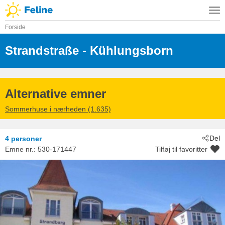
Forside
Strandstraße
 - Kühlungsborn
 - 18225
Alternative emner
Sommerhuse i nærheden (1.635)
Del
4 personer
Emne nr.:
530-171447
Tilføj til favoritter