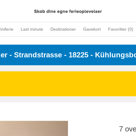
iniferie
Last minute
Destinationer
Gavekort
Favoritter (
0
)
ner
 - 
Strandstrasse
 - 18225
 - Kühlungsb
7 ove