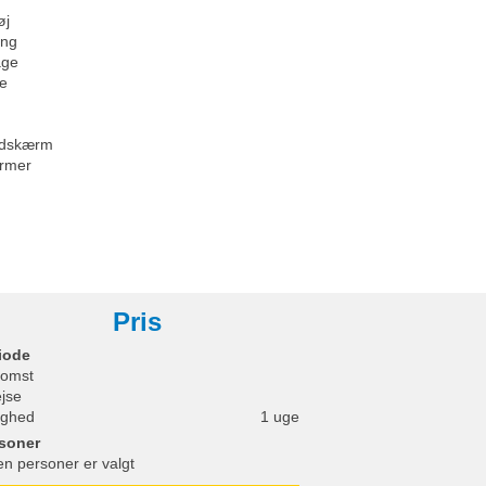
øj
eng
age
se
ladskærm
rmer
Pris
iode
omst
ejse
ighed
1 uge
soner
en personer er valgt