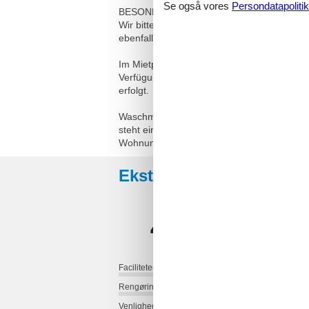
Se også vores
Persondatapolitik
BESONDERHEITEN
Wir bitten um Ihr Verständnis, dass das Ra
ebenfalls nicht gestattet.
Im Mietpreis sind Nebenkosten wie Strom, 
Verfügung. Als Zusatzleistung steht Ihnen
erfolgt.
Waschmaschine und Trockner sowie eine S
steht ein kostenloser Tiefgaragen-Stellpla
Wohnung erreichen!
Eksterne anmeldelser
4,2
Faciliteter:
Rengøring:
Venlighed: