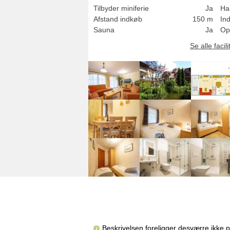
Tilbyder miniferie
Ja
Ha
Afstand indkøb
150 m
In
Sauna
Ja
Op
Se alle facili
Beskrivelsen foreligger desværre ikke 