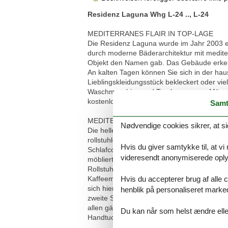
Residenz Laguna Whg L-24 .., L-24
MEDITERRANES FLAIR IN TOP-LAGE
Die Residenz Laguna wurde im Jahr 2003 e
durch moderne Bäderarchitektur mit medit
Objekt den Namen gab. Das Gebäude erke
An kalten Tagen können Sie sich in der 
Lieblingskleidungsstück bekleckert oder v
Waschmaschine und Trockner gegen Münzeinw
kostenloser Tiefgaragenstellplatz zur Verf
Samt
MEDITERRAN EINGERICHTETE 3-RAUM-
Nødvendige cookies sikrer, at si
Die helle und mediterran eingerichtete 3-R
rollstuhlgeeignete Ferienwohnung bietet au
Hvis du giver samtykke til, at vi
Schlafcouch (ausziehbar für 2 Personen), 
videresendt anonymiserede oplys
möblierte Terrasse mit Blick auf den Kühlun
Rollstuhl unterfahrbar. Die Küche ist ausg
Hvis du accepterer brug af alle c
Kaffeemaschine, Wasserkocher, Toaster und v
sich hier ebenfalls. Das erste Schlafzimme
henblik på personaliseret marke
zweite Schlafzimmer bietet Ihnen zwei Einze
allen gängigen Hilfestellungen ausgestatte
Du kan når som helst ændre eller
Handtuchheizkörper.