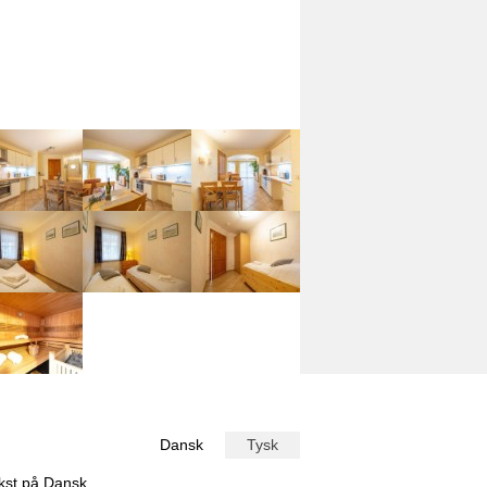
Dansk
Tysk
ekst på
Dansk
.