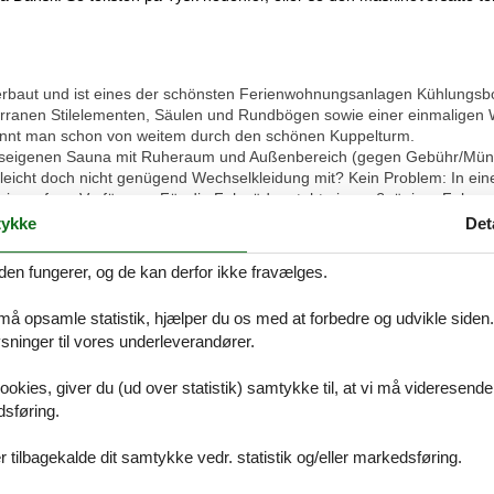
rbaut und ist eines der schönsten Ferienwohnungsanlagen Kühlungsbo
erranen Stilelementen, Säulen und Rundbögen sowie einer einmaligen 
nnt man schon von weitem durch den schönen Kuppelturm.
hauseigenen Sauna mit Ruheraum und Außenbereich (gegen Gebühr/Mün
ielleicht doch nicht genügend Wechselkleidung mit? Kein Problem: In 
urf zur Verfügung. Für die Fahrräder steht ein großzügiger Fahrradk
ügung. Von der Tiefgarage können Sie direkt mit dem Aufzug zu Ihrer 
ykke
Det
FEWO MIT TERRASSE - BARRIEREARM UND ROLLSTUHLGEEIGNE
den fungerer, og de kan derfor ikke fravælges.
aum-Ferienwohnung befindet sich im Erdgeschoss der Residenz Laguna u
f 75qm Fläche Platz für 2 bis 4 Personen. Der offene Wohn- und Essrau
 må opsamle statistik, hjælper du os med at forbedre og udvikle siden. I
Flachbild-TV mit DVD-Player und HiFi-Anlage. Vom Wohnzimmer betret
ninger til vores underleverandører.
gsborner Stadtwald. Direkt an den Wohnbereich grenzt die voll ausgestat
estattet mit Backofen und 4 Kochzonen-Ceranfeld, Dunstabzugshaube, K
ookies, giver du (ud over statistik) samtykke til, at vi må videresende
ielen weiteren nützlichen Geräten, die Sie für Ihr perfektes Dinner be
r ist ausgestattet mit einem großen Doppelbett (180 cm x 200 cm) und
dsføring.
lbetten (100 cm x 200 cm) sowie einen kleinen Kleiderschrank. Das gefli
t. Es verfügt über eine Dusche und WC und einen
 tilbagekalde dit samtykke vedr. statistik og/eller markedsføring.