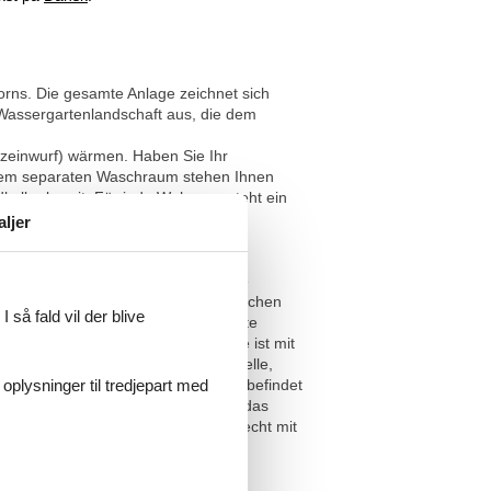
rns. Die gesamte Anlage zeichnet sich
Wassergartenlandschaft aus, die dem
zeinwurf) wärmen. Haben Sie Ihr
einem separaten Waschraum stehen Ihnen
eller bereit. Für jede Wohnung steht ein
Wohnung gelangen.
aljer
T
nd ist barrierefrei zugänglich. Die
m ist ausgestattet mit einer gemütlichen
 så fald vil der blive
en Sie die nach Westen ausgerichtete
tete Küchenzeile. Die Arbeitsplatte ist mit
ühlschrank, Geschirrspüler, Mikrowelle,
 oplysninger til tredjepart med
nötigen. Ein Esstisch mit 4 Stühlen befindet
 einem großzügigen Kleiderschrank, das
este Tageslichtbad ist rollstuhlgerecht mit