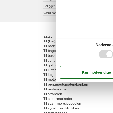
Beliggenhed:
Værdi for pengene:
Afstande
Til (kur)parken/skoven
Nødvendi
Til badepladsen/vandmassen
Til bageren
Til busstoppestedet
Til centrum
Til golfbanen
Til lufthavnen
Til lægen
Til motorvejen
Til pengeautomaten/banken
Til restauranten
Til stranden
Til supermarkedet
Til svømme-/sjovpoolen
Til sygehuset/klinikken