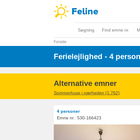
Søgning
Find emne nr.
M
Forside
Ferielejlighed - 4 perso
Alternative emner
Sommerhuse i nærheden (1.762)
4 personer
Emne nr.:
530-166423