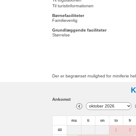
Til togstationen
Til turistinformationen
Børnefaciliteter
Familievenlig
Grundlæggende faciliteter
Størrelse
Der er begrænset mulighed for miniferie hel
K
Ankomst
ma
ti
on
to
fr
40
1
2