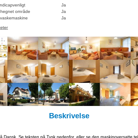
ndicapvenligt
Ja
dhegnet område
Ja
vaskemaskine
Ja
teter
Beskrivelse
på Dansk. Se teksten på Tysk nedenfor, eller se den maskinoversatte t