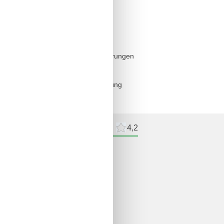
herwohnung handelt. Haustiere sind
chepaket als Erstausstattung zur
 AGB keine Haftung bei etwaigen Störungen
 werden. Gästen dieser Ferienwohnung
roblemlos über den Fahrstuhl Ihre
meldelser
Eksterne anmeldelser
4,2
delser
ne anmeldelser