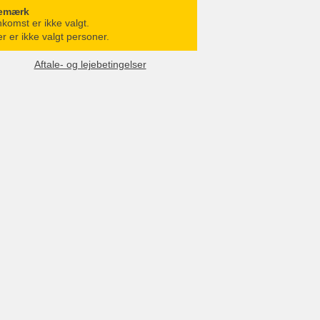
emærk
komst er ikke valgt.
r er ikke valgt personer.
Aftale- og lejebetingelser