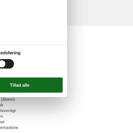
faciliteter
et
edsføring
tseng
 tilladt
seng
oveværelser
apvenlig
gere
 - WiFi
askine
 (åbent)
ab
lsvenligt
vn
et
emaskine