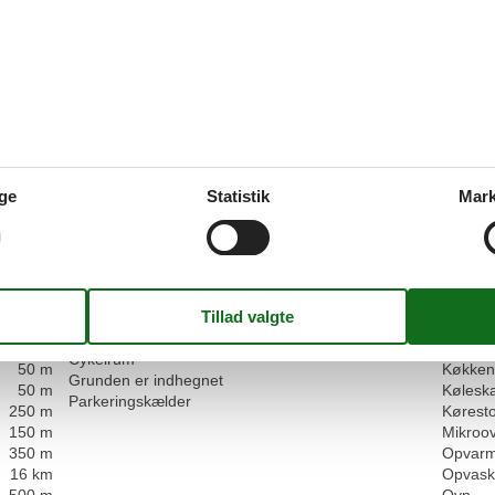
4,5
4,0
Faciliteter
Indkvartering Faciliteter
Service
150 m
Cykelvenlig
Bad/toil
ge
Statistik
Mark
250 m
Elevator/elevator
Dobbel
50 m
Fælles sauna
Dyr ikke
500 m
Ikke-ryger hus
Enkelt
10 m
Internet i det offentlige område
Flere s
6 km
Sauna
Handic
55 km
Tilgængelighed
Ikke-ry
500 m
Internet
Omgivende faciliteter
40 km
Kaffem
Cykelrum
50 m
Køkken
Grunden er indhegnet
50 m
Kølesk
Parkeringskælder
250 m
Køresto
150 m
Mikroo
350 m
Opvarm
16 km
Opvask