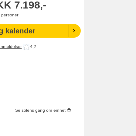
KK
7.198,-
personer
g kalender
anmeldelser
4,2
Se solens gang om emnet
😎