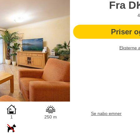
Fra
D
4
Priser o
Eksterne 
Se nabo emner
1
250 m