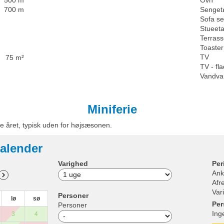
500 m
Ovn
700 m
Senget
Sofa s
Stueet
Terras
Toaster
TV
75 m²
TV - f
Vandva
Miniferie
e året, typisk uden for højsæsonen.
alender
Varighed
Per
Ank
Afr
Var
Personer
lø
sø
Per
Personer
Ing
3
4