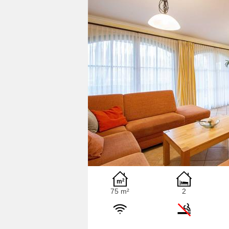
75 m²
2