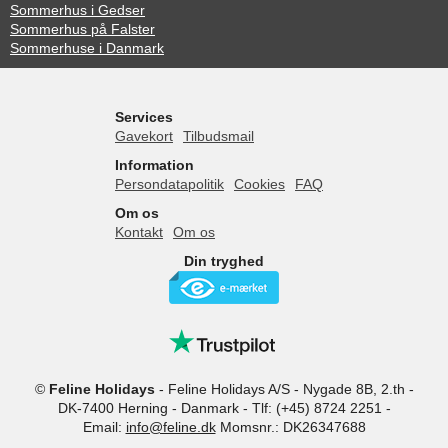
Sommerhus i Gedser
Sommerhus på Falster
Sommerhuse i Danmark
Services
Gavekort
Tilbudsmail
Information
Persondatapolitik
Cookies
FAQ
Om os
Kontakt
Om os
Din tryghed
©
Feline Holidays
-
Feline Holidays A/S
-
Nygade 8B, 2.th -
DK-7400
Herning
-
Danmark -
Tlf:
(+45) 8724 2251
-
Email:
info@feline.dk
Momsnr.: DK26347688