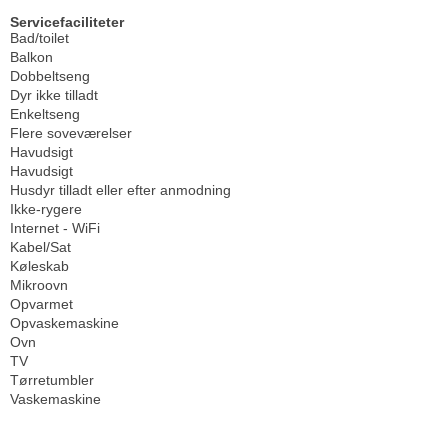
Servicefaciliteter
Bad/toilet
Balkon
Dobbeltseng
Dyr ikke tilladt
Enkeltseng
Flere soveværelser
Havudsigt
Havudsigt
Husdyr tilladt eller efter anmodning
Ikke-rygere
Internet - WiFi
Kabel/Sat
Køleskab
Mikroovn
Opvarmet
Opvaskemaskine
Ovn
TV
Tørretumbler
Vaskemaskine