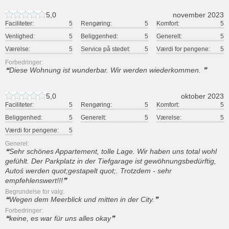
5,0
november 2023
Faciliteter:
5
Rengøring:
5
Komfort:
5
Venlighed:
5
Beliggenhed:
5
Generelt:
5
Værelse:
5
Service på stedet:
5
Værdi for pengene:
5
Forbedringer:
Diese Wohnung ist wunderbar. Wir werden wiederkommen.
5,0
oktober 2023
Faciliteter:
5
Rengøring:
5
Komfort:
5
Beliggenhed:
5
Generelt:
5
Værelse:
5
Værdi for pengene:
5
Generel:
Sehr schönes Appartement, tolle Lage. Wir haben uns total wohl
gefühlt. Der Parkplatz in der Tiefgarage ist gewöhnungsbedürftig,
Autoś werden quot;gestapelt quot;. Trotzdem - sehr
empfehlenswert!!!
Begrundelse for valg:
Wegen dem Meerblick und mitten in der City.
Forbedringer:
keine, es war für uns alles okay