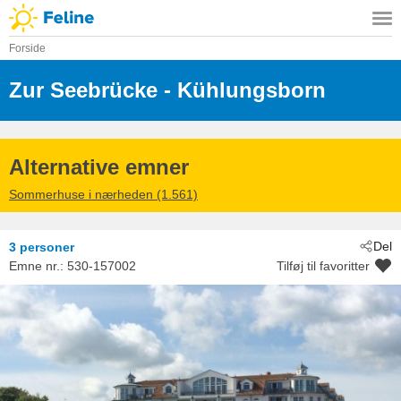
Forside
Zur Seebrücke
 - Kühlungsborn
 - 18225
Alternative emner
Sommerhuse i nærheden (1.561)
Del
3 personer
Emne nr.:
530-157002
Tilføj til favoritter