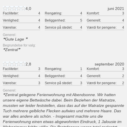
4,0
juni 2021
Faciliteter:
4
Rengøring:
4
Komfort:
3
Venlighed:
4
Beliggenhed:
5
Generelt:
4
Værelse:
4
Service på stedet:
4
Værdi for pengene:
4
Generel:
Gute Lage
Begrundelse for valg:
Zentral
2,8
september 2020
Faciliteter:
3
Rengøring:
1
Komfort:
3
Venlighed:
4
Beliggenhed:
4
Generelt:
2
Værelse:
3
Service på stedet:
3
Værdi for pengene:
2
Generel:
Zentral gelegene Ferienwohnung mit Abendsonne. Wir hatten
unsere eigene Bettwäsche dabei. Beim Beziehen der Matratze,
mussten wir leider feststellen, dass das auf der Matratze gespannte
Tuch mehrere gelbliche Flecken aufwies und mehrere Haare. Das
war alles andere als schön. - Insgesamt machte uns die
Ferienwohnung einen etwas abgewohnten Eindruck, 1 Jalousie im
Wohnzimmer fehlte völlig. Die Bratpfannen waren total zerkratzt