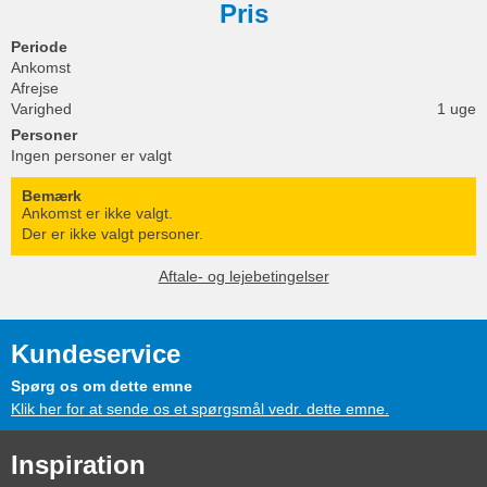
Pris
Periode
Ankomst
Afrejse
Varighed
1 uge
Personer
Ingen personer er valgt
Bemærk
Ankomst er ikke valgt.
Der er ikke valgt personer.
Aftale- og lejebetingelser
Kundeservice
Spørg os om dette emne
Klik her for at sende os et spørgsmål vedr. dette emne.
Inspiration