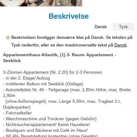
Beskrivelse
Dansk
Tysk
Beskrivelsen foreligger desværre ikke på Dansk. Se teksten på
Tysk nedenfor, eller se den maskinoversatte tekst på
Dansk
.
Appartementhaus Atlantik, (1) 3- Raum- Appartement -
Seeblick
3-Zimmer-Appartement (Nr. 2.20) für 2-3 Personen
- in der 2. Etage/ Aufzug
- möblierter Balkon mit Seeblick (Ostlage)
- Autostellplatz Nr. 46 - Tiefgarage (max. 1,80m Höhe, max. Breite
1,90m
(ohne Außenspiegel), max. Länge 5,00m, max. Traglast 2 t,
Duplexparker)
- Fahrradkeller
- Waschmaschine und Trockner (gegen Gebühr)
- Nichtraucherappartement! Keine Haustiere!
- Boutiquen und Bäckerei mit Café im Haus!
- WLAN- Bereitstellung kostenfrei (ohne Gewähr)