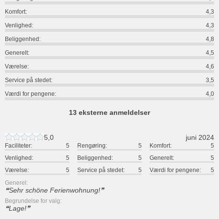
Komfort:
4,3
Venlighed:
4,3
Beliggenhed:
4,8
Generelt:
4,5
Værelse:
4,6
Service på stedet:
3,5
Værdi for pengene:
4,0
13 eksterne anmeldelser
5,0
juni 2024
Faciliteter:
5
Rengøring:
5
Komfort:
5
Venlighed:
5
Beliggenhed:
5
Generelt:
5
Værelse:
5
Service på stedet:
5
Værdi for pengene:
5
Generel:
Sehr schöne Ferienwohnung!
Begrundelse for valg:
Lage!