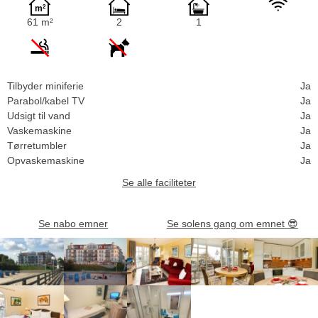
61 m²
2
1
Tilbyder miniferie
Ja
Parabol/kabel TV
Ja
Udsigt til vand
Ja
Vaskemaskine
Ja
Tørretumbler
Ja
Opvaskemaskine
Ja
Se alle faciliteter
Se nabo emner
Se solens gang om emnet
😎