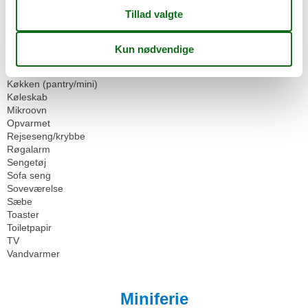
Havudsigt
Håndklæder
Hårtørrer
Internet - WiFi
Kabel/Sat
Kaffemaskine
Køkken (pantry/mini)
Køleskab
Mikroovn
Opvarmet
Rejseseng/krybbe
Røgalarm
Sengetøj
Sofa seng
Soveværelse
Sæbe
Toaster
Toiletpapir
TV
Vandvarmer
Miniferie