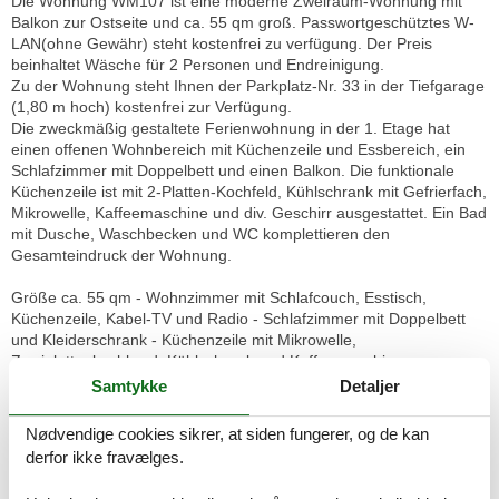
Die Wohnung WM107 ist eine moderne Zweiraum-Wohnung mit
Balkon zur Ostseite und ca. 55 qm groß. Passwortgeschütztes W-
LAN(ohne Gewähr) steht kostenfrei zu verfügung. Der Preis
beinhaltet Wäsche für 2 Personen und Endreinigung.
Zu der Wohnung steht Ihnen der Parkplatz-Nr. 33 in der Tiefgarage
(1,80 m hoch) kostenfrei zur Verfügung.
Die zweckmäßig gestaltete Ferienwohnung in der 1. Etage hat
einen offenen Wohnbereich mit Küchenzeile und Essbereich, ein
Schlafzimmer mit Doppelbett und einen Balkon. Die funktionale
Küchenzeile ist mit 2-Platten-Kochfeld, Kühlschrank mit Gefrierfach,
Mikrowelle, Kaffeemaschine und div. Geschirr ausgestattet. Ein Bad
mit Dusche, Waschbecken und WC komplettieren den
Gesamteindruck der Wohnung.
Größe ca. 55 qm - Wohnzimmer mit Schlafcouch, Esstisch,
Küchenzeile, Kabel-TV und Radio - Schlafzimmer mit Doppelbett
und Kleiderschrank - Küchenzeile mit Mikrowelle,
Zweiplattenkochherd, Kühlschrank und Kaffeemaschine -
Dusche/WC und Balkon zur Ostseite mit Meeresblick
Samtykke
Detaljer
Nur 10 m vom Strand wohnen Sie in einer modern eingerichteten
Nødvendige cookies sikrer, at siden fungerer, og de kan
2-Raum-Ferienwohnung. Die 55 qm große Wohnung liegt in der 1.
derfor ikke fravælges.
Etage. Das Wohnzimmer ist mit einer Schlafcouch, Couchtisch,
Anrichte, Bücherregal, Kabel-TV, Radio, Essbereich (Esstisch und 4