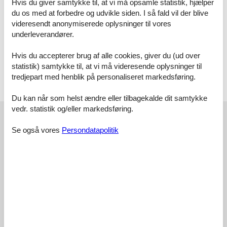
Hvis du giver samtykke til, at vi må opsamle statistik, hjælper
Stühle) und Küchenzeile ausgestattet. Von dem Ost-Balkon hat
du os med at forbedre og udvikle siden. I så fald vil der blive
man einen wunderbaren Blick auf die Ostsee und auf den Baltic-
videresendt anonymiserede oplysninger til vores
Park. Im Schlafzimmer stehen ein Doppelbett und ein
Kleiderschrank. Die Küchenzeile wurde modern ausgestattet mit
underleverandører.
Mikrowelle, Kühlschrank, Kaffeemaschine, Zweiplattenkochfeld,
Toaster und Wasserkocher. Das Bad mit Dusche und WC
Hvis du accepterer brug af alle cookies, giver du (ud over
komplettiert die Wohnung.
statistik) samtykke til, at vi må videresende oplysninger til
tredjepart med henblik på personaliseret markedsføring.
Vor Ort
Kurtaxe
Du kan når som helst ændre eller tilbagekalde dit samtykke
vedr. statistik og/eller markedsføring.
Eksterne anmeldelser
Vores gæsteanmeldelser
Eksterne anmeldelser
Se også vores
Persondatapolitik
4,6
Faciliteter:
4,0
Rengøring:
4,8
Komfort:
4,0