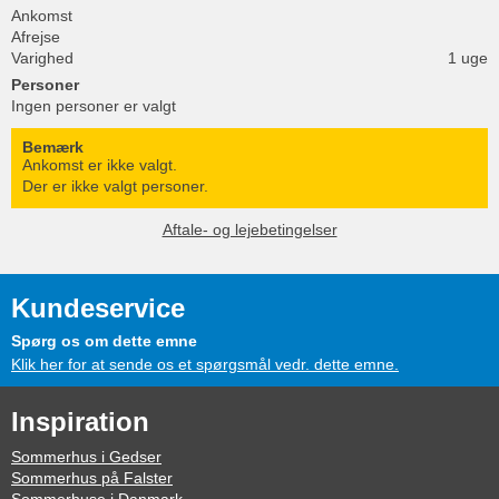
Ankomst
Afrejse
Varighed
1 uge
Personer
Ingen personer er valgt
Bemærk
Ankomst er ikke valgt.
Der er ikke valgt personer.
Aftale- og lejebetingelser
Kundeservice
Spørg os om dette emne
Klik her for at sende os et spørgsmål vedr. dette emne.
Inspiration
Sommerhus i Gedser
Sommerhus på Falster
Sommerhuse i Danmark