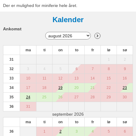
Der er mulighed for miniferie hele året.
Kalender
Ankomst
ma
ti
on
to
fr
lø
sø
31
1
2
32
3
4
5
6
7
8
9
33
10
11
12
13
14
15
16
34
17
18
19
20
21
22
23
35
24
25
26
27
28
29
30
36
31
september 2026
ma
ti
on
to
fr
lø
sø
36
1
2
3
4
5
6