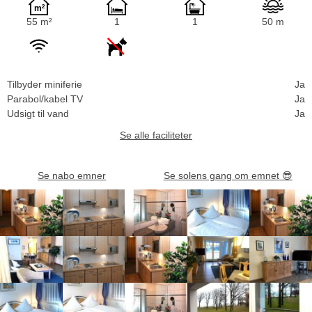
55 m²
1
1
50 m
Tilbyder miniferie
Ja
Parabol/kabel TV
Ja
Udsigt til vand
Ja
Se alle faciliteter
Se nabo emner
Se solens gang om emnet
😎