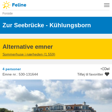
Forside
Zur Seebrücke
 - Kühlungsborn
 - 18225
Alternative emner
Sommerhuse i nærheden (1.559)
Del
4 personer
Emne nr.:
530-131644
Tilføj til favoritter