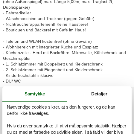
(ohne Außenspiegel),max. Länge 5,00m, max. Traglast 2t,
Duplexparker)
- Fahrradkeller
- Waschmaschine und Trockner (gegen Gebühr)
- Nichtraucherappartement! Keine Haustiere!
- Boutiquen und Bäckerei mit Café im Haus!
- Telefon und WLAN kostenfrei! (ohne Gewähr)
- Wohnbereich mit integrierter Küche und Essplatz
- Küchenzeile - Herd mit Backröhre, Mikrowelle, Kühlschrank und
Geschirrspüler
- 1. Schlafzimmer mit Doppelbett und Kleiderschrank
- 2. Schlafzimmer mit Etagenbett und Kleiderschrank
- Kinderhochstuhl inklusive
- DU/ WC
Eksterne anmeldelser
Samtykke
Detaljer
Vores gæsteanmeldelser
Eksterne anmeldelser
Nødvendige cookies sikrer, at siden fungerer, og de kan
derfor ikke fravælges.
4,3
Hvis du giver samtykke til, at vi må opsamle statistik, hjælper
du os med at forbedre og udvikle siden. I så fald vil der blive