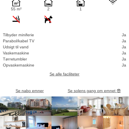
55 m²
2
1
Tilbyder miniferie
Ja
Parabol/kabel TV
Ja
Udsigt til vand
Ja
Vaskemaskine
Ja
Tørretumbler
Ja
Opvaskemaskine
Ja
Se alle faciliteter
Se nabo emner
Se solens gang om emnet
😎