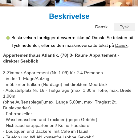
Beskrivelse
Dansk
Tysk
Beskrivelsen foreligger desværre ikke på Dansk. Se teksten på
Tysk nedenfor, eller se den maskinoversatte tekst på
Dansk
.
Appartementhaus Atlantik, (78) 3- Raum- Appartement -
direkter Seeblick
3-Zimmer-Appartement (Nr. 1.09) für 2-4 Personen
- in der 1. Etage/Aufzug
- möblierter Balkon (Nordlage) mit direktem Meerblick
- Autostellplatz Nr. 16 - Tiefgarage (max. 1,80m Höhe, max. Breite
1,90m
(ohne Außenspiegel),max. Länge 5,00m, max. Traglast 2t,
Duplexparker)
- Fahrradkeller
- Waschmaschine und Trockner (gegen Gebühr)
- Nichtraucherappartement! Keine Haustiere!
- Boutiquen und Bäckerei mit Café im Haus!
- Telefon und WLAN kostenfrei! (ohne Gewähr)