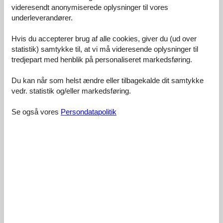
videresendt anonymiserede oplysninger til vores
Faciliteter:
4,3
underleverandører.
Rengøring:
4,1
Hvis du accepterer brug af alle cookies, giver du (ud over
Komfort:
4,3
statistik) samtykke til, at vi må videresende oplysninger til
Venlighed:
4,3
tredjepart med henblik på personaliseret markedsføring.
Beliggenhed:
4,8
Du kan når som helst ændre eller tilbagekalde dit samtykke
Generelt:
4,5
vedr. statistik og/eller markedsføring.
Værelse:
4,6
Service på stedet:
3,5
Se også vores
Persondatapolitik
Værdi for pengene:
4,0
13 eksterne anmeldelser
5,0
juni 2024
Faciliteter:
5
Rengøring:
5
Komfort:
5
Venlighed:
5
Beliggenhed:
5
Generelt:
5
Værelse:
5
Service på stedet:
5
Værdi for pengene:
5
Generel:
Sehr schöne Ferienwohnung!