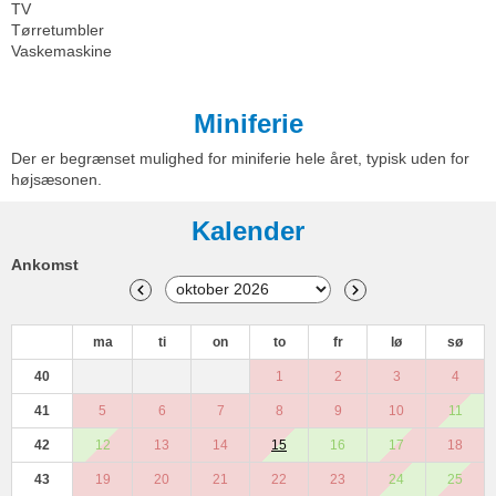
TV
Tørretumbler
Vaskemaskine
Miniferie
Der er begrænset mulighed for miniferie hele året, typisk uden for
højsæsonen.
Kalender
Ankomst
ma
ti
on
to
fr
lø
sø
40
1
2
3
4
41
5
6
7
8
9
10
11
42
12
13
14
15
16
17
18
43
19
20
21
22
23
24
25