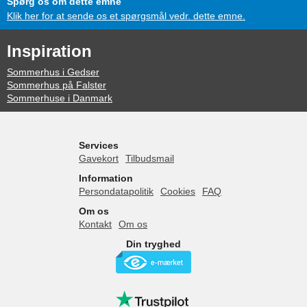
Spørg os om dette emne
Klik her for at sende os et spørgsmål vedr. dette emne.
Inspiration
Sommerhus i Gedser
Sommerhus på Falster
Sommerhuse i Danmark
Services
Gavekort
Tilbudsmail
Information
Persondatapolitik
Cookies
FAQ
Om os
Kontakt
Om os
Din tryghed