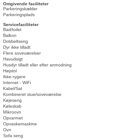
Omgivende faciliteter
Parkeringskælder
Parkeringsplads
Servicefaciliteter
Bad/toilet
Balkon
Dobbeltseng
Dyr ikke tilladt
Flere soveværelser
Havudsigt
Husdyr tilladt eller efter anmodning
Højstol
Ikke-rygere
Internet - WiFi
Kabel/Sat
Kombineret stue/soveværelse
Køjeseng
Køleskab
Mikroovn
Opvarmet
Opvaskemaskine
Ovn
Sofa seng