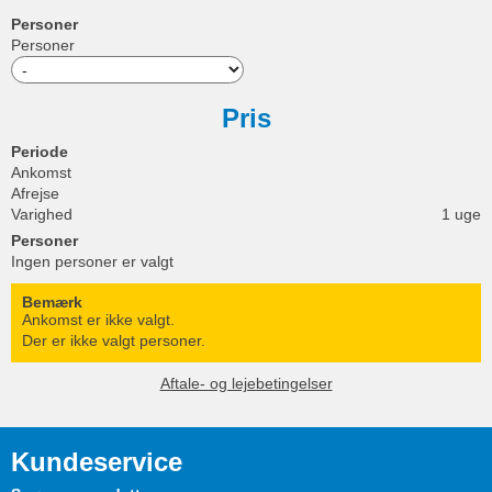
Personer
Personer
Pris
Periode
Ankomst
Afrejse
Varighed
1 uge
Personer
Ingen personer er valgt
Bemærk
Ankomst er ikke valgt.
Der er ikke valgt personer.
Aftale- og lejebetingelser
Kundeservice