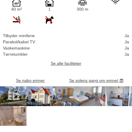
40 m²
1
300 m
Tilbyder miniferie
Ja
Parabol/kabel TV
Ja
Vaskemaskine
Ja
Tørretumbler
Ja
Se alle faciliteter
Se nabo emner
Se solens gang om emnet
😎