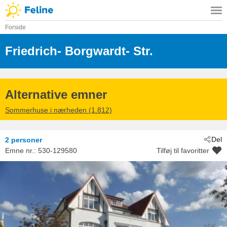
Forside
Friedrich- Borgwardt- Str.
 - Kühlungs
 - 18225
Alternative emner
Sommerhuse i nærheden (1.812)
Del
2 personer
Emne nr.:
530-129580
Tilføj til favoritter