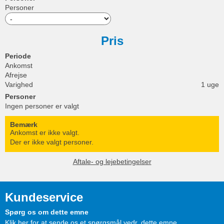
Personer
Pris
Periode
Ankomst
Afrejse
Varighed
1 uge
Personer
Ingen personer er valgt
Bemærk
Ankomst er ikke valgt.
Der er ikke valgt personer.
Aftale- og lejebetingelser
Kundeservice
Spørg os om dette emne
Klik her for at sende os et spørgsmål vedr. dette emne.