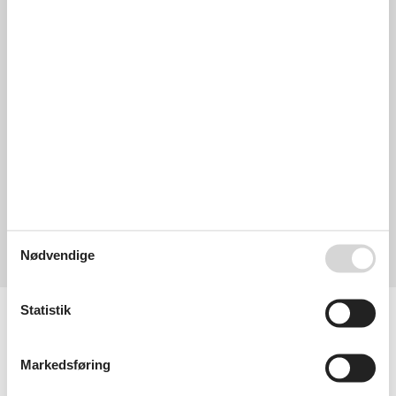
4,3
juli 2013
Faciliteter:
4
Rengøring:
4
Komfort:
4
Venlighed:
4
Beliggenhed:
5
Generelt:
5
Værelse:
4
Service på stedet:
4
Værdi for pengene:
5
Generel:
Großzügige Wohnung im ruhigeren Westteil von Kühlungsborn,
fünf Gehminuten zum historischen Bahnhof (Dampflokfahrten),
knappe zehn Gehminuten vom Strand bzw. langen
Strandpromenade entfernt
Begrundelse for valg:
Passte zu uns
Forbedringer:
Mehr Informationsmaterial für Besuchsziele in der Gegend
Nødvendige
Vis alle anmeldelser
Faciliteter
Statistik
Afstande
Til stranden
300 m
Markedsføring
Børnefaciliteter