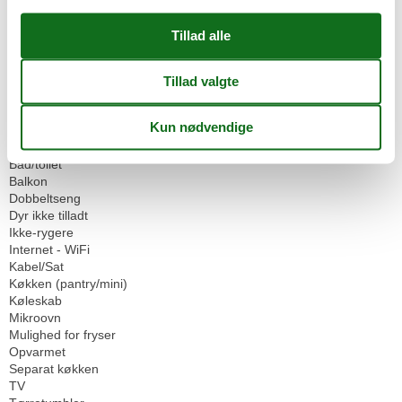
Familievenlig
Grundlæggende faciliteter
Størrelse
40 m²
Indkvartering Faciliteter
Ikke-ryger hus
Internet i det offentlige område
Vaskeservice
Servicefaciliteter
Bad/toilet
Balkon
Dobbeltseng
Dyr ikke tilladt
Ikke-rygere
Internet - WiFi
Kabel/Sat
Køkken (pantry/mini)
Køleskab
Mikroovn
Mulighed for fryser
Opvarmet
Separat køkken
TV