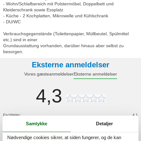
- Wohn/Schlafbereich mit Polstermöbel, Doppelbett und
Kleiderschrank sowie Essplatz
- Küche - 2 Kochplatten, Mikrowelle und Kühlschrank
- DU/WC
Verbrauchsgegenstände (Toilettenpapier, Müllbeutel, Spülmittel
etc.) sind in einer
Grundausstattung vorhanden, darüber hinaus aber selbst zu
besorgen.
Eksterne anmeldelser
Vores gæsteanmeldelser
Eksterne anmeldelser
4,3
Faciliteter:
4,1
Samtykke
Detaljer
Rengøring:
4,0
Komfort:
3,9
Nødvendige cookies sikrer, at siden fungerer, og de kan