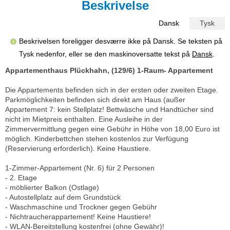
Beskrivelse
Dansk
Tysk
Beskrivelsen foreligger desværre ikke på Dansk. Se teksten på
Tysk nedenfor, eller se den maskinoversatte tekst på
Dansk
.
Appartementhaus Plückhahn, (129/6) 1-Raum- Appartement
Die Appartements befinden sich in der ersten oder zweiten Etage.
Parkmöglichkeiten befinden sich direkt am Haus (außer
Appartement 7: kein Stellplatz! Bettwäsche und Handtücher sind
nicht im Mietpreis enthalten. Eine Ausleihe in der
Zimmervermittlung gegen eine Gebühr in Höhe von 18,00 Euro ist
möglich. Kinderbettchen stehen kostenlos zur Verfügung
(Reservierung erforderlich). Keine Haustiere.
1-Zimmer-Appartement (Nr. 6) für 2 Personen
- 2. Etage
- möblierter Balkon (Ostlage)
- Autostellplatz auf dem Grundstück
- Waschmaschine und Trockner gegen Gebühr
- Nichtraucherappartement! Keine Haustiere!
- WLAN-Bereitstellung kostenfrei (ohne Gewähr)!