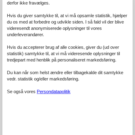
Venlighed:
4,5
derfor ikke fravælges.
Beliggenhed:
4,3
Hvis du giver samtykke til, at vi må opsamle statistik, hjælper
Generelt:
4,2
du os med at forbedre og udvikle siden. I så fald vil der blive
Værelse:
4,2
videresendt anonymiserede oplysninger til vores
underleverandører.
Service på stedet:
4,4
Værdi for pengene:
4,1
Hvis du accepterer brug af alle cookies, giver du (ud over
statistik) samtykke til, at vi må videresende oplysninger til
9 eksterne anmeldelser
tredjepart med henblik på personaliseret markedsføring.
4,2
maj 2019
Du kan når som helst ændre eller tilbagekalde dit samtykke
Faciliteter:
3
Rengøring:
5
Komfort:
4
vedr. statistik og/eller markedsføring.
Venlighed:
5
Beliggenhed:
4
Generelt:
4
Værelse:
4
Service på stedet:
4
Værdi for pengene:
5
Se også vores
Persondatapolitik
Generel:
Super Appartements-Haus. Die Appartements sind zwar sehr
einfach eingerichtet, aber das war für uns nicht ausschlaggebend.
Gemütlich eingerichtet, alles ordentlich in Schuß (keine Mängel).
Für jeden der eine gute Unterkunft sucht, nicht weit vom Strand
entfernt (würde sagen ca. 500 m), der ist hier gut aufgehoben. Das
Preis/Leistungsverhältnis ist in meinen Augen schon fast nicht zu