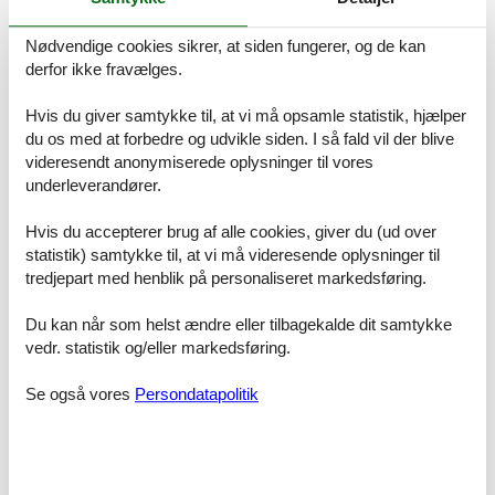
fungerer som både opholds- og soveområde, og er udstyret med et
køkken af høj kvalitet. Der er også et moderne badeværelse med
Nødvendige cookies sikrer, at siden fungerer, og de kan
bruseniche og en rummelig balkon med loungemøbler. Køkkenet er
derfor ikke fravælges.
fuldt udstyret med ovn, induktionskogeplade, mikrobølgeovn,
opvaskemaskine og køleskab/fryser. Lejligheden tilbyder al komfort
og inviterer dig til at slappe af og koble fra. Selvfølgelig er dine
Hvis du giver samtykke til, at vi må opsamle statistik, hjælper
firbenede venner velkomne! Linnedpakker kan bookes som
du os med at forbedre og udvikle siden. I så fald vil der blive
ekstraudstyr. Mod et mindre gebyr kan gæsterne benytte wellness-
videresendt anonymiserede oplysninger til vores
området med swimmingpool og sauna i nabobygningen.
underleverandører.
Faciliteter
Hvis du accepterer brug af alle cookies, giver du (ud over
statistik) samtykke til, at vi må videresende oplysninger til
Afstand
tredjepart med henblik på personaliseret markedsføring.
Banegård
700 m
Busstop
200 m
Du kan når som helst ændre eller tilbagekalde dit samtykke
Centrum
500 m
Diverse
300 m
vedr. statistik og/eller markedsføring.
Doktor
400 m
Lufthavn
70 km
Se også vores
Persondatapolitik
Restauranter
300 m
Shopping
300 m
Andre
Hårtørrer