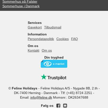
Sommerhus på Falster
Sommerhuse i Danmark
Services
Gavekort
Tilbudsmail
Information
Persondatapolitik
Cookies
FAQ
Om os
Kontakt
Om os
Din tryghed
©
Feline Holidays
-
Feline Holidays A/S
-
Nygade 8B, 2.th -
DK-7400
Herning
-
Danmark -
Tlf:
(+45) 8724 2251
-
Email:
info@feline.dk
Momsnr.: DK26347688
Følg os