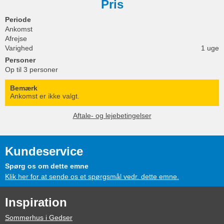
Pris
Periode
Ankomst
Afrejse
Varighed
1 uge
Personer
Op til 3 personer
Bemærk
Ankomst er ikke valgt.
Aftale- og lejebetingelser
Kundeservice
Spørg os om dette emne
Klik her for at sende os et spørgsmål vedr. dette emne.
Inspiration
Sommerhus i Gedser