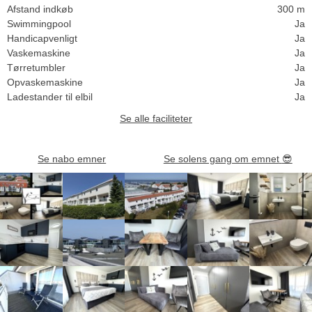
Afstand indkøb
300 m
Swimmingpool
Ja
Handicapvenligt
Ja
Vaskemaskine
Ja
Tørretumbler
Ja
Opvaskemaskine
Ja
Ladestander til elbil
Ja
Se alle faciliteter
Se nabo emner
Se solens gang om emnet
😎