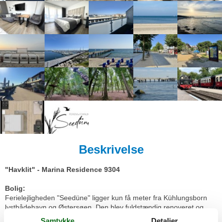
Beskrivelse
"Havklit" - Marina Residence 9304
Bolig:
Ferielejligheden "Seedüne" ligger kun få meter fra Kühlungsborn
lystbådehavn og Østersøen. Den blev fuldstændig renoveret og
nyindrettet i 2026. Lejligheden har et rummeligt værelse, der
Samtykke
Detaljer