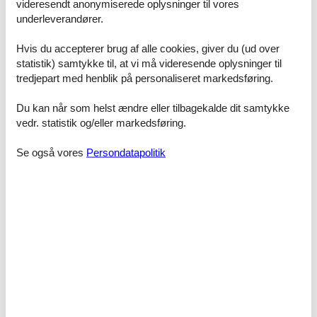
videresendt anonymiserede oplysninger til vores
Doktor
800 m
underleverandører.
Færgehavn
31,6 km
Lufthavn
68,6 km
Hvis du accepterer brug af alle cookies, giver du (ud over
Restauranter
200 m
Shopping
200 m
statistik) samtykke til, at vi må videresende oplysninger til
tredjepart med henblik på personaliseret markedsføring.
Andre
Hårtørrer
Du kan når som helst ændre eller tilbagekalde dit samtykke
Byggestatus
vedr. statistik og/eller markedsføring.
Top placering
Se også vores
Persondatapolitik
Børn
Højstol
Generel Information
Boligareal
50 m²
Handicap - Mål
Frihøjde under håndvasken >= 70 cm
Køkkenudstyr
Elkedel
Food processor
Fryser
Kaffemaskine