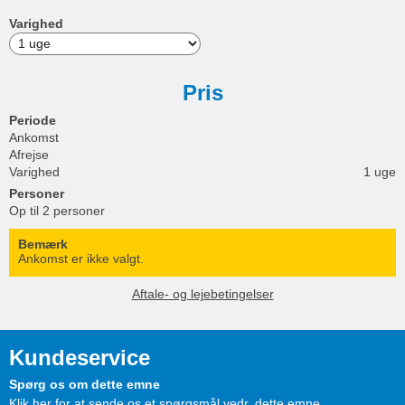
Varighed
Pris
Periode
Ankomst
Afrejse
Varighed
1 uge
Personer
Op til 2 personer
Bemærk
Ankomst er ikke valgt.
Aftale- og lejebetingelser
Kundeservice
Spørg os om dette emne
Klik her for at sende os et spørgsmål vedr. dette emne.