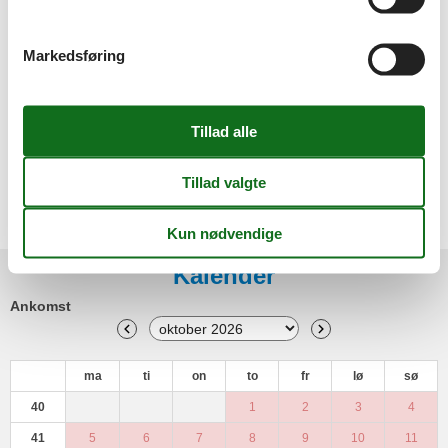
Garderobehylde
Komfur
Lænestol
Markedsføring
Makeup-spejl
Radio
Sengetøj
Sofa
Sol paraply
Spejl
Spisebord
TV
Viskestykker
Kalender
Ankomst
ma
ti
on
to
fr
lø
sø
40
1
2
3
4
41
5
6
7
8
9
10
11