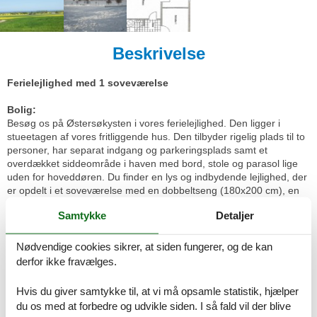
Beskrivelse
Ferielejlighed med 1 soveværelse
Bolig:
Besøg os på Østersøkysten i vores ferielejlighed. Den ligger i
stueetagen af vores fritliggende hus. Den tilbyder rigelig plads til to
personer, har separat indgang og parkeringsplads samt et
overdækket siddeområde i haven med bord, stole og parasol lige
uden for hoveddøren. Du finder en lys og indbydende lejlighed, der
er opdelt i et soveværelse med en dobbeltseng (180x200 cm), en
stue, et køkken, et brusebad og en lille gang (entré).
Samtykke
Detaljer
Faciliteter
Nødvendige cookies sikrer, at siden fungerer, og de kan
Afstand
derfor ikke fravælges.
Banegård
800 m
Busstop
800 m
Hvis du giver samtykke til, at vi må opsamle statistik, hjælper
Centrum
800 m
du os med at forbedre og udvikle siden. I så fald vil der blive
Diverse
500 m