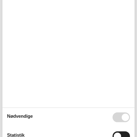
Kogeplade
Komfur
Krydderier
Køleskab
Mikroovn
Opvaskemaskine
Ovn
Toaster
Parkfaciliteter
Internetadgang
Rundt om huset
Have
Havemøbler
Haveskur
Sanitet / Vask
Bruser
Håndvask
Type
Nødvendige
Feriebolig
Værelsesudstyr
Garderobe
Statistik