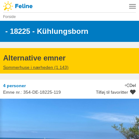
Forside
 - 18225
 - Kühlungsborn
Alternative emner
Sommerhuse i nærheden (1.143)
Del
4 personer
Emne nr.:
354-DE-18225-119
Tilføj til favoritter