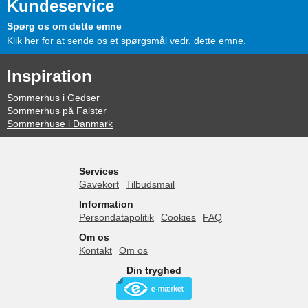
Kundeservice
Spørg os om dette emne
Klik her for at sende os et spørgsmål vedr. dette emne.
Inspiration
Sommerhus i Gedser
Sommerhus på Falster
Sommerhuse i Danmark
Services
Gavekort
Tilbudsmail
Information
Persondatapolitik
Cookies
FAQ
Om os
Kontakt
Om os
Din tryghed