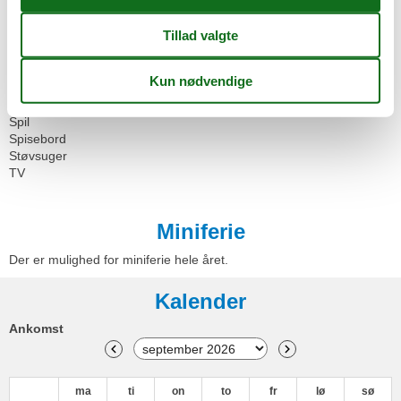
Garderobe
Garderobehylde
Makeup-spejl
Sikkerheds boks
Sofa
Sol paraply
Spejl
Spil
Spisebord
Støvsuger
TV
Miniferie
Der er mulighed for miniferie hele året.
Kalender
Ankomst
ma
ti
on
to
fr
lø
sø