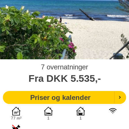
7 overnatninger
Fra
DKK
5.535,-
Priser og kalender
77 m²
1
1