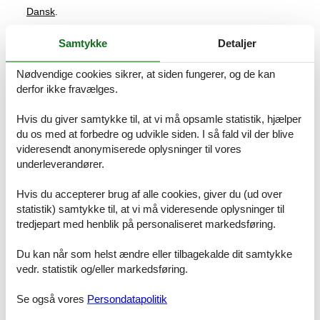
Dansk
.
2-room apartment "Dünengarten"
Samtykke
Detaljer
House:
Nødvendige cookies sikrer, at siden fungerer, og de kan
The apartment is suitable for 2 to 4 people. Located on the ground
floor, it features two terraces. It is modernly furnished and includes
derfor ikke fravælges.
a spacious hallway, a comfortable living room, a fully equipped
kitchen with a dining area, a bathroom with a shower, and a
Hvis du giver samtykke til, at vi må opsamle statistik, hjælper
bedroom. The living room has a comfortable sofa bed (150x225cm)
du os med at forbedre og udvikle siden. I så fald vil der blive
that can comfortably sleep two people. The kitchen with dining area
videresendt anonymiserede oplysninger til vores
is equipped with a dishwasher, oven, refrigerator with freezer
underleverandører.
compartment, four-burner ceramic cooktop, coffee maker, toaster,
kettle, and microwave. The bedroom features a comfortable box-
Hvis du accepterer brug af alle cookies, giver du (ud over
spring bed (180x200cm) with blackout curtains. This is a non-
statistik) samtykke til, at vi må videresende oplysninger til
smoking apartment with parking available on-site and free Wi-Fi.
tredjepart med henblik på personaliseret markedsføring.
Licens nr.: 237
Du kan når som helst ændre eller tilbagekalde dit samtykke
vedr. statistik og/eller markedsføring.
Faciliteter
Afstand
Se også vores
Persondatapolitik
Banegård
1,7 km