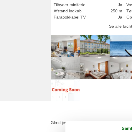
Tilbyder miniferie
Ja
Va
Afstand indkøb
250 m
Tø
Parabol/kabel TV
Ja
Op
Se alle facili
Glæd jer til et afslappende ophold i denne i
Samt