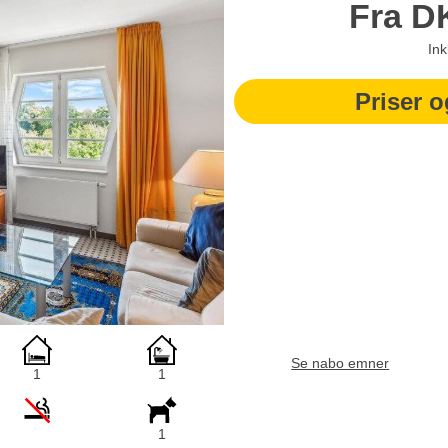
Fra
D
Ink
Priser o
Se nabo emner
1
1
1