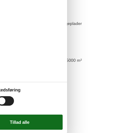
 hus
 havet
n
ur
4 kogeplader
askine
t har v/k vand
ab
emaskine
ørs
 grund
5000 m²
p-plads på grunden
rund
edsføring