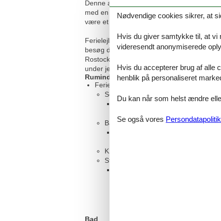
Denne attraktive ferielejlighed venter på jer
med en forfriskende pause fra hverdagen og 
Nødvendige cookies sikrer, at si
være et paradis af velvære, hvor I kan nyde 
Hvis du giver samtykke til, at vi
Ferielejligheden ligger direkte ved siden a
videresendt anonymiserede oplys
besøg de mange restauranter og butikker el
Rostock og Wismar, og vend tilbage med et v
Hvis du accepterer brug af alle c
under jeres ophold, er en tur med Molli, d
Rumindretning
henblik på personaliseret marke
Feriebolig
Soveværelse, 15 m², 2 personer
Du kan når som helst ændre eller
Dobbeltseng
Se også vores
Persondatapolitik
Badeværelse, 15 m²
WC. Varmt og koldt vand, Bruser 
Køkken, 15 m²
Stue, 20 m², 1 person
Enkelt madras
Bad