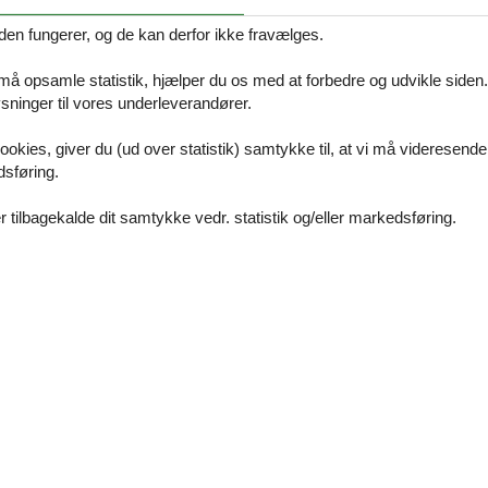
 i et sofistikeret rækkehus ved Kühlungsborns skov. Uanset om I er et par e
nyde komforten i denne hyggelige lejlighed. Udstyret med alt hvad I beh
den fungerer, og de kan derfor ikke fravælges.
et afslappende bad eller hygge jer i sofaerne foran fjernsynet.
 må opsamle statistik, hjælper du os med at forbedre og udvikle siden. I
f ??skoven, som er perfekt til gåture, og promenaden er let tilgængelig 
ninger til vores underleverandører.
ler slap af med en daglig slentretur gennem skoven. Planlæg dagsture
æld af indtryk og oplevelser. Glem ikke den kejserlige badeby Heiligen
ookies, giver du (ud over statistik) samtykke til, at vi må videresende
en populære smalsporede jernbane ved kysten.
dsføring.
 tilbagekalde dit samtykke vedr. statistik og/eller markedsføring.
og badekar
Faciliteter
I nærheden
Koncep