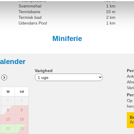
Petanquebane
750 m
Svømmehal
1 km
Tennisbane
10 m
Termisk bad
2 km
Udendørs Pool
1 km
Miniferie
alender
Varighed
Per
Ank
Afr
Var
lø
sø
Per
Op 
1
2
her
8
9
B
15
16
An
22
23