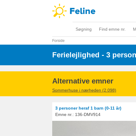
Søgning
Find emne nr.
M
Forside
Ferielejlighed - 3 perso
Alternative emner
Sommerhuse i nærheden (2.098)
3 personer
heraf 1 barn (0-11 år)
Emne nr.:
136-DMV914