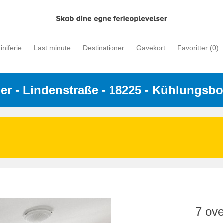
iniferie
Last minute
Destinationer
Gavekort
Favoritter (
0
)
ner
 - 
Lindenstraße
 - 18225
 - Kühlungsbo
7 ove