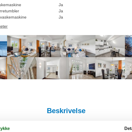
skemaskine
Ja
rretumbler
Ja
vaskemaskine
Ja
teter
Beskrivelse
ndbydende ferielejlighed.
ykke
Det