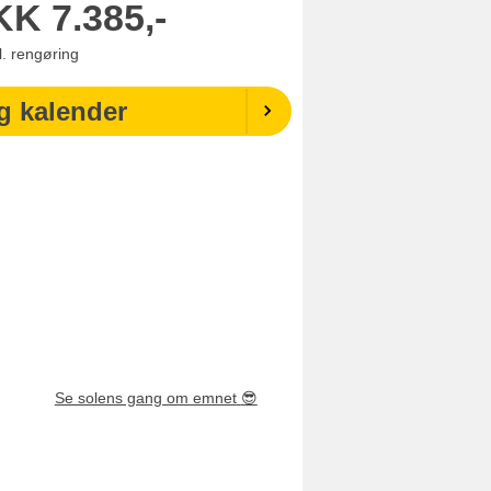
KK
7.385,-
l. rengøring
g kalender
Se solens gang om emnet
😎