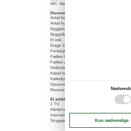
WC. Varmt og koldt vand
Diverse
Antal babysenge
Antal husdyr
Byggemateriale: Sten
Byggeår
El inkl.
Etage 3. sal
Ferielejlighed
Fælles tørretumbler
Fælles vaskemaskine
Helårsisoleret
Kabel tv, tyske kanaler
Kæledyr Ja
Opvarmning, Gas
Nødvendi
Renoveret
El artikler
1 TV
Hårtørrer
Internet (trådløst)
Strygejern