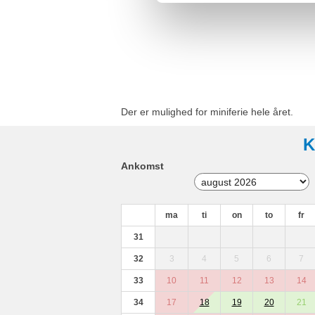
Der er mulighed for miniferie hele året.
K
Ankomst
ma
ti
on
to
fr
31
32
3
4
5
6
7
33
10
11
12
13
14
34
17
18
19
20
21