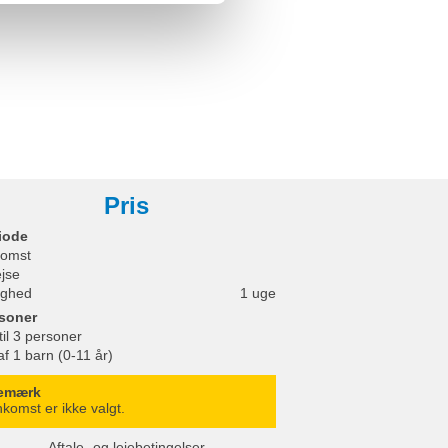
Pris
iode
omst
ejse
ighed
1 uge
soner
til 3 personer
af 1 barn (0-11 år)
emærk
komst er ikke valgt.
Aftale- og lejebetingelser