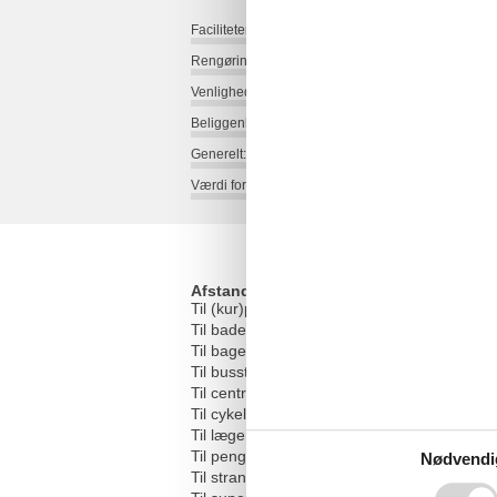
Faciliteter:
Rengøring:
Venlighed:
Beliggenhed:
Generelt:
Værdi for pengene:
Afstande
Til (kur)parken/skoven
Til badepladsen/vandmassen
Til bageren
Til busstoppestedet
Til centrum
Til cykelstien
Til lægen
Til pengeautomaten/banken
Nødvendi
Til stranden