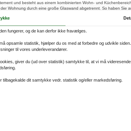
tement und besteht aus einem kombinierten Wohn- und Küchenbereich 
 der Wohnung durch eine große Glaswand abgetrennt. So haben Sie au
ykke
Det
 ein Zustellbett. Zwei weitere Personen können auf der Schlafcouch nä
den fungerer, og de kan derfor ikke fravælges.
tement und besteht aus einem kombinierten Wohn- und Küchenbereich
 der Wohnung durch eine große Glaswand abgetrennt. So haben Sie au
 må opsamle statistik, hjælper du os med at forbedre og udvikle siden. I
ninger til vores underleverandører.
Familien mit bis zu 3 Personen zu mieten bzw. für Menschen, die kein
ookies, giver du (ud over statistik) samtykke til, at vi må videresende
dsføring.
 tilbagekalde dit samtykke vedr. statistik og/eller markedsføring.
Vores gæstean
Eksterne anmel
Ingen detaljerede ekster