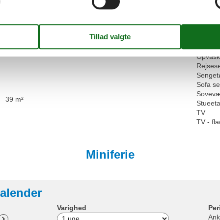
200 m
Kabel/S
Morgenmad muligt
10 m
Kombin
Køkken 
Kølesk
Mulighe
Opvarm
Opvask
Rejses
Senget
Sofa s
Sovevæ
39 m²
Stueet
TV
TV - f
Miniferie
alender
Varighed
Per
Ank