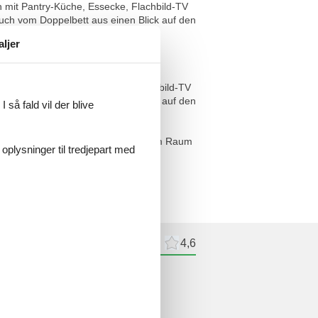
mit Pantry-Küche, Essecke, Flachbild-TV
ch vom Doppelbett aus einen Blick auf den
aljer
chtigen.
 mit Pantry-Küche, Essecke, Flachbild-TV
ch vom Doppelbett aus einen Blick auf den
 så fald vil der blive
 Problem damit haben, quasi in einem Raum
 oplysninger til tredjepart med
meldelser
Eksterne anmeldelser
4,6
delser
ne anmeldelser