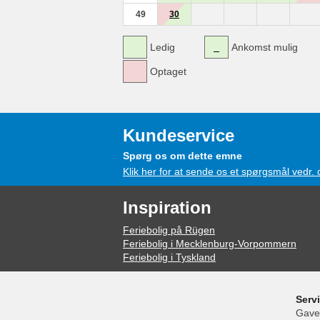
49
30
Ledig
Ankomst mulig
Optaget
Kundeservice
Spørg os om dette emne
Klik her for at sende os et spørgsmål vedr.
Inspiration
Feriebolig på Rügen
Feriebolig i Mecklenburg-Vorpommern
Feriebolig i Tyskland
Serv
Gave