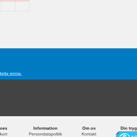
 dette emne.
ices
Information
Om os
Din try
kort
Persondatapolitik
Kontakt