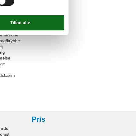
at
eret stue/soveværelse
(pantry/mini)
ab
d for fryser
et
emaskine
eng/krybbe
øj
eng
relse
age
ladskærm
Pris
iode
omst