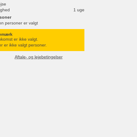
ejse
ighed
1 uge
soner
en personer er valgt
emærk
komst er ikke valgt.
r er ikke valgt personer.
Aftale- og lejebetingelser