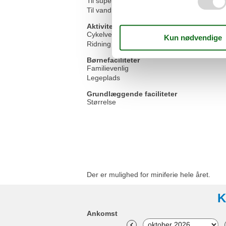
Til supermarkedet
Til vandrestien
Aktivitetsfaciliteter
Cykelvenlig
Ridning
Børnefaciliteter
Familievenlig
Legeplads
Grundlæggende faciliteter
Størrelse
Der er mulighed for miniferie hele året.
K
Ankomst