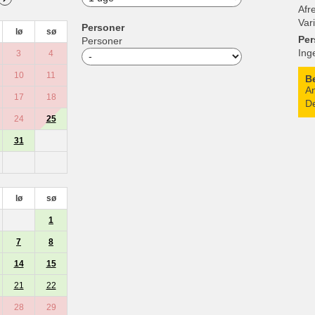
Afr
Var
Personer
lø
sø
Per
Personer
Ing
3
4
10
11
B
An
17
18
De
24
25
31
lø
sø
1
7
8
14
15
21
22
28
29