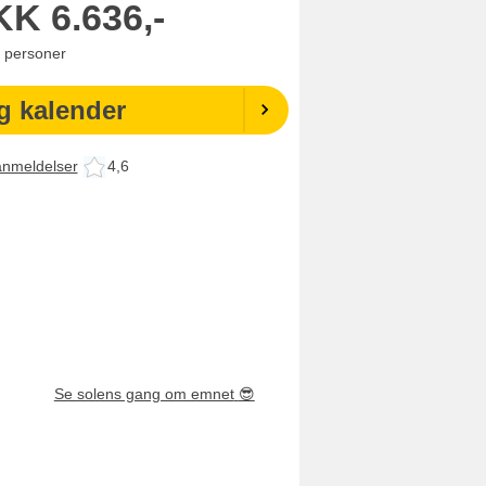
KK
6.636,-
personer
g kalender
anmeldelser
4,6
Se solens gang om emnet
😎