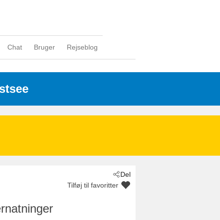
Chat
Bruger
Rejseblog
Ostsee
 - Hiddensee / Kloster
 - 18565
Del
Tilføj til favoritter
rnatninger