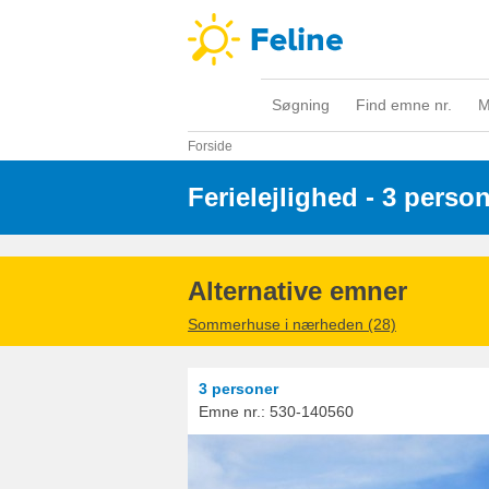
Søgning
Find emne nr.
M
Forside
Ferielejlighed - 3 perso
Alternative emner
Sommerhuse i nærheden (28)
3 personer
Emne nr.:
530-140560