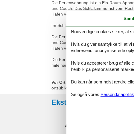
Die Ferienwohnung ist ein Ein-Raum-Appar
und Couch. Das Schlafzimmer ist vom Rest
Hafen von Kloster.
Samt
Im Schlafzimmer gibt es ein Doppelbett und
Nødvendige cookies sikrer, at si
Die Ferienwohnung ist ein Ein-Raum-Appar
und Couch. Das Schlafzimmer ist vom Rest
Hvis du giver samtykke til, at vi
Hafen von Kloster.
videresendt anonymiserede oplys
Die Ferienwohnung im Erdgeschoss ist für 
Hvis du accepterer brug af alle c
miteinander Urlaub zu machen.
henblik på personaliseret marke
Du kan når som helst ændre eller
Vor Ort
ortsübliche Kurtaxe
Se også vores
Persondatapolitik
Eksterne anmeldelser
4,6