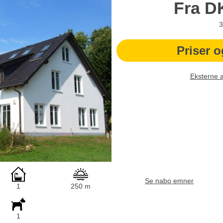
Fra
D
3
Priser o
Eksterne 
Se nabo emner
1
250 m
1