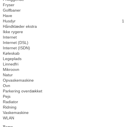
Fryser
Golfbaner
Have
Husdyr
1
Håndklæder ekstra
Ikke rygere
Internet
Internet (DSL)
Internet (ISDN)
Køleskab
Legeplads
Linnedfri
Mikroovn
Natur
Opvaskemaskine
Ovn
Parkering overdækket
Pejs
Radiator
Ridning
Vaskemaskine
WLAN