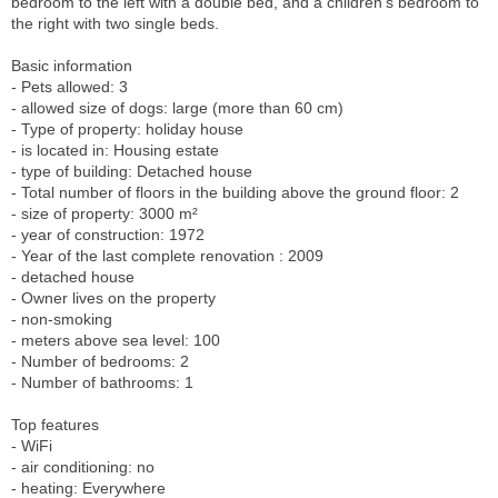
bedroom to the left with a double bed, and a children’s bedroom to
the right with two single beds.
Basic information
- Pets allowed: 3
- allowed size of dogs: large (more than 60 cm)
- Type of property: holiday house
- is located in: Housing estate
- type of building: Detached house
- Total number of floors in the building above the ground floor: 2
- size of property: 3000 m²
- year of construction: 1972
- Year of the last complete renovation : 2009
- detached house
- Owner lives on the property
- non-smoking
- meters above sea level: 100
- Number of bedrooms: 2
- Number of bathrooms: 1
Top features
- WiFi
- air conditioning: no
- heating: Everywhere