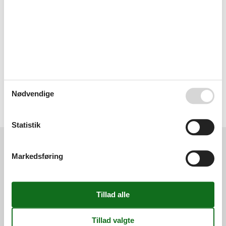
- water (sea, lake, etc.): 1 m
- sea: 1 m
- angling spot: 5 m
- golf course: 20,0 km
- riding facility: 7,0 km
Distinctive features
- Suitable for fishing
Nødvendige
Type of building: Detached house. size of property: 3000m². year of
construction: 1972. Owner lives on the property.
Statistik
Eksterne anmeldelser
Vores gæsteanmeldelser
Eksterne anmeldelser
Markedsføring
5,0
Generelt:
5,0