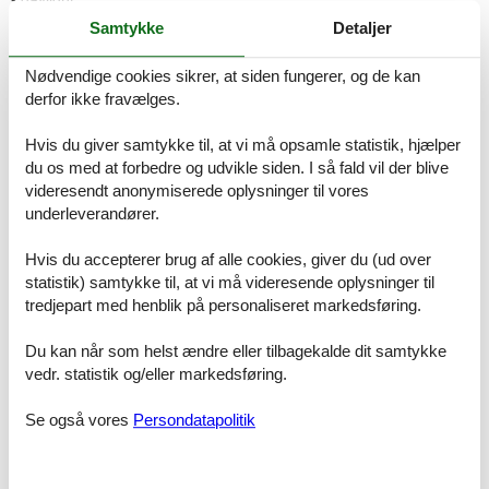
Samtykke
Detaljer
Cooking/Living
- coffee machine: coffee machine
Nødvendige cookies sikrer, at siden fungerer, og de kan
- fridge/freezer: freezing compartment, fridge
derfor ikke fravælges.
- stove: stove
- kitchen hood
Hvis du giver samtykke til, at vi må opsamle statistik, hjælper
- oven
- toaster
du os med at forbedre og udvikle siden. I så fald vil der blive
- microwave
videresendt anonymiserede oplysninger til vores
- electric kettle
underleverandører.
- dishwasher
- dishtowels
Hvis du accepterer brug af alle cookies, giver du (ud over
- size of kitchen: 6 m²
statistik) samtykke til, at vi må videresende oplysninger til
- number of dining tables: 1
tredjepart med henblik på personaliseret markedsføring.
- number of seats: 6
- number of living rooms: 1
Du kan når som helst ændre eller tilbagekalde dit samtykke
- fireplace
vedr. statistik og/eller markedsføring.
Entertainment
- TV: satellite TV
Se også vores
Persondatapolitik
- smart tv
- DVD player
- music system