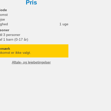
Pris
iode
omst
ejse
ighed
1 uge
soner
til 3 personer
af 1 barn (0-17 år)
emærk
komst er ikke valgt.
Aftale- og lejebetingelser