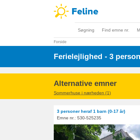
Søgning
Find emne nr.
M
Forside
Ferielejlighed - 3 perso
Alternative emner
Sommerhuse i nærheden (1)
3 personer
heraf 1 barn (0-17 år)
Emne nr.:
530-525235