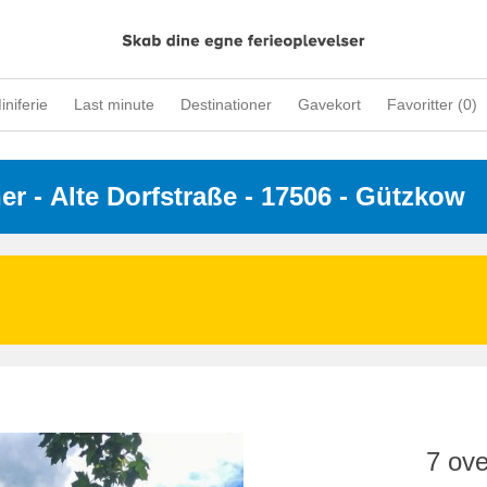
iniferie
Last minute
Destinationer
Gavekort
Favoritter (
0
)
ner
 - 
Alte Dorfstraße
 - 17506
 - Gützkow
7 ove