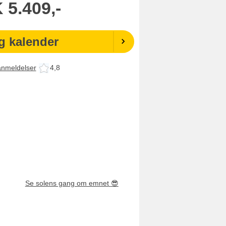
K
5.409,-
g kalender
anmeldelser
4,8
Se solens gang om emnet
😎