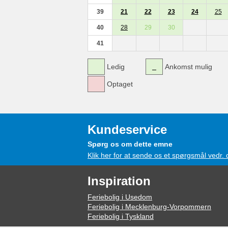
39
21
22
23
24
25
40
28
29
30
41
Ledig
Ankomst mulig
Optaget
Kundeservice
Spørg os om dette emne
Klik her for at sende os et spørgsmål vedr.
Inspiration
Feriebolig i Usedom
Feriebolig i Mecklenburg-Vorpommern
Feriebolig i Tyskland