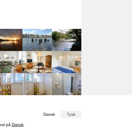
Dansk
Tysk
ekst på
Dansk
.