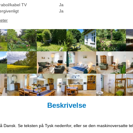
rabol/kabel TV
Ja
rgivenligt
Ja
teter
Beskrivelse
på Dansk. Se teksten på Tysk nedenfor, eller se den maskinoversatte t