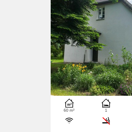
60 m²
1