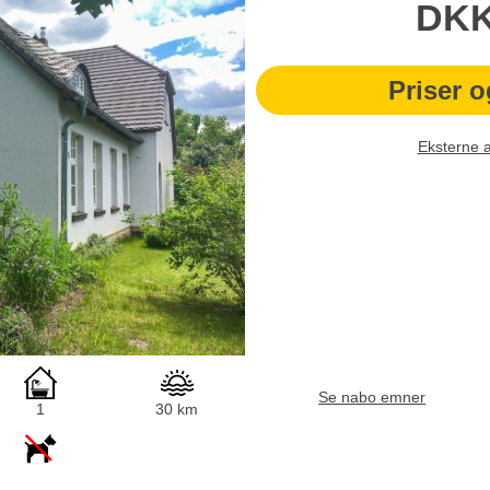
DK
Priser o
Eksterne 
Se nabo emner
1
30 km