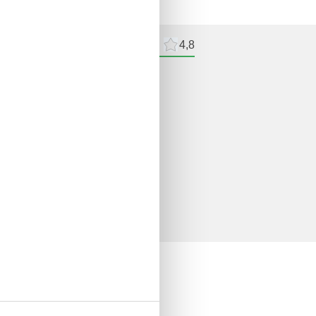
meldelser
Eksterne anmeldelser
4,8
delser
ne anmeldelser
faciliteter
et