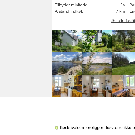
Tilbyder miniferie
Ja
Pa
Afstand indkøb
7 km
Ene
Se alle facili
Beskrivelsen foreligger desværre ikke 