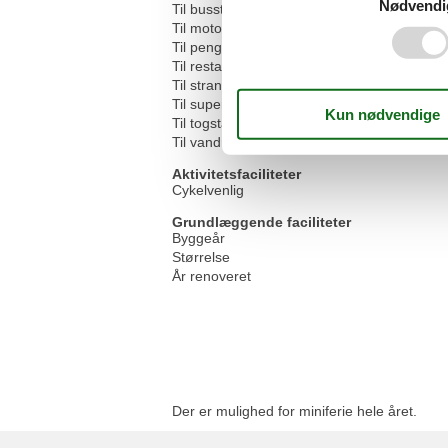
Nødvendi
Til busstoppestedet
Til motorvejen
Til pengeautomaten/banken
Til restauranten
Til stranden
Til supermarkedet
Til togstationen
Til vandrestien
Aktivitetsfaciliteter
Cykelvenlig
Grundlæggende faciliteter
Byggeår
Størrelse
År renoveret
Der er mulighed for miniferie hele året.