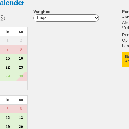
alender
Varighed
Per
Ank
Afr
Var
lø
sø
Per
Op 
1
2
her
8
9
B
15
16
An
22
23
29
30
lø
sø
5
6
12
13
19
20