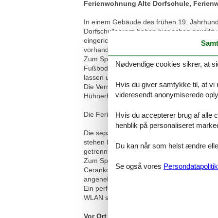
Ferienwohnung Alte Dorfschule, Ferie
In einem Gebäude des frühen 19. Jahrhunde
Dorfschullehrern haben hier schon gewirkt
eingerichtet, stehen Ihnen zur Verfügung.
Samt
vorhanden.
Zum Speisen und Verweilen ist die gemütli
Nødvendige cookies sikrer, at si
Fußbodenheizung ausgestattet. Zur Wohnung
lassen und den fröhlichen Vogelkonzerten 
Hvis du giver samtykke til, at vi
Die Vermieter sind sehr ortskundig, kenne
videresendt anonymiserede oplys
Hühnerhof.
Die Ferienwohnung wird nicht an Monteure 
Hvis du accepterer brug af alle c
henblik på personaliseret marke
Die separate Ferienwohnung befindet sich 
stehen Ihnen zur Verfügung. Im Wohnzimme
Du kan når som helst ændre eller
getrennte Matratzen) und kann gut verdunk
Zum Speisen und Verweilen ist die gemütlic
Se også vores
Persondatapolitik
Cerankochfeld, Kühlschrank mit Gefrierfac
angenehm sind die ebenerdige, frei begeh
Ein perfekter Rückzugsort, um die Seele b
WLAN steht den Gästen kostenfrei zur Verf
Vor Ort