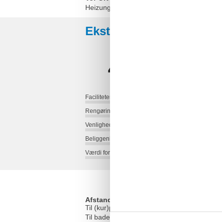
Heizung nach Verbrauch
Eksterne anmeldelser
4,8
Faciliteter:
Rengøring:
Venlighed:
Beliggenhed:
Værdi for pengene:
Afstande
Til (kur)parken/skoven
Til badepladsen/vandmassen