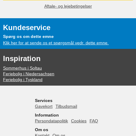
Aftale- og lejebetingelser
Kundeservice
Spørg os om dette emne
Klik her for at sende os et spørgsmål vedr. dette emne.
Inspiration
Sommerhus i Soltau
Feriebolig i Niedersachsen
Feriebolig i Tyskland
Services
Gavekort
Tilbudsmail
Information
Persondatapolitik
Cookies
FAQ
Om os
Kontakt
Om os