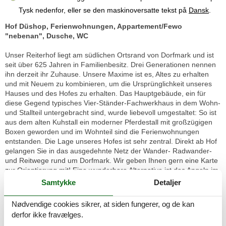
Tysk nedenfor, eller se den maskinoversatte tekst på
Dansk
.
Hof Düshop, Ferienwohnungen, Appartement/Fewo
"nebenan", Dusche, WC
Unser Reiterhof liegt am südlichen Ortsrand von Dorfmark und ist
seit über 625 Jahren in Familienbesitz. Drei Generationen nennen
ihn derzeit ihr Zuhause. Unsere Maxime ist es, Altes zu erhalten
und mit Neuem zu kombinieren, um die Ursprünglichkeit unseres
Hauses und des Hofes zu erhalten. Das Hauptgebäude, ein für
diese Gegend typisches Vier-Ständer-Fachwerkhaus in dem Wohn-
und Stallteil untergebracht sind, wurde liebevoll umgestaltet: So ist
aus dem alten Kuhstall ein moderner Pferdestall mit großzügigen
Boxen geworden und im Wohnteil sind die Ferienwohnungen
entstanden. Die Lage unseres Hofes ist sehr zentral. Direkt ab Hof
gelangen Sie in das ausgedehnte Netz der Wander- Radwander-
und Reitwege rund um Dorfmark. Wir geben Ihnen gern eine Karte
zur Orientierung mit! Eine wunderbare Alternative ist das Angeln im
hofeigenen Gewässer (die notwendige Ausrüstung können wir
Samtykke
Detaljer
leider nicht stellen). Durch eine gute Anbindung an das
Verkehrswegenetz ist man in kurzer Zeit in den Metropolen des
Nødvendige cookies sikrer, at siden fungerer, og de kan
Nordens: Hamburg, Bremen und Hannover. Die zahlreichen
derfor ikke fravælges.
Freizeitparks und Ausflugsziele unserer Region sind zeitnah zu