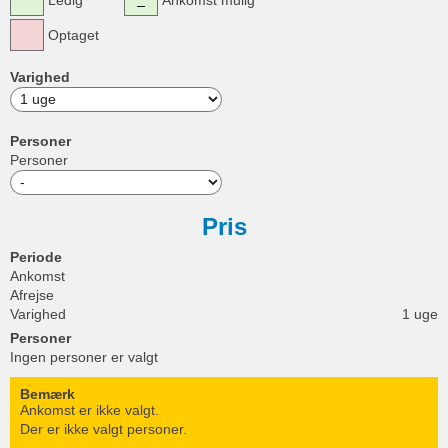
Ledig
Ankomst mulig
Optaget
Varighed
Personer
Personer
Pris
Periode
Ankomst
Afrejse
Varighed
1 uge
Personer
Ingen personer er valgt
Bemærk
Ankomst er ikke valgt.
Der er ikke valgt personer.