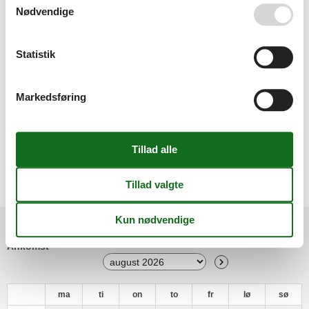
Ovn
Nødvendige
På jorden
Rejseseng/krybbe
Sengetøj
Statistik
Separat køkken
Sofa seng
Soveværelse
Markedsføring
Toaster
TV
Vandvarmer
Miniferie
Der er mulighed for miniferie hele året.
Kalender
Ankomst
ma
ti
on
to
fr
lø
sø