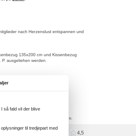
nmitglieder nach Herzenslust entspannen und
Deckenbezug 135x200 cm und Kissenbezug
. P. ausgeliehen werden.
e, Senseo
aljer
 så fald vil der blive
wäsche (Deckenbezug 135x200 cm und
hr von 10€ p. P. ausgeliehen werden.
 oplysninger til tredjepart med
meldelser
Eksterne anmeldelser
4,5