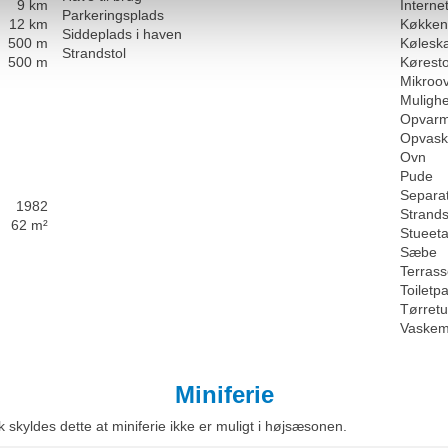
9 km
Internet
Parkeringsplads
12 km
Køkken
Siddeplads i haven
500 m
Kølesk
Strandstol
500 m
Køresto
Mikroo
Mulighe
Opvarm
Opvask
Ovn
Pude
Separa
1982
Strands
62 m²
Stueet
Sæbe
Terras
Toiletpa
Tørret
Vaskem
Miniferie
sk skyldes dette at miniferie ikke er muligt i højsæsonen.