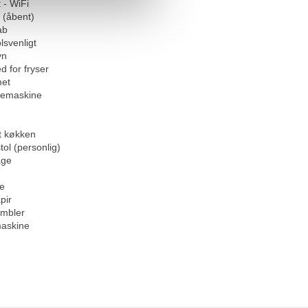
 - WiFi
 (åbent)
ab
lsvenligt
vn
d for fryser
et
emaskine
t køkken
tol (personlig)
age
se
pir
umbler
askine