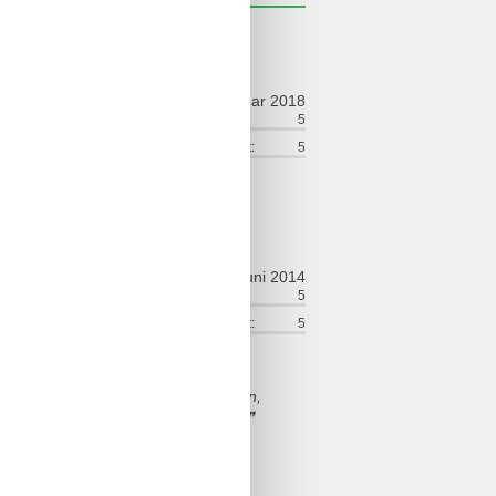
ldelser
februar 2018
ort:
4
Venlighed:
5
lse:
5
Service på stedet:
5
juni 2014
ort:
5
Venlighed:
5
lse:
5
Service på stedet:
5
n Lage für eine Familie mit Kindern,
se und Spielplatz, ruhige Umgebung
st, es ist sehr schön und erholsam