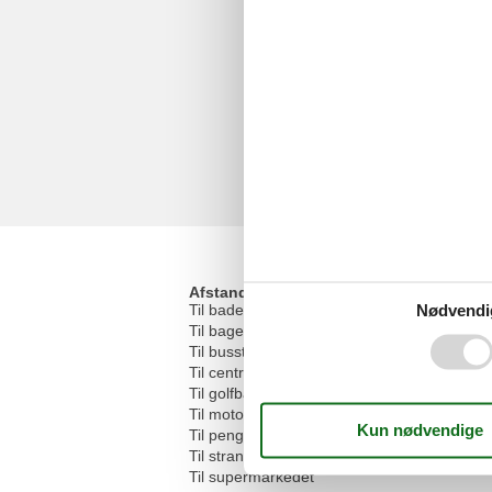
Afstande
Nødvendi
Til badepladsen/vandmassen
Til bageren
Til busstoppestedet
Til centrum
Til golfbanen
Til motorvejen
Til pengeautomaten/banken
Til stranden
Til supermarkedet