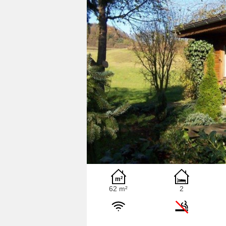
62 m²
2