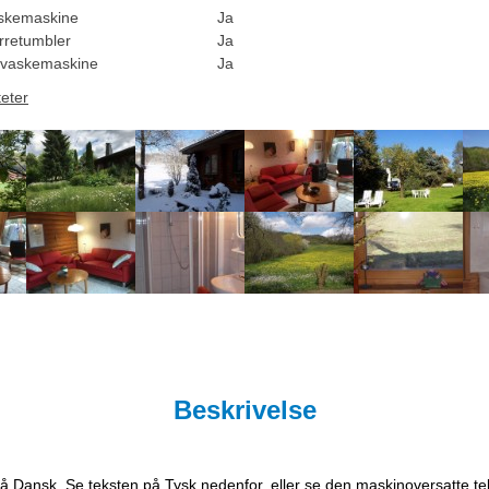
skemaskine
Ja
rretumbler
Ja
vaskemaskine
Ja
teter
Beskrivelse
på Dansk. Se teksten på Tysk nedenfor, eller se den maskinoversatte t