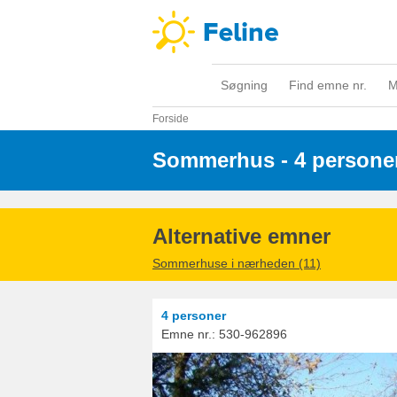
Søgning
Find emne nr.
M
Forside
Sommerhus - 4 persone
Alternative emner
Sommerhuse i nærheden (11)
4 personer
Emne nr.:
530-962896