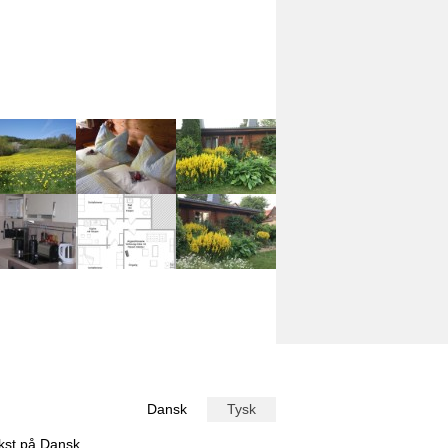
Dansk
Tysk
ekst på
Dansk
.