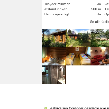
Tilbyder miniferie
Ja
Va
Afstand indkøb
500 m
Tø
Handicapvenligt
Ja
Op
Se alle facili
Beskrivelsen foreligger desværre ikke 