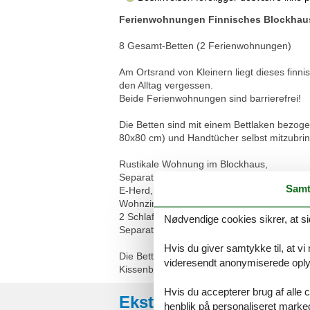
Ferienwohnungen Finnisches Blockhau
8 Gesamt-Betten (2 Ferienwohnungen)
Am Ortsrand von Kleinern liegt dieses finn
den Alltag vergessen.
Beide Ferienwohnungen sind barrierefrei!
Die Betten sind mit einem Bettlaken bezo
80x80 cm) und Handtücher selbst mitzubrin
Rustikale Wohnung im Blockhaus,
Separate Küche mit Essplatz und Mikrowel
Samt
E-Herd, 4 Platten, Backofen,
Wohnzimmer mit Kaminofen , TV,Terrasse m
2 Schlafzimmer , 1 Doppelbett, 2. Zimmer m
Nødvendige cookies sikrer, at si
Separate Dusche mit WC vom Vorflur bege
Hvis du giver samtykke til, at vi
Die Betten sind mit einem frischen Bettla
videresendt anonymiserede oplys
Kissenbezug 80x80 cm) und Handtücher selb
Hvis du accepterer brug af alle c
Eksterne anmeldelser
henblik på personaliseret marke