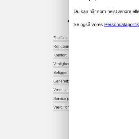
4,5
Du kan når som helst ændre eller
Se også vores
Persondatapolitik
Faciliteter:
Rengøring:
Komfort:
Venlighed:
Beliggenhed:
Generelt:
Værelse:
Service på stedet:
Værdi for pengene: