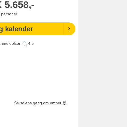
K
5.658,-
personer
g kalender
anmeldelser
4,5
Se solens gang om emnet
😎