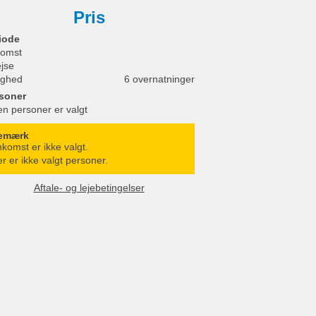
Pris
iode
omst
ejse
ighed
6 overnatninger
soner
en personer er valgt
emærk
komst er ikke valgt.
r er ikke valgt personer.
Aftale- og lejebetingelser