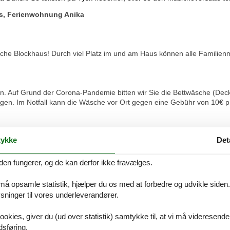
s, Ferienwohnung Anika
ische Blockhaus! Durch viel Platz im und am Haus können alle Familie
gen. Auf Grund der Corona-Pandemie bitten wir Sie die Bettwäsche (
gen. Im Notfall kann die Wäsche vor Ort gegen eine Gebühr von 10€ p
le; Spülmaschine, Toaster,Handrührgerät,Wasserkocher.Kaffeemaschin
ykke
Det
it Sitzmöbel und Strandkorb, Liegewiese
it 2 Einzelbetten
den fungerer, og de kan derfor ikke fravælges.
hbar
 må opsamle statistik, hjælper du os med at forbedre og udvikle siden. I
ken bezogen. Auf Grund der Corona-Pandemie bitten wir Sie die Bett
ninger til vores underleverandører.
st mitzubringen. Im Notfall kann die Wäsche vor Ort gegen eine Gebü
ookies, giver du (ud over statistik) samtykke til, at vi må videresende
Vores gæstean
dsføring.