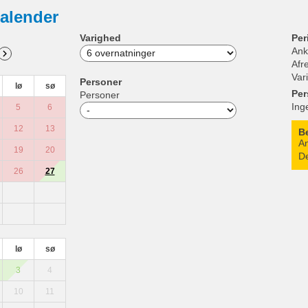
alender
Varighed
Per
Ank
Afr
Var
Personer
lø
sø
Per
Personer
Ing
5
6
12
13
B
An
19
20
De
26
27
lø
sø
3
4
10
11