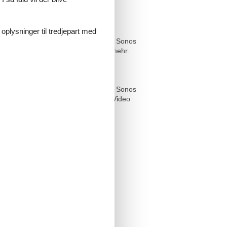
süber Cochem und die wunderschöne
 oplysninger til tredjepart med
i tollen Filmen in Ihrem privaten
GIMI Horizon Pro 4K LED Beamer mit Sonos
, Netflix, Prime Video und vieles mehr.
süber Cochem und die wunderschöne
i tollen Filmen in Ihrem privaten
GIMI Horizon Pro 4K LED Beamer mit Sonos
 gibt es Waipu TV, Netflix, Prime Video