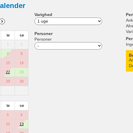
alender
Varighed
Per
Ank
Afr
Var
Personer
lø
sø
Per
Personer
Ing
1
2
8
9
B
An
15
16
De
22
23
29
30
lø
sø
5
6
12
13