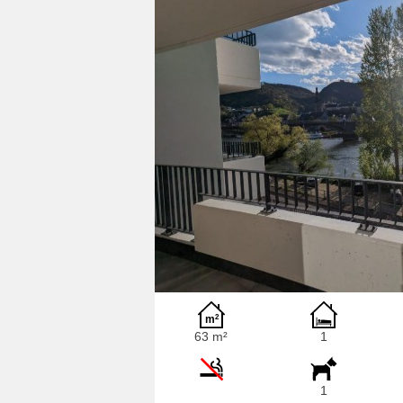
63 m²
1
1