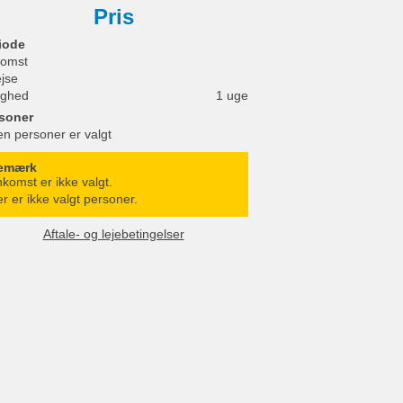
Pris
iode
omst
ejse
ighed
1 uge
soner
en personer er valgt
emærk
komst er ikke valgt.
r er ikke valgt personer.
Aftale- og lejebetingelser