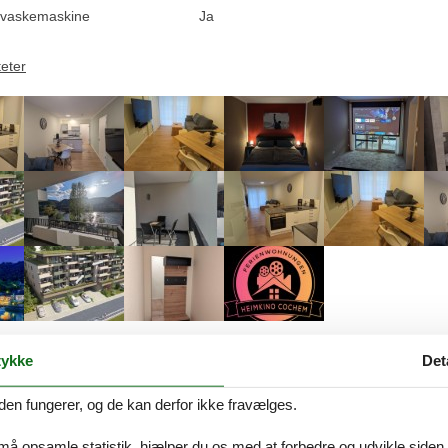
vaskemaskine
Ja
teter
Beskrivelse
ykke
Det
den fungerer, og de kan derfor ikke fravælges.
på Dansk. Se teksten på Tysk nedenfor, eller se den maskinoversatte t
 må opsamle statistik, hjælper du os med at forbedre og udvikle siden. I