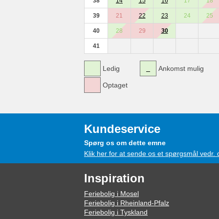
38
14
15
16
17
18
39
21
22
23
24
25
40
28
29
30
41
Ledig
Ankomst mulig
Optaget
Kundeservice
Spørg os om dette emne
Klik her for at sende os et spørgsmål vedr.
Inspiration
Feriebolig i Mosel
Feriebolig i Rheinland-Pfalz
Feriebolig i Tyskland