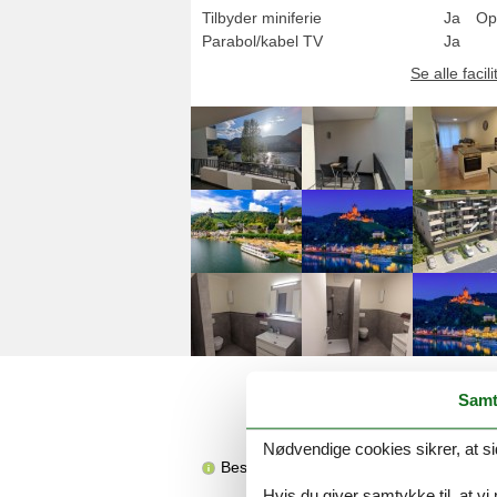
Tilbyder miniferie
Ja
Op
Parabol/kabel TV
Ja
Se alle facili
Samt
Nødvendige cookies sikrer, at si
Beskrivelsen foreligger desværre ikke 
Hvis du giver samtykke til, at vi