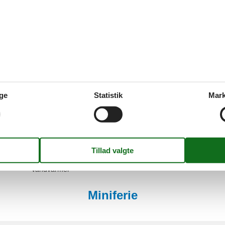
Ikke-rygere
Internet - WiFi
Kabel/Sat
Kaffemaskine
Køleskab
Mikroovn
Mulighed for fryser
Opvaskemaskine
Ovn
Røgalarm
ge
Statistik
Mark
Sengetøj
Separat køkken
Soveværelse
Sæbe
Terrasse
Toiletpapir
TV
Vandvarmer
Miniferie