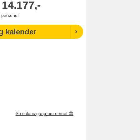
14.177,-
personer
g kalender
Se solens gang om emnet
😎