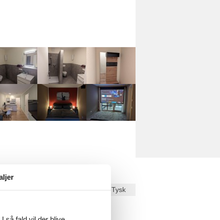
aljer
Dansk
Tysk
ekst på
Dansk
.
 så fald vil der blive