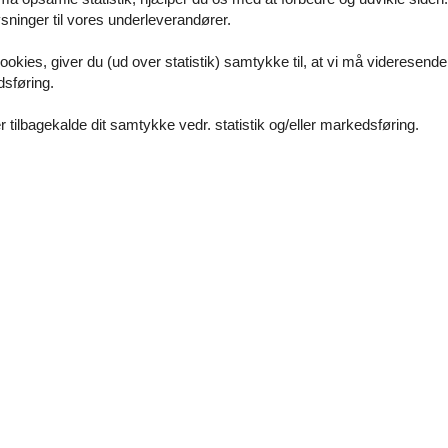
inema 1
ninger til vores underleverandører.
chsten Wert auf Komfort, Sauberkeit und Service. Entdecken Sie tag
ookies, giver du (ud over statistik) samtykke til, at vi må videresende
bends auf dem Balkon mit Blick auf die schön beleuchtete Stadt oder be
ung beindruckt durch das eingebaute Entertainment, Schlafzimmer X
dsføring.
g 65 Zoll mit Teufel Cinebar Lux. Auf Allen Geräten gibt es Waipu TV
 tilbagekalde dit samtykke vedr. statistik og/eller markedsføring.
chsten Wert auf Komfort, Sauberkeit und Service. Entdecken Sie tag
bends auf dem Balkon mit Blick auf die schön beleuchtete Stadt oder be
ung beindruckt durch das eingebaute Entertainment, Schlafzimmer X
ng 65 Zoll mit einer Sonos Beam Gen. 2 Soundbar. Auf Allen Geräten
Faciliteter
Servicefaciliteter
63 m²
Bad / WC
Balkon
Brandslukker
Bruser
Dyr velkomne
Husdyr tilladt eller efter anmodning
Håndklæder
Hårtørrer