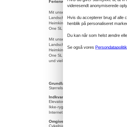
Ferienwohnungen Heimkino Cochem, C
videresendt anonymiserede oplys
Mit unseren Ferienwohnungen legen wir hö
Hvis du accepterer brug af alle c
Landschaft des Moseltals. Entspannen Sie a
Heimkino. Das Heimkino in der Ferienwohn
henblik på personaliseret marke
One SL Arc 5.0 Admos. Im Wohnzimmer Samsun
Du kan når som helst ændre eller
Mit unseren Ferienwohnungen legen wir hö
Landschaft des Moseltals. Entspannen Sie a
Se også vores
Persondatapolitik
Heimkino. Das Heimkino in der Ferienwohn
One SL Arc 5.0 Admos. Im Wohnzimmer Samsu
und vieles mehr.
Grundlæggende faciliteter
Størrelse
Indkvartering Faciliteter
Elevator/elevator
Ikke-ryger hus
Internet i det offentlige område
Omgivende faciliteter
Cykelrum