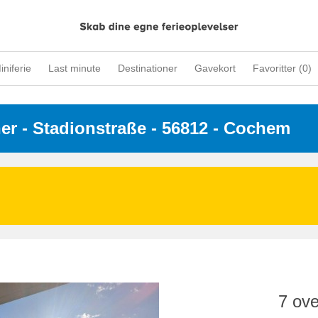
iniferie
Last minute
Destinationer
Gavekort
Favoritter (
0
)
ner
 - 
Stadionstraße
 - 56812
 - Cochem
7 ove