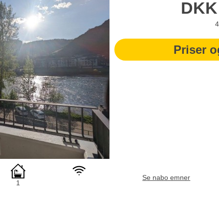
DKK
4
Priser o
Se nabo emner
1