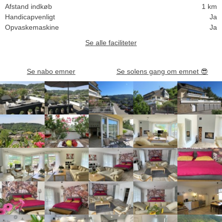
Afstand indkøb
1 km
Handicapvenligt
Ja
Opvaskemaskine
Ja
Se alle faciliteter
Se nabo emner
Se solens gang om emnet
😎