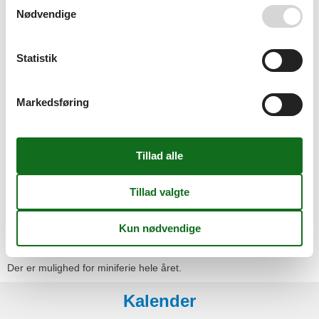
Type
Nødvendige
Feriebolig
Værelsesudstyr
Brandalarm
Statistik
CD afspiller
Lænestol
Pejs
Markedsføring
Radio
Sengetøj
Sofa
Sol paraply
Spejl
Støvsuger
TV
Viskestykker
Miniferie
Der er mulighed for miniferie hele året.
Kalender