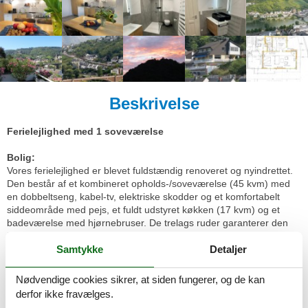
Beskrivelse
Ferielejlighed med 1 soveværelse
Bolig:
Vores ferielejlighed er blevet fuldstændig renoveret og nyindrettet.
Den består af et kombineret opholds-/soveværelse (45 kvm) med
en dobbeltseng, kabel-tv, elektriske skodder og et komfortabelt
siddeområde med pejs, et fuldt udstyret køkken (17 kvm) og et
badeværelse med hjørnebruser. De trelags ruder garanterer den
fred og ro, du fortjener på din ferie. Den store udendørs terrasse
Samtykke
Detaljer
med siddepladser og liggestole tilbyder en storslået
panoramaudsigt over byen, Mosel-floden og Reichsburg Slot.
Nødvendige cookies sikrer, at siden fungerer, og de kan
derfor ikke fravælges.
Faciliteter