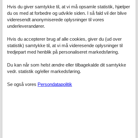
Afstand
Hvis du giver samtykke til, at vi må opsamle statistik, hjælper
Banegård
1,5 km
du os med at forbedre og udvikle siden. I så fald vil der blive
Busstop
100 m
videresendt anonymiserede oplysninger til vores
Centrum
500 m
underleverandører.
Diverse
1 km
Doktor
800 m
Færgehavn
1 km
Hvis du accepterer brug af alle cookies, giver du (ud over
Lufthavn
45 km
statistik) samtykke til, at vi må videresende oplysninger til
Restauranter
100 m
tredjepart med henblik på personaliseret markedsføring.
Shopping
1 km
Du kan når som helst ændre eller tilbagekalde dit samtykke
Andre
Markise
vedr. statistik og/eller markedsføring.
Parkering (mod betaling)
Radiator
Se også vores
Persondatapolitik
Tørreskab
Byggestatus
Top placering
Generel Information
Boligareal
70 m²
Handicap - Mål
Frihøjde under håndvasken >= 70 cm