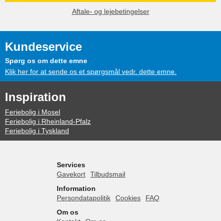
Aftale- og lejebetingelser
Kundeservice
Spørg os om dette emne
Klik her for at sende os et spørgsmål vedr. dette emne.
Inspiration
Feriebolig i Mosel
Feriebolig i Rheinland-Pfalz
Feriebolig i Tyskland
Services
Gavekort
Tilbudsmail
Information
Persondatapolitik
Cookies
FAQ
Om os