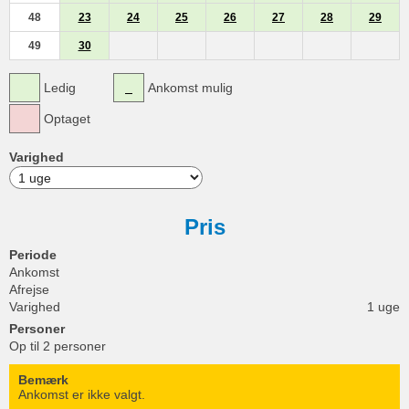
48
23
24
25
26
27
28
29
49
30
Ledig
Ankomst mulig
Optaget
Varighed
Pris
Periode
Ankomst
Afrejse
Varighed
1 uge
Personer
Op til 2 personer
Bemærk
Ankomst er ikke valgt.