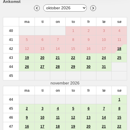
Ankomst
ma
ti
on
to
fr
lø
sø
40
1
2
3
4
41
5
6
7
8
9
10
11
42
12
13
14
15
16
17
18
43
19
20
21
22
23
24
25
44
26
27
28
29
30
31
45
november 2026
ma
ti
on
to
fr
lø
sø
44
1
45
2
3
4
5
6
7
8
46
9
10
11
12
13
14
15
47
16
17
18
19
20
21
22