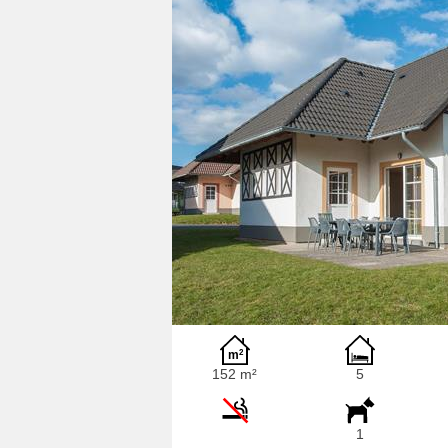
152 m²
5
1