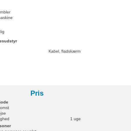
umbler
askine
lig
esudstyr
Kabel, fladskærm
Pris
iode
omst
ejse
ighed
1 uge
soner