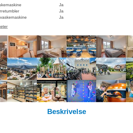
skemaskine
Ja
rretumbler
Ja
vaskemaskine
Ja
teter
Beskrivelse