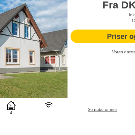
Fra
D
Ink
1
Priser o
Vores gæst
Se nabo emner
4