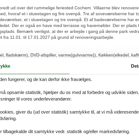
er spredt ud over det rummelige feriested Cochem. Villaerne blev renove
ghed, hvoraf et i stueetagen og fire ovenpå. Tre af soveværelserne har t
badeværelser, et i stueetagen og tre ovenpå. Et af badeværelserne har 
edet. Der er også en have med terrasse og havemøbler. Der er plads til
gsplads. Bemærk venligst, at der er arbejde i gang på denne park vedrø
 fra 11.01. til 17.01.2027 på grund af renoveringsarbejde.
bel, fladskærm), DVD-afspiller, varme(gulvvarme)), Køkken(elkedel, kaf
lse(dobbeltseng eller 2 enkeltsenge Senge), badeværelse(bruser, hånd
ykke
Det
enkeltseng, dobbeltseng eller 2 enkeltsenge Senge), soveværelse(enke
nkeltsenge Senge), soveværelse(dobbeltseng eller 2 enkeltsenge Seng
 badeværelse(badekar, håndvask), Repos(toilet)) varme(central), terra
den fungerer, og de kan derfor ikke fravælges.
erdækket)
 må opsamle statistik, hjælper du os med at forbedre og udvikle siden. I
ninger til vores underleverandører.
 parken over ekstraudgifter/udgifter på stedet. Denne regning bedes bet
in ferie kan begynde med det samme Af hensyn til ro, lejes dette somme
ookies, giver du (ud over statistik) samtykke til, at vi må videresende
This holiday home is available for recreational purposes only. Bookings
dsføring.
arged Der skal oplyses om eventuelle kæledyr ved bookingen, da der er 
t falder sammen med lokale messer og festivaler, kan der opkræves et de
 tilbagekalde dit samtykke vedr. statistik og/eller markedsføring.