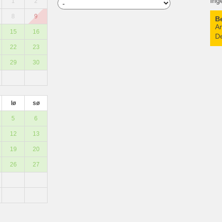
Ing
1
2
8
9
B
An
15
16
De
22
23
29
30
lø
sø
5
6
12
13
19
20
26
27