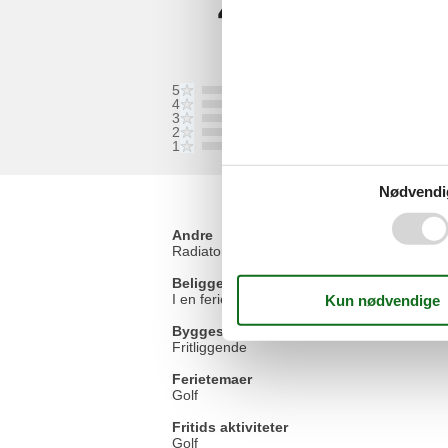
4,0
Vurderet d. 09-07-2022
5
4
3
2
1
Nødvendi
Andre
Radiator
Gu
Beliggenhed
I en feriepark
Byggestatus
Fritliggende
Ferietemaer
Golf
Fritids aktiviteter
Golf