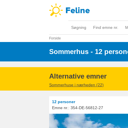
Søgning
Find emne nr.
M
Forside
Sommerhus - 12 person
Alternative emner
Sommerhuse i nærheden (22)
12 personer
Emne nr.:
354-DE-56812-27