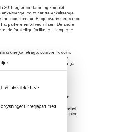
ret i 2018 og er moderne og komplet
o enkeltsenge, og to har tre enkeltsenge
en traditionel sauna. Et opbevaringsrum med
 at parkere én bil ved villaen. De andre
rende forskellige faciliteter. Ulemperne
femaskine(kaffetragt), combi-mikroovn,
vask, toilet), bryggers(tørretumbler,
aljer
ltseng, dobbeltseng eller 2 enkeltsenge
e), badeværelse(bruser, sauna, 2x
sse, have, havemøbler, parkering,
 så fald vil der blive
alt inden ankomst. Det sparer dig for
rhus ikke ud til ungdomsgrupper
 oplysninger til tredjepart med
 on behalf of companies will be cancelled
begrænset antal pladser Hvis bådudlejning
positum.