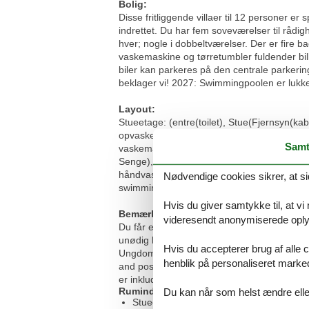
Bolig:
Disse fritliggende villaer til 12 personer 
indrettet. Du har fem soveværelser til rådi
hver; nogle i dobbeltværelser. Der er fire 
vaskemaskine og tørretumbler fuldender bill
biler kan parkeres på den centrale parkerin
beklager vi! 2027: Swimmingpoolen er lukket
Layout:
Stueetage: (entre(toilet), Stue(Fjernsyn(ka
opvaskemaskine , køle-fryseskab), sovevære
Samt
vaskemaskine)) På 1. etage: (soveværelse(
Senge), soveværelse(dobbeltseng eller 2 e
håndvask), badeværelse(bruser, håndvask),
Nødvendige cookies sikrer, at si
swimmingpool(deles med andre gæster, ov
Hvis du giver samtykke til, at vi
Bemærk:
videresendt anonymiserede oplys
Du får en e-mail med en udgiftsoversigt fra
unødig lang ventetid ved indtjekning, så d
Hvis du accepterer brug af alle c
Ungdomsgrupper under 21 år er ikke tilladt 
henblik på personaliseret marke
and possible cancellation costs will be ch
er inkluderet i boligen, eller hvis opholde
Rumindretning
Du kan når som helst ændre eller
Stueetage