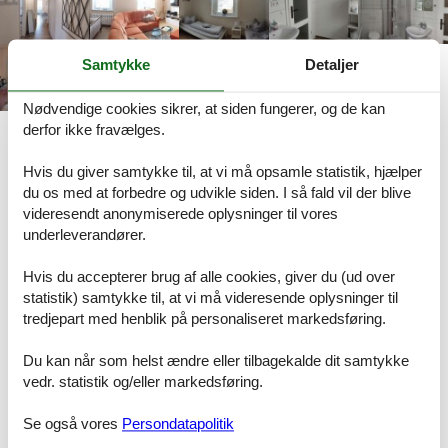
Samtykke
Detaljer
Nødvendige cookies sikrer, at siden fungerer, og de kan
derfor ikke fravælges.
Beskrivelse
Hvis du giver samtykke til, at vi må opsamle statistik, hjælper
Dansk
Tysk
du os med at forbedre og udvikle siden. I så fald vil der blive
Beskrivelsen foreligger desværre ikke på Dansk. Se teksten på
videresendt anonymiserede oplysninger til vores
underleverandører.
Tysk nedenfor, eller se den maskinoversatte tekst på
Dansk
.
Ferienwohnung "Zum Ausblick", Appartement/Fewo, Dusche,
Hvis du accepterer brug af alle cookies, giver du (ud over
WC, Wohn-/Schlafraum
statistik) samtykke til, at vi må videresende oplysninger til
tredjepart med henblik på personaliseret markedsføring.
ENDLICH URLAUB - genießen sie ihre freie Zeit in unserer liebevoll
eingerichteten Ferienwohnungen.
Du kan når som helst ændre eller tilbagekalde dit samtykke
Die Wohnung befindet sich im Erdgeschoss und bietet mit 50 m²
vedr. statistik og/eller markedsføring.
ausreichend Platz für 1-4 Personen mit einem separatem Eingang.
Ein kostenfreier Parkplatz, Fahrrad/Ski Abstellraum, WLAN,
Bettwäsche und Handtücher gehören zu den Inklusiv-Leistungen.
Se også vores
Persondatapolitik
Wir sind eine Nichtraucher und Tierfreie Ferienwohnung.