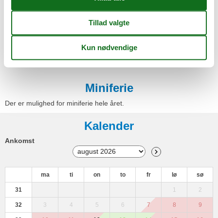
Siddegruppe
Sæbe
Terrasse
Toaster
Toiletpapir
TV
Vandvarmer
Miniferie
Der er mulighed for miniferie hele året.
Kalender
Ankomst
ma
ti
on
to
fr
lø
sø
31
1
2
32
3
4
5
6
7
8
9