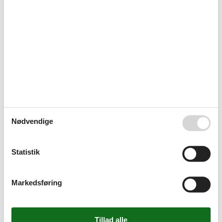
Vandrer venlig
Omgivende faciliteter
Cykelrum
Parkeringsplads
Servicefaciliteter
Bad / WC
Bad/toilet
Dyr ikke tilladt
Flere soveværelser
Håndklæder
Hårtørrer
Ikke-rygere
Nødvendige
Internet - WiFi
Kaffemaskine
Køkken (pantry/mini)
Statistik
Køleskab
Opvarmet
Opvaskemaskine
Markedsføring
Ovn
På jorden
Røgalarm
Sengetøj