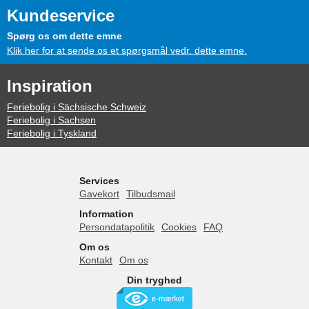
Kundeservice
Spørg os om dette emne
Klik her for at sende os et spørgsmål vedr. dette emne.
Inspiration
Feriebolig i Sächsische Schweiz
Feriebolig i Sachsen
Feriebolig i Tyskland
Services
Gavekort
Tilbudsmail
Information
Persondatapolitik
Cookies
FAQ
Om os
Kontakt
Om os
Din tryghed