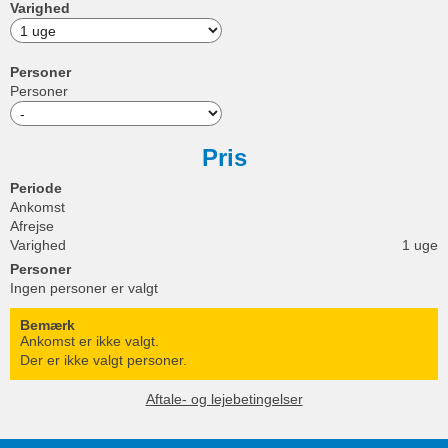
Varighed
Personer
Personer
Pris
Periode
Ankomst
Afrejse
Varighed
1 uge
Personer
Ingen personer er valgt
Bemærk
Ankomst er ikke valgt.
Der er ikke valgt personer.
Aftale- og lejebetingelser