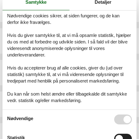
Samtykke
Detaljer
Ferielejlighed - 2 personer - 06800 - Cagnes-Sur-Mer
Emne nr.:
307-FR8703.602.1
Nødvendige cookies sikrer, at siden fungerer, og de kan
2 personer
derfor ikke fravælges.
Ferielejlighed - 4 personer - 06800 - Cagnes-Sur-Mer
Hvis du giver samtykke til, at vi må opsamle statistik, hjælper
du os med at forbedre og udvikle siden. I så fald vil der blive
Emne nr.:
307-FR8703.125.3
4 personer
videresendt anonymiserede oplysninger til vores
underleverandører.
Ferielejlighed - 4 personer - 06800 - Cagnes-Sur-Mer
Hvis du accepterer brug af alle cookies, giver du (ud over
Emne nr.:
307-FR8703.173.5
statistik) samtykke til, at vi må videresende oplysninger til
4 personer
tredjepart med henblik på personaliseret markedsføring.
Du kan når som helst ændre eller tilbagekalde dit samtykke
Ferielejlighed - 2 personer - 06800 - Cagnes-Sur-Mer
vedr. statistik og/eller markedsføring.
Emne nr.:
307-FR8703.193.2
2 personer
Se også vores
Persondatapolitik
Nødvendige
Ferielejlighed - 4 personer - 06800 - Cagnes-Sur-Mer
Emne nr.:
307-FR8703.153.1
Statistik