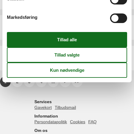
4 personer
Markedsføring
Ferielejlighed - 2 personer - 06800 - Cagnes-Sur-Mer
Emne nr.:
307-FR8703.123.2
2 personer
Ferielejlighed - 4 personer - 06800 - Cagnes-Sur-Mer
Emne nr.:
307-FR8703.207.1
4 personer
1
2
3
4
...
>
>>
Services
Gavekort
Tilbudsmail
Information
Persondatapolitik
Cookies
FAQ
Om os