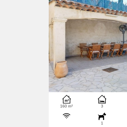
160 m²
3
1