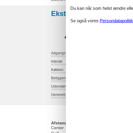
Du kan når som helst ændre eller
Eksterne anmeldelser
Se også vores
Persondatapolitik
4,3
Adgangsvej:
Interiør:
Køkken:
Beliggenhed:
Udendørs:
Generelt:
Afstand
Center