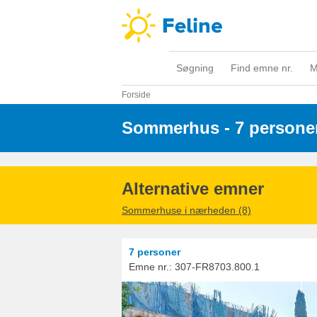
Søgning
Find emne nr.
M
Forside
Sommerhus - 7 persone
Alternative emner
Sommerhuse i nærheden (8)
7 personer
Emne nr.:
307-FR8703.800.1