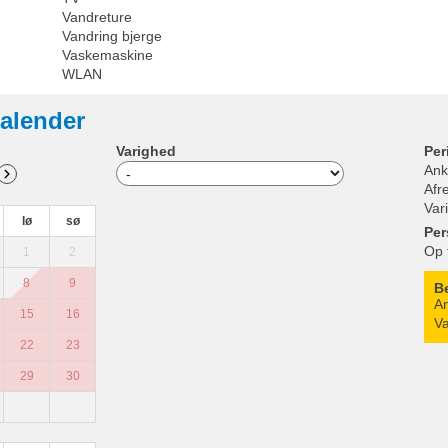
Vandreture
Vandring bjerge
Vaskemaskine
WLAN
alender
Varighed
Per
Ank
Afr
Var
lø
sø
Per
Op 
1
2
8
9
B
An
15
16
Va
22
23
29
30