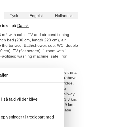
Tysk
Engelsk
Hollandsk
e tekst på
Dansk
.
 m2 with cable TV and air conditioning.
nch bed (200 cm, length 220 cm), air
 to the terrace. Bath/shower, sep. WC, double
0 cm), TV (flat screen). 1 room with 1
acilities: washing machine, safe, iron,
6 km from the centre of Cagnes sur Mer, in a
aljer
utiful garden to relax, swimming pool (above
ool area, hot tub, pool house with fridge,
rs) at the house, single garage at the
ère de la Buffe ligne 94" 1.9 km, railway
 så fald vil der blive
golf course (18 hole) 20 km, tennis 3.3 km,
 de Vence 6.6 km, MarinelandAntibes 9 km,
rc National du Mercantour 61 km. Please
 oplysninger til tredjepart med