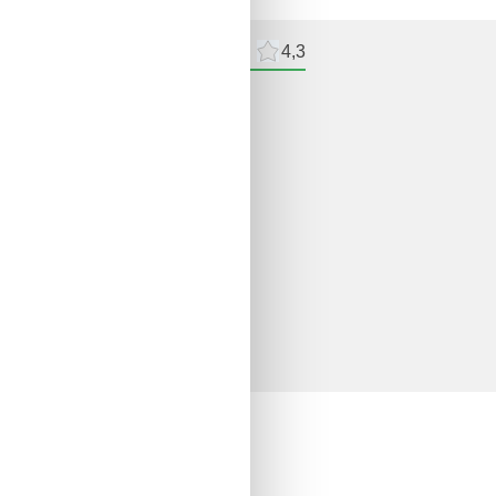
meldelser
Eksterne anmeldelser
4,3
delser
ne anmeldelser