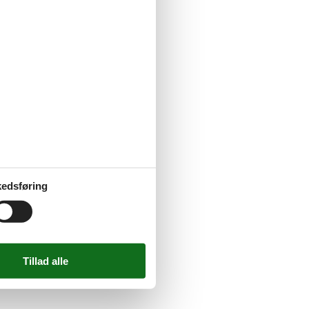
and
edsføring