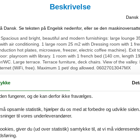
Beskrivelse
Dansk
på Dansk. Se teksten på Engelsk nedenfor, eller se den maskinoversatt
Spacious and bright, beautiful and modern furnishings: large lounge 35
th air conditioning. 1 large room 25 m2 with Dressing room with 1 fre
nduction hot plates, microwave, freezer, electric coffee machine). Exit
oor: playroom with library. 1 room with 1 french bed (140 cm, length 19
C. Large terrace. Terrace furniture, deck chairs. View of the valley. F
. Internet (WiFi, free). Maximum 1 pet/ dog allowed. 06027013047MX
eys, built in 1991, renovated in 2011. In the district of Les caucours 2.
ykke
Det
ential district, 4.3 km from the sea, 4.3 km from the beach. Private: bea
easonal availability: 01.Apr. - 31.Oct.) with alarm system. WC in the p
den fungerer, og de kan derfor ikke fravælges.
ecue, barbecue house (slide), planted inner courtyard parking (for 3 ca
opping centre 4.3 km, restaurant 3 km, bakery 2.5 km, bus stop "Cimeti
 må opsamle statistik, hjælper du os med at forbedre og udvikle siden. I
ach "Plage publique" 4.3 km, diving center 5 km. Sports harbour 7 km, 
ateau Grimaldi 2.2 km, Musée Renoir 3.4 km, Vence 6.5 km, Saint Paul
ninger til vores underleverandører.
e reached: Saint Cassien 52 km. Hiking paths: Col de Vence 16 km, Pa
tric gates.
ookies, giver du (ud over statistik) samtykke til, at vi må videresende
dsføring.