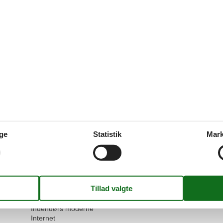
20 km
Antal badeværelser
2
Sol str
4,3 km
Antal soveværelser
3
91,4 km
Antal værelser
6
6,8 km
Bad og bruser
39,9 km
Badekar
1,9 km
Badning ved havet
4,3 km
BBQ
4,3 km
Boligareal
160 m²
Bordtennis
Bruser
Egnet seniorer vinter
Ekstra linned
Ekstra seng
1
Elektrisk kaffemaskine
Elektrisk strygejern
ge
Statistik
Mark
Enkelt garage
Fryser
Genbrugsstation
Golfbaner
Husdyr
1
Håndklæder ekstra
Hårtørrer
Indendørs moderne
Internet