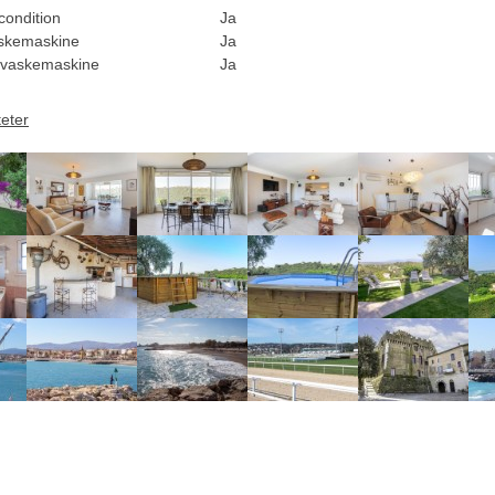
condition
Ja
skemaskine
Ja
vaskemaskine
Ja
teter