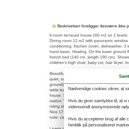
Beskrivelsen foreligger desværre ikke 
6-room terraced house 160 m2 on 2 levels. 
Dining room 12 m2 with panoramic window wi
conditioning. Kitchen (oven, dishwasher, 3 i
hand-basin. Heating. On the lower ground fl
french bed (140 cm, length 190 cm). Shower/W
children's high chair, baby cot, hair dryer
Beautiful terraced house "Nicoleine", 2 stor
Samt
quiet, sunny, elevated position in the resid
ground) round (4 m diameter, depth 100 cm, s
Nødvendige cookies sikrer, at si
table tennis, boules, terrace (100 m2), barb
house. Shop 2.6 km, supermarket 2.7 km, sh
Hvis du giver samtykke til, at vi
station "Cagnes sur Mer" 4.6 km, shingle be
riding stable 5 km. Nearby attractions: Ch
videresendt anonymiserede oplys
Nice 17 km. Well-known lakes can easily b
note: car recommended. Residence with elec
Hvis du accepterer brug af alle c
henblik på personaliseret marke
Licens nr.: 06027013047MX