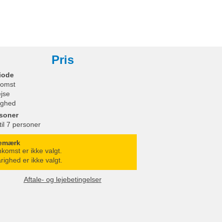
Pris
iode
omst
ejse
ighed
soner
til 7 personer
emærk
komst er ikke valgt.
righed er ikke valgt.
Aftale- og lejebetingelser