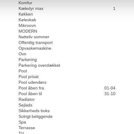
Komfur
Kæledyr max
1
Køkken
Køleskab
Mikroovn
MODERN
Natteliv sommer
Offentlig transport
Opvaskemaskine
Ovn
Parkering
Parkering overdækket
Pool
Pool privat
Pool udendørs
Pool åben fra
01-04
Pool åben til
31-10
Radiator
Sejlads
Sikkerheds boks
Solrigt beliggende
Spa
Terrasse
TV