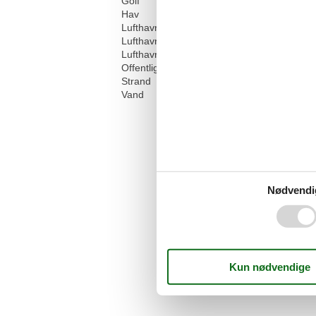
Golf
Hav
Lufthavn MRS
1
Lufthavn NCE
Lufthavn TLN
1
Offentlig transport
Strand
Vand
Nødvendi