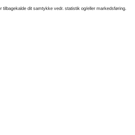
 tilbagekalde dit samtykke vedr. statistik og/eller markedsføring.
Vores gæstean
Eksterne anmel
Ingen detaljerede ekster
3,0
4,0
3,0
3,0
3,0
3,0
Faciliteter
Husinfo
Tema
2,6 km
Aircondition
Natteliv