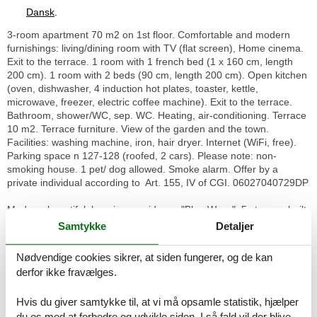
Dansk
.
3-room apartment 70 m2 on 1st floor. Comfortable and modern
furnishings: living/dining room with TV (flat screen), Home cinema.
Exit to the terrace. 1 room with 1 french bed (1 x 160 cm, length
200 cm). 1 room with 2 beds (90 cm, length 200 cm). Open kitchen
(oven, dishwasher, 4 induction hot plates, toaster, kettle,
microwave, freezer, electric coffee machine). Exit to the terrace.
Bathroom, shower/WC, sep. WC. Heating, air-conditioning. Terrace
10 m2. Terrace furniture. View of the garden and the town.
Facilities: washing machine, iron, hair dryer. Internet (WiFi, free).
Parking space n 127-128 (roofed, 2 cars). Please note: non-
smoking house. 1 pet/ dog allowed. Smoke alarm. Offer by a
private individual according to Art. 155, IV of CGI. 06027040729DP
Modern, beautiful, luxurious residence "Blue Wave", 5 storeys, built
in 2024. In the residential district, excellent location: right in the
Samtykke
Detaljer
centre but still quiet, 300 m from the sea, 300 m from the beach.
Shop 1 km, supermarket 1 km, shopping centre 2.3 km, restaurant
Nødvendige cookies sikrer, at siden fungerer, og de kan
800 m, bakery 1 km, bus stop "la belle etoile" 200 m, shingle beach
derfor ikke fravælges.
"plage des Vespins" 300 m. Sports harbour 300 m, sailing school
400 m. Nearby attractions: Port de Plaisance 400 m, Centre
Hvis du giver samtykke til, at vi må opsamle statistik, hjælper
Commercial Cap 3000 2.3 km, Promenade des Anglais 8 km,
du os med at forbedre og udvikle siden. I så fald vil der blive