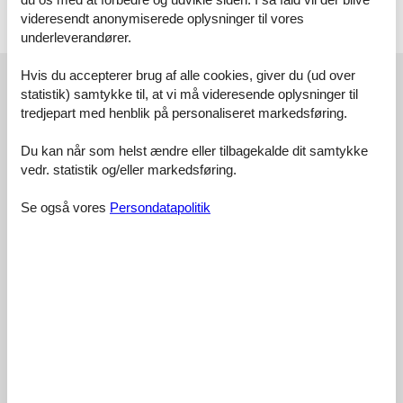
Antibes Vieille Ville 8 km, St paul de Vence 8 km.
videresendt anonymiserede oplysninger til vores
Licens nr.: 06027040729DP
underleverandører.
Eksterne anmeldelser
Hvis du accepterer brug af alle cookies, giver du (ud over
statistik) samtykke til, at vi må videresende oplysninger til
Vores gæsteanmeldelser
Eksterne anmeldelser
tredjepart med henblik på personaliseret markedsføring.
3,8
Du kan når som helst ændre eller tilbagekalde dit samtykke
vedr. statistik og/eller markedsføring.
Se også vores
Persondatapolitik
Adgangsvej:
4,0
Interiør:
4,0
Køkken:
4,0
Beliggenhed:
4,0
Udendørs:
3,0
Generelt:
4,0
Eksterne anmeldelser
Ingen detaljerede eksterne anmeldelser