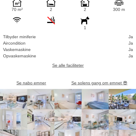
70 m²
2
2
300 m
1
Tilbyder miniferie
Ja
Aircondition
Ja
Vaskemaskine
Ja
Opvaskemaskine
Ja
Se alle faciliteter
Se nabo emner
Se solens gang om emnet
😎