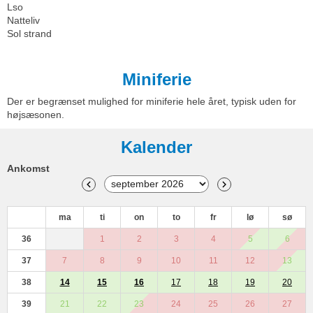
Lso
Natteliv
Sol strand
Miniferie
Der er begrænset mulighed for miniferie hele året, typisk uden for
højsæsonen.
Kalender
Ankomst
ma
ti
on
to
fr
lø
sø
36
1
2
3
4
5
6
37
7
8
9
10
11
12
13
38
14
15
16
17
18
19
20
39
21
22
23
24
25
26
27