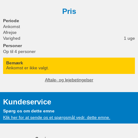
Pris
Periode
Ankomst
Afrejse
Varighed
1 uge
Personer
Op til 4 personer
Bemærk
Ankomst er ikke valgt.
Aftale- og lejebetingelser
Kundeservice
Spørg os om dette emne
Klik her for at sende os et spørgsmål vedr. dette emne.