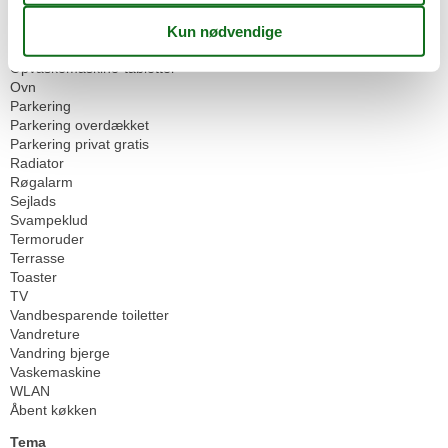
Offentlig transport
opstart Toiletpapir
Opvaskemaskine
Opvaskemaskine-tabletter
Ovn
Parkering
Parkering overdækket
Parkering privat gratis
Radiator
Røgalarm
Sejlads
Svampeklud
Termoruder
Terrasse
Toaster
TV
Vandbesparende toiletter
Vandreture
Vandring bjerge
Vaskemaskine
WLAN
Åbent køkken
Tema