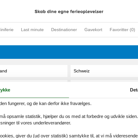
iniferie
Last minute
Destinationer
Gavekort
Favoritter (
0
)
land
Schweiz
alien
Slovakiet
ykke
Det
oatien
Slovenien
den fungerer, og de kan derfor ikke fravælges.
 må opsamle statistik, hjælper du os med at forbedre og udvikle siden. I
uxembourg
Spanien
ninger til vores underleverandører.
orge
Storbritannien
ookies, giver du (ud over statistik) samtykke til, at vi må videresende