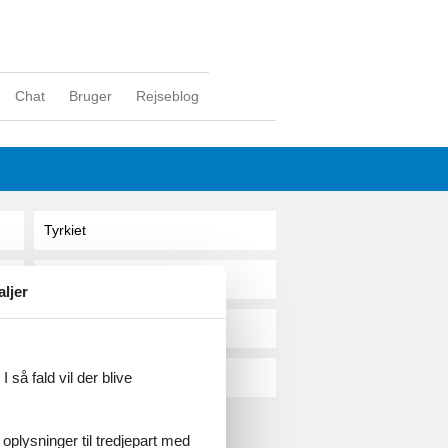
Chat
Bruger
Rejseblog
Tyrkiet
Tyskland
aljer
Ungarn
 så fald vil der blive
Østrig
 oplysninger til tredjepart med