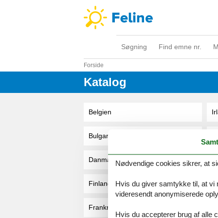
Søgning
Find emne nr.
M
Forside
Katalog
Belgien
Ir
Bulgarien
It
Samt
Danmark
Kr
Nødvendige cookies sikrer, at si
Hvis du giver samtykke til, at vi
Finland
L
videresendt anonymiserede oplys
Frankrig
N
Hvis du accepterer brug af alle c