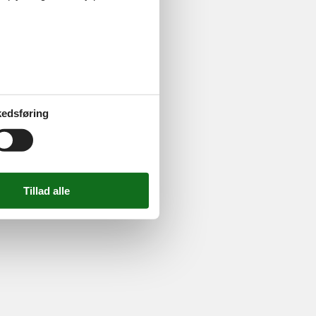
ghed
edsføring
724 2251
-
Email:
info@feline.dk