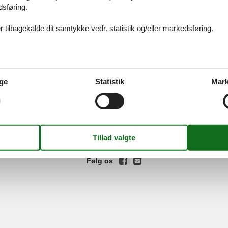
dsføring.
olen
Sverige
 tilbagekalde dit samtykke vedr. statistik og/eller markedsføring.
rtugal
Tjekkiet
ices
Information
Om os
Din try
ge
Statistik
Mark
kort
Persondatapolitik
Kontakt
smail
Cookies
Om os
FAQ
idays A/S
-
Nygade 8B, 2.th -
DK-7400
Herning
-
Danmark -
Tlf:
(+45) 8
Momsnr.: DK26347688
Følg os