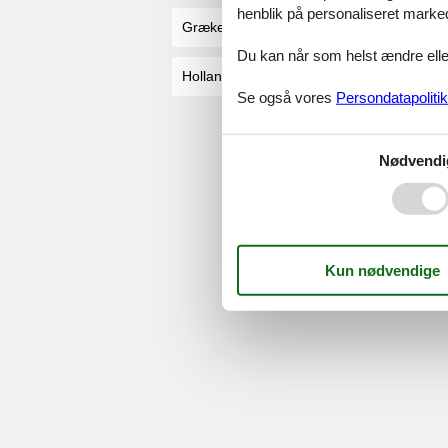
henblik på personaliseret marke
Grækenland
P
Du kan når som helst ændre eller
Holland
Po
Se også vores
Persondatapolitik
Serv
Nødvendi
Gave
Tilbud
©
Feline Holidays
-
Feline Hol