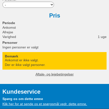
Pris
Periode
Ankomst
Afrejse
Varighed
1 uge
Personer
Ingen personer er valgt
Bemærk
Ankomst er ikke valgt.
Der er ikke valgt personer.
Aftale- og lejebetingelser
Kundeservice
Spørg os om dette emne
Klik her for at sende os et spørgsmål vedr. dette emne.