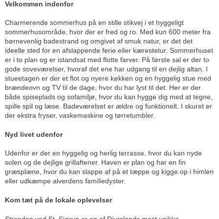
Velkommen indenfor
Charmerende sommerhus på en stille stikvej i et hyggeligt
sommerhusområde, hvor der er fred og ro. Med kun 600 meter fra
børnevenlig badestrand og omgivet af smuk natur, er det det
ideelle sted for en afslappende ferie eller kærestetur. Sommerhuset
er i to plan og er istandsat med flotte farver. På første sal er der to
gode soveværelser, hvoraf det ene har udgang til en dejlig altan. I
stueetagen er der et flot og nyere køkken og en hyggelig stue med
brændeovn og TV til de dage, hvor du har lyst til det. Her er der
både spiseplads og sofamiljø, hvor du kan hygge dig med at tegne,
spille spil og læse. Badeværelset er ældre og funktionelt. I skuret er
der ekstra fryser, vaskemaskine og tørretumbler.
Nyd livet udenfor
Udenfor er der en hyggelig og herlig terrasse, hvor du kan nyde
solen og de dejlige grillaftener. Haven er plan og har en fin
græsplæne, hvor du kan slappe af på et tæppe og kigge op i himlen
eller udkæmpe alverdens familiedyster.
Kom tæt på de lokale oplevelser
Stranden ved St. Sjørup er en af Djurslands mest unikke