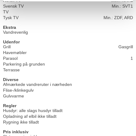
Norsk TV
Min.: NRK1
Svensk TV
Min.: SVT1
TV
Tysk TV
Min.: ZDF, ARD
Ekstra
Vandrevenlig
Udenfor
Grill
Gasgrill
Havemøbler
Parasol
1
Parkering på grunden
Terrasse
Diverse
Afmærkede vandreruter i nærheden
Flise-/klinkegulv
Gulvvarme
Regler
Husdyr: alle slags husdyr tilladt
Opladning af elbil ikke tilladt
Rygning ikke tilladt
Pris inklusiv