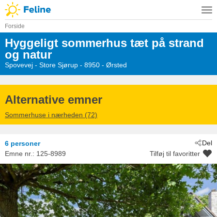
Forside
Hyggeligt sommerhus tæt på strand
og natur
Spovevej
 - Store Sjørup
 - 8950
 - Ørsted
Alternative emner
Sommerhuse i nærheden (72)
Del
6 personer
Emne nr.:
125-8989
Tilføj til favoritter