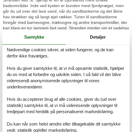
badeområder. Inde ved kysten er bunden mest fjordpræget, men
går du ud over det lave vand, når du sandbankerne og det åbne
hav strækker sig så langt øjet rækker. Turen til sandbankerne
foregår med barnevogne, trækvogne og andre transportmidler, der
kan klare en tur gennem lavt vand. Stranden minder om et vadehav
med tydelig forskel på flod og ebbe, tidevands render og småsøer
Samtykke
Detaljer
af saltvand. Cirka 10 km fra huset ligger det lille færgeleje Udbyhøj
med en lystbådehavn og gode fiskemuligheder. Herfra går en
Nødvendige cookies sikrer, at siden fungerer, og de kan
kabeltrukket færge til Randers-siden, og tager du færgen, finder du
derfor ikke fravælges.
en fin hvid badestrand med blåt flag og noget af Danmarks reneste
badevand. For naturoplevelser kan Fjord-Centret, som ligger tæt
på huset, varmt anbefales. I området er det også værd at besøge
Hvis du giver samtykke til, at vi må opsamle statistik, hjælper
Gl. Estrup Slot, stendysserne ved Tustrup samt Nordens største
du os med at forbedre og udvikle siden. I så fald vil der blive
forlystelsespark Djurs Sommerland, som ligger mindre end en halv
videresendt anonymiserede oplysninger til vores
times kørsel fra huset og der er masser af seværdigheder på hele
underleverandører.
Djursland.
Hvis du accepterer brug af alle cookies, giver du (ud over
Rumindretning
Soveværelse
statistik) samtykke til, at vi må videresende oplysninger til
Dobbeltseng - 2x90x200
tredjepart med henblik på personaliseret markedsføring.
Enkelt seng - 90x200
Du kan når som helst ændre eller tilbagekalde dit samtykke
Soveværelse
vedr. statistik og/eller markedsføring.