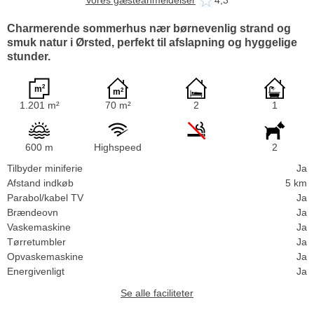
Vores gæsteanmeldelser
4,3
Charmerende sommerhus nær børnevenlig strand og
smuk natur i Ørsted, perfekt til afslapning og hyggelige
stunder.
1.201 m²
70 m²
2
1
600 m
Highspeed
2
Tilbyder miniferie
Ja
Afstand indkøb
5 km
Parabol/kabel TV
Ja
Brændeovn
Ja
Vaskemaskine
Ja
Tørretumbler
Ja
Opvaskemaskine
Ja
Energivenligt
Ja
Se alle faciliteter