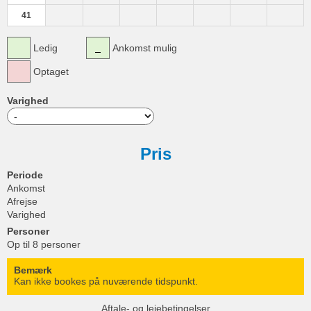
41
Ledig
Ankomst mulig
Optaget
Varighed
Pris
Periode
Ankomst
Afrejse
Varighed
Personer
Op til 8 personer
Bemærk
Kan ikke bookes på nuværende tidspunkt.
Aftale- og lejebetingelser