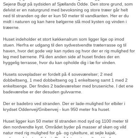
Sejerø Bugt på sydsiden af Sjællands Odde. Den store grund, som
delvist er en naturgrund med bevoksning og store træer går helt
ned til stranden og der er kun 50 meter til vandkanten. Her er du
midt i naturen og kan høre bølgerne slå mod kysten og vinden i
træerne.
Huset indeholder et stort køkkenalrum som ligger lige op imod
stuen. Herfra er udgang til den sydvestvendte træterrasse og til
haven, hvor det gode vejr kan nydes og hvor der er rig mulighed for
leg med børnene. På den anden side af huset findes der en
hyggelig terrasse, hvor du kan opholde dig i læ for vinden.
Husets sovepladser er fordelt på 4 soveværelser; 2 med
dobbeltseng, 1 med dobbeltseng og 1 enkeltseng samt 1 med 2
enkeltsenge. Der findes 2 badeværelser med bruseniche. I det ene
badeværelse er der desuden gulvvarme.
Der er badebro ved stranden. Der er lade-mulighed for elbiler i
krydset Oddenvej/Gnibenvej - kun 950 meter fra huset.
Huset ligger kun 50 meter til stranden mod syd og 1100 meter til
den nordvendte kyst. Området byder på masser af skøn og vild
natur med rig mulighed for gå- og cykelture, at sejle kajak,