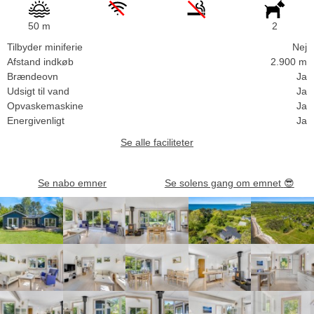
50 m
2
Tilbyder miniferie
Nej
Afstand indkøb
2.900 m
Brændeovn
Ja
Udsigt til vand
Ja
Opvaskemaskine
Ja
Energivenligt
Ja
Se alle faciliteter
Se nabo emner
Se solens gang om emnet
😎