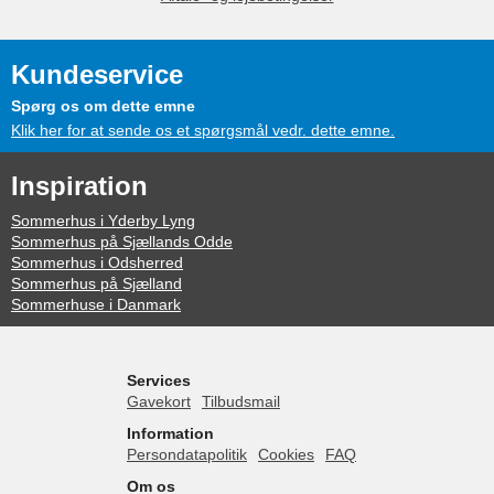
Kundeservice
Spørg os om dette emne
Klik her for at sende os et spørgsmål vedr. dette emne.
Inspiration
Sommerhus i Yderby Lyng
Sommerhus på Sjællands Odde
Sommerhus i Odsherred
Sommerhus på Sjælland
Sommerhuse i Danmark
Services
Gavekort
Tilbudsmail
Information
Persondatapolitik
Cookies
FAQ
Om os