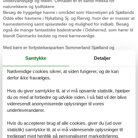
undervandsjagt og fiskeri. Området er et sandt mekka for
naturelskere og lystfiskere.
Besøg de hyggelige havne i området som Havnebyen på Sjællands
Odde eller havnene i Nykøbing Sj. og Rørvig, hvor der er masser at
havnestemning samt spisesteder og mulighed for indkøb. Besøg
også de mange fantastiske badestrande i Odsherred, som hører til
blandt Danmarks bedste og mest børnevenlige.
Med børn er forlystelsesparken Sommerland Sjælland og
dyreparken Odsherred Zoo Rescue oplagte udflugtsmål. I
Samtykke
Detaljer
køreafstand ligger også Anneberg Kulturpark med et hav af
forskellige kulturelle tilbud. Fra huset er der kun 1 time og 25
minutters kørsel til København med mulighed for at opleve
Nødvendige cookies sikrer, at siden fungerer, og de kan
hovedstadens mange seværdigheder og attraktioner. Der er
derfor ikke fravælges.
færgeforbindelse til Århus med mulighed for at opleve byen på en
dagsudflugt.
Hvis du giver samtykke til, at vi må opsamle statistik, hjælper
du os med at forbedre og udvikle siden. I så fald vil der blive
Indretning
videresendt anonymiserede oplysninger til vores
Sommerhuset egner sig til 8 personer. Ferieboligen er på 119 m²
underleverandører.
og er bygget i 1969. I 2006 gennemgik ferieboligen en renovering.
Det er tilladt at medbringe 2 husdyr. Ferieboligen er udstyret med 1
Hvis du accepterer brug af alle cookies, giver du (ud over
energivenlig luft til luft varmepumpe. Der er gulvvarme i entréen.
statistik) samtykke til, at vi må videresende oplysninger til
Frysekapacitet på 50 liter. Der er desuden brændeovn.
tredjepart med henblik på personaliseret markedsføring.