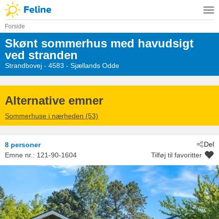
Forside
Skønt sommerhus med havudsigt
ved stranden
Strandbovej
 - 4583
 - Sjællands Odde
Alternative emner
Sommerhuse i nærheden (53)
Del
8 personer
Emne nr.:
121-90-1604
Tilføj til favoritter