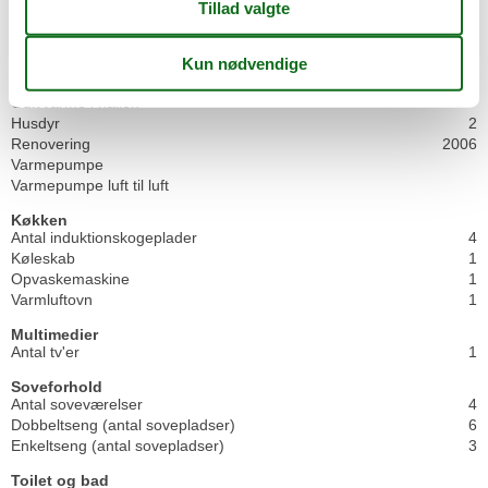
Brændeovn
1
Byggeår
1969
Feriebolig
Frysekapacitet (antal liter)
50
Gulvvarme i hallen
Husdyr
2
Renovering
2006
Varmepumpe
Varmepumpe luft til luft
Køkken
Antal induktionskogeplader
4
Køleskab
1
Opvaskemaskine
1
Varmluftovn
1
Multimedier
Antal tv'er
1
Soveforhold
Antal soveværelser
4
Dobbeltseng (antal sovepladser)
6
Enkeltseng (antal sovepladser)
3
Toilet og bad