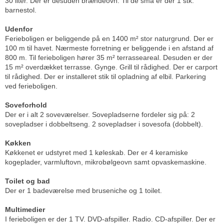
30 liter. Der er desuden brændeovn. Til de små er der 1 stk.
barnestol.
Udenfor
Ferieboligen er beliggende på en 1400 m² stor naturgrund. Der er
100 m til havet. Nærmeste forretning er beliggende i en afstand af
800 m. Til ferieboligen hører 35 m² terrasseareal. Desuden er der
15 m² overdækket terrasse. Gynge. Grill til rådighed. Der er carport
til rådighed. Der er installeret stik til opladning af elbil. Parkering
ved ferieboligen.
Soveforhold
Der er i alt 2 soveværelser. Sovepladserne fordeler sig på: 2
sovepladser i dobbeltseng. 2 sovepladser i sovesofa (dobbelt).
Køkken
Køkkenet er udstyret med 1 køleskab. Der er 4 keramiske
kogeplader, varmluftovn, mikrobølgeovn samt opvaskemaskine.
Toilet og bad
Der er 1 badeværelse med bruseniche og 1 toilet.
Multimedier
I ferieboligen er der 1 TV. DVD-afspiller. Radio. CD-afspiller. Der er