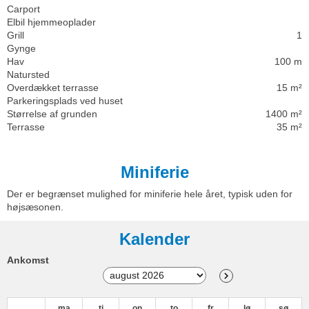
Carport
Elbil hjemmeoplader
Grill
1
Gynge
Hav
100 m
Natursted
Overdækket terrasse
15 m²
Parkeringsplads ved huset
Størrelse af grunden
1400 m²
Terrasse
35 m²
Miniferie
Der er begrænset mulighed for miniferie hele året, typisk uden for
højsæsonen.
Kalender
Ankomst
ma
ti
on
to
fr
lø
sø