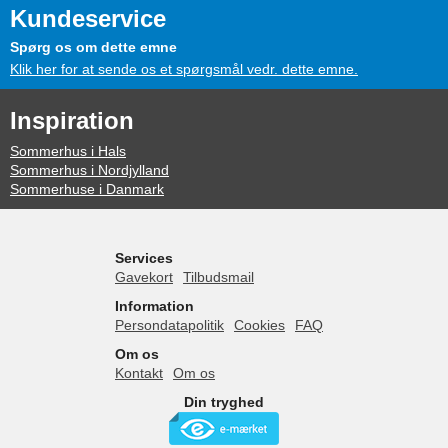
Kundeservice
Spørg os om dette emne
Klik her for at sende os et spørgsmål vedr. dette emne.
Inspiration
Sommerhus i Hals
Sommerhus i Nordjylland
Sommerhuse i Danmark
Services
Gavekort
Tilbudsmail
Information
Persondatapolitik
Cookies
FAQ
Om os
Kontakt
Om os
Din tryghed