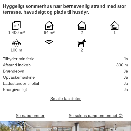
Hyggeligt sommerhus nær børnevenlig strand med stor
terrasse, havudsigt og plads til husdyr.
1.400 m²
64 m²
2
1
100 m
2
Tilbyder miniferie
Ja
Afstand indkøb
800 m
Brændeovn
Ja
Opvaskemaskine
Ja
Ladestander til elbil
Ja
Energivenligt
Ja
Se alle faciliteter
Se nabo emner
Se solens gang om emnet
😎