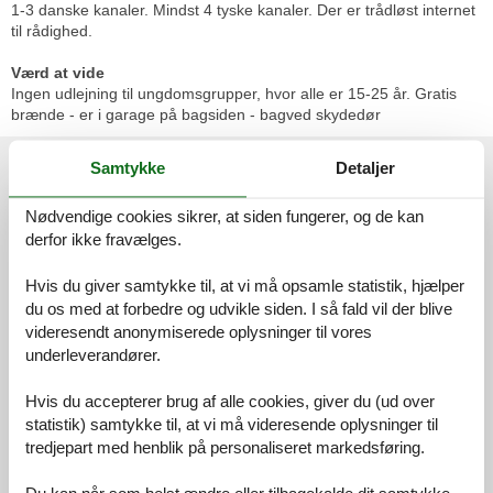
1-3 danske kanaler. Mindst 4 tyske kanaler. Der er trådløst internet
til rådighed.
Værd at vide
Ingen udlejning til ungdomsgrupper, hvor alle er 15-25 år. Gratis
brænde - er i garage på bagsiden - bagved skydedør
Eksterne anmeldelser
Samtykke
Detaljer
Vores gæsteanmeldelser
Eksterne anmeldelser
Nødvendige cookies sikrer, at siden fungerer, og de kan
derfor ikke fravælges.
4,6
Hvis du giver samtykke til, at vi må opsamle statistik, hjælper
du os med at forbedre og udvikle siden. I så fald vil der blive
videresendt anonymiserede oplysninger til vores
Generelt:
4,4
underleverandører.
Service på stedet:
4,8
Værdi for pengene:
4,6
Hvis du accepterer brug af alle cookies, giver du (ud over
statistik) samtykke til, at vi må videresende oplysninger til
Beliggenhed:
4,7
tredjepart med henblik på personaliseret markedsføring.
25 eksterne anmeldelser