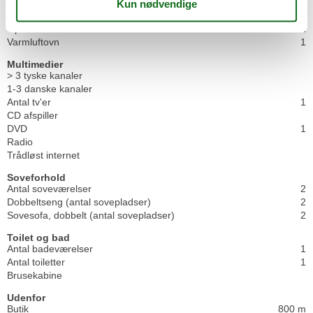
Køleskab
1
Mikrobølgeovn
1
Opvaskemaskine
1
Varmluftovn
1
Multimedier
> 3 tyske kanaler
1-3 danske kanaler
Antal tv'er
1
CD afspiller
DVD
1
Radio
Trådløst internet
Soveforhold
Antal soveværelser
2
Dobbeltseng (antal sovepladser)
2
Sovesofa, dobbelt (antal sovepladser)
2
Toilet og bad
Antal badeværelser
1
Antal toiletter
1
Brusekabine
Udenfor
Butik
800 m