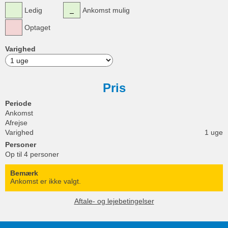
Ledig
Ankomst mulig
Optaget
Varighed
Pris
Periode
Ankomst
Afrejse
Varighed
1 uge
Personer
Op til 4 personer
Bemærk
Ankomst er ikke valgt.
Aftale- og lejebetingelser