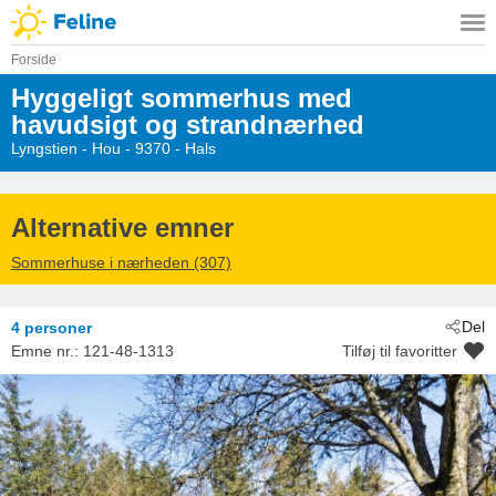
Forside
Hyggeligt sommerhus med
havudsigt og strandnærhed
Lyngstien
 - Hou
 - 9370
 - Hals
Alternative emner
Sommerhuse i nærheden (307)
Del
4 personer
Emne nr.:
121-48-1313
Tilføj til favoritter