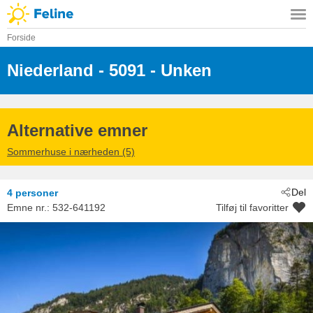
Forside
Niederland
 - 5091
 - Unken
Alternative emner
Sommerhuse i nærheden (5)
Del
4 personer
Emne nr.:
532-641192
Tilføj til favoritter