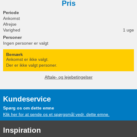
Pris
Periode
Ankomst
Afrejse
Varighed
1 uge
Personer
Ingen personer er valgt
Bemærk
Ankomst er ikke valgt.
Der er ikke valgt personer.
Aftale- og lejebetingelser
Kundeservice
Spørg os om dette emne
Klik her for at sende os et spørgsmål vedr. dette emne.
Inspiration