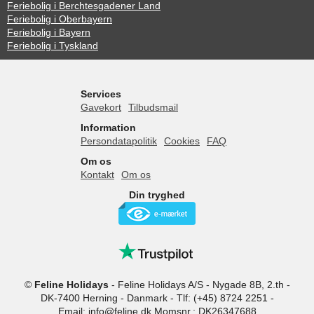
Feriebolig i Berchtesgadener Land
Feriebolig i Oberbayern
Feriebolig i Bayern
Feriebolig i Tyskland
Services
Gavekort
Tilbudsmail
Information
Persondatapolitik
Cookies
FAQ
Om os
Kontakt
Om os
Din tryghed
©
Feline Holidays
-
Feline Holidays A/S
-
Nygade 8B, 2.th -
DK-7400
Herning
-
Danmark -
Tlf:
(+45) 8724 2251
-
Email:
info@feline.dk
Momsnr.: DK26347688