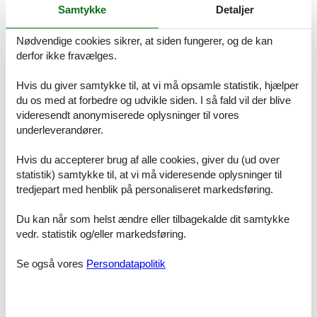
Unser Bauernhof befindet sich in ruhiger Alleinlage zwischen
Samtykke
Detaljer
Wiesen und Wäldern - fernab vom Stress und Hektik des Alltags.
Getreu unseres Mottos Mit der Natur - für die Natur können Sie hier
Nødvendige cookies sikrer, at siden fungerer, og de kan
bei uns am Hof erleben, was es heißt im Einklang mit Mensch, Tier
derfor ikke fravælges.
und Natur zu leben. Sie können unseren Bauernhof Alltag hautnah
erleben und so Ihren Urlaub zu einem unvergesslichen Erlebnis für
Hvis du giver samtykke til, at vi må opsamle statistik, hjælper
Groß und Klein machen.
Es freut uns sehr, dass wir Sie nun in unserem neuen Bauernhaus
du os med at forbedre og udvikle siden. I så fald vil der blive
und den neuen Ferienwohnungen begrüßen dürfen. Durch die
videresendt anonymiserede oplysninger til vores
Kombination aus traditionellem Handwerk und zeitgemäßem Bauen
underleverandører.
ist wieder ein richtiges Zuhause entstanden, in dem wir Sie gerne
Willkommen heißen würden.
Hvis du accepterer brug af alle cookies, giver du (ud over
Ihre Familie Lidicky
statistik) samtykke til, at vi må videresende oplysninger til
tredjepart med henblik på personaliseret markedsføring.
Schöne, gemütliche Ferienwohnung mit Wohnküche, Balkon, Bad
und zwei Schlafzimmer. Jedes der beiden Schlafzimmer verfügt
Du kan når som helst ændre eller tilbagekalde dit samtykke
über eine eigene Dusche/WC.
Die Ferienwohnung befindet sich im ersten Stock des
vedr. statistik og/eller markedsføring.
Bauernhauses und ist über Treppe und Lift erreichbar.
Kleinkinderausstattung ist ebenfalls vorhanden.
Se også vores
Persondatapolitik
Faciliteter
Børnefaciliteter