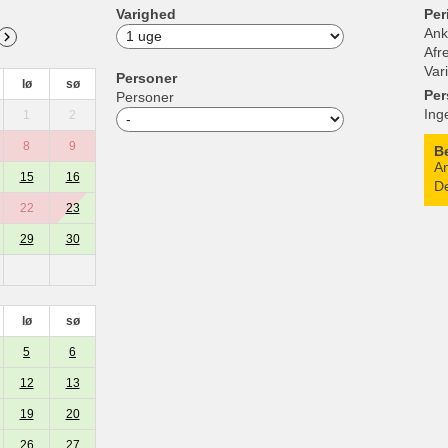
Varighed
Per
Ank
Afr
Var
Personer
lø
sø
Per
Personer
Ing
1
2
8
9
B
An
15
16
De
22
23
29
30
lø
sø
5
6
12
13
19
20
26
27