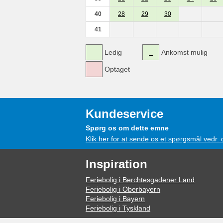
40
28
29
30
41
Ledig
Ankomst mulig
Optaget
Kundeservice
Spørg os om dette emne
Klik her for at sende os et spørgsmål vedr.
Inspiration
Feriebolig i Berchtesgadener Land
Feriebolig i Oberbayern
Feriebolig i Bayern
Feriebolig i Tyskland