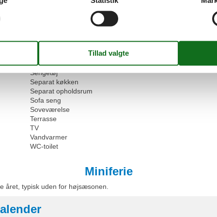
ge
Statistik
Mark
Kaffemaskine
Mikroovn
Mulighed for fryser
Opbevaringsrum
Opvarmet
Opvaskemaskine
Ovn
Sengetøj
Separat køkken
Separat opholdsrum
Sofa seng
Soveværelse
Terrasse
TV
Vandvarmer
WC-toilet
Miniferie
e året, typisk uden for højsæsonen.
alender