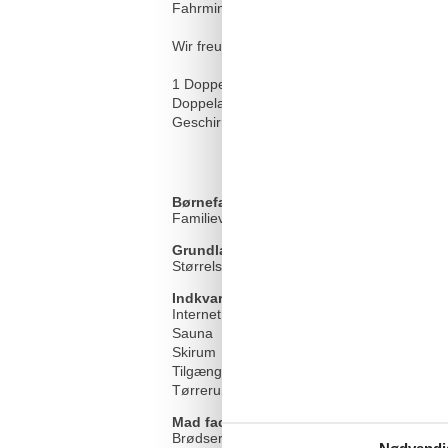
Fahrminuten bequem zu erreichen ist. Auch 
Wir freuen uns Sie schon bald begrüßen zu
1 Doppelbettschlafzimmer, Flachbild-TV,
Doppelausziehcouch, Flachbild-TV, DVD-Pla
Geschirrspüler, Kaffeemaschine, Wasserko
Børnefaciliteter
Familievenlig
Grundlæggende faciliteter
Størrelse
Indkvartering Faciliteter
Internet i det offentlige område
Sauna
Skirum
Tilgængelighed
Tørrerum
Mad faciliteter
Brødservice