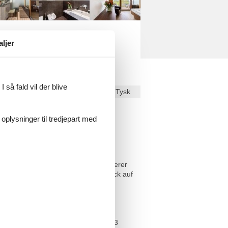
aljer
 så fald vil der blive
Dansk
Tysk
ekst på
Dansk
.
 oplysninger til tredjepart med
ntiert sich das stimmige Konzept unserer
e und Piesendorf und der freie Blick auf
 See - Kaprun noch attraktiver.
Wohngefühl auf höchstem Niveau!
wie auf den Ort Kaprun, der binnen 3