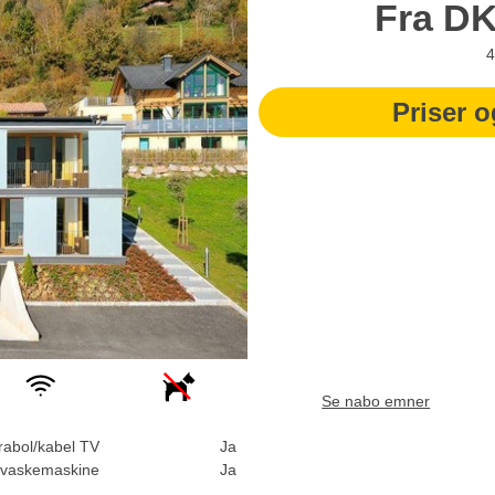
Fra
D
4
Priser o
Se nabo emner
rabol/kabel TV
Ja
vaskemaskine
Ja