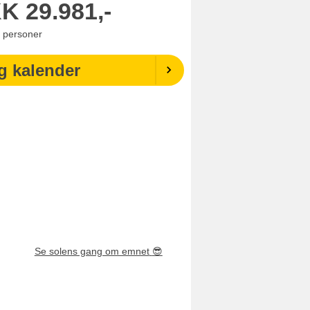
KK
29.981,-
personer
g kalender
Se solens gang om emnet
😎