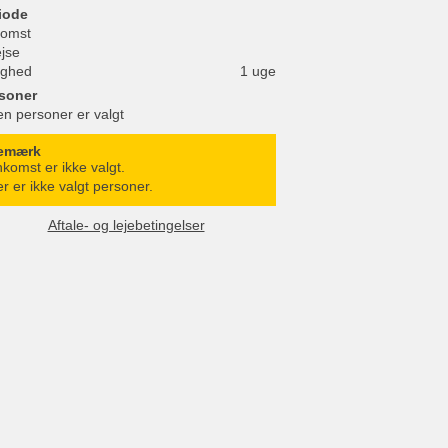
iode
omst
ejse
ighed
1 uge
soner
en personer er valgt
emærk
komst er ikke valgt.
r er ikke valgt personer.
Aftale- og lejebetingelser