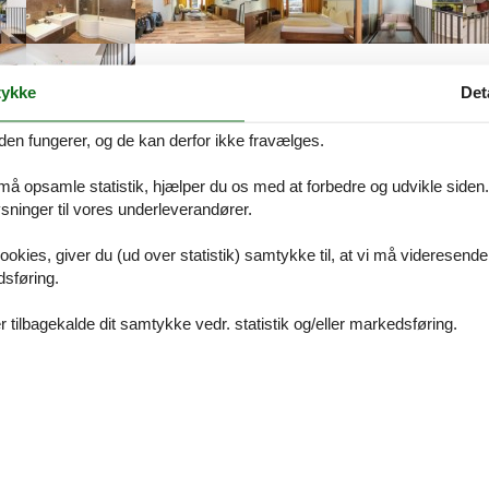
ykke
Det
den fungerer, og de kan derfor ikke fravælges.
Beskrivelse
 må opsamle statistik, hjælper du os med at forbedre og udvikle siden. I
ninger til vores underleverandører.
på Dansk. Se teksten på Tysk nedenfor, eller se den maskinoversatte t
ookies, giver du (ud over statistik) samtykke til, at vi må videresende
n Top II
dsføring.
 tilbagekalde dit samtykke vedr. statistik og/eller markedsføring.
erende Salzburger Bergwelt trifft auf modernes Lebensgefühl! So präse
Lage inmitten der Skigebiete und Wanderparadiese Kaprun, Zell am Se
ufenthalt in unseren luxuriösen Apartments für Ihren Urlaub in Zell am
n Kategorien buchbar haben aber alle eines gemeinsam: Komfort und 
nts in Kaprun aus einen herrlichen Ausblick auf das Kitzsteinhorn so