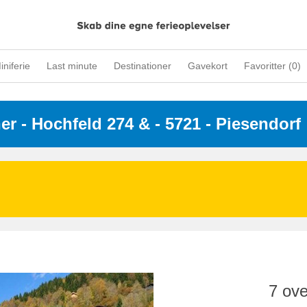
iniferie
Last minute
Destinationer
Gavekort
Favoritter (
0
)
ner
 - 
Hochfeld 274 &
 - 5721
 - Piesendorf
7 ove