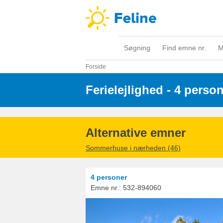
Søgning
Find emne nr.
M
Forside
Ferielejlighed - 4 perso
Alternative emner
Sommerhuse i nærheden (46)
4 personer
Emne nr.:
532-894060