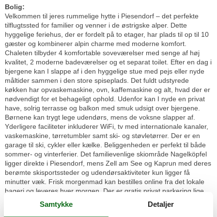
Bolig:
Velkommen til jeres rummelige hytte i Piesendorf – det perfekte
tilflugtssted for familier og venner i de østrigske alper. Dette
hyggelige feriehus, der er fordelt på to etager, har plads til op til 10
gæster og kombinerer alpin charme med moderne komfort.
Chaleten tilbyder 4 komfortable soveværelser med senge af høj
kvalitet, 2 moderne badeværelser og et separat toilet. Efter en dag i
bjergene kan I slappe af i den hyggelige stue med pejs eller nyde
måltider sammen i den store spiseplads. Det fuldt udstyrede
køkken har opvaskemaskine, ovn, kaffemaskine og alt, hvad der er
nødvendigt for et behageligt ophold. Udenfor kan I nyde en privat
have, solrig terrasse og balkon med smuk udsigt over bjergene.
Børnene kan trygt lege udendørs, mens de voksne slapper af.
Yderligere faciliteter inkluderer WiFi, tv med internationale kanaler,
vaskemaskine, tørretumbler samt ski- og støvletørrer. Der er en
garage til ski, cykler eller kælke. Beliggenheden er perfekt til både
sommer- og vinterferier. Det familievenlige skiområde Nagelköpfel
ligger direkte i Piesendorf, mens Zell am See og Kaprun med deres
berømte skisportssteder og udendørsaktiviteter kun ligger få
minutter væk. Frisk morgenmad kan bestilles online fra det lokale
bageri og leveres hver morgen. Der er gratis privat parkering lige
ved hytten.
Samtykke
Detaljer