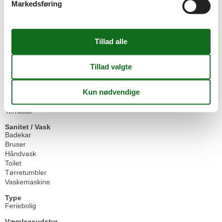
Køleskab - Fryser
Markedsføring
Opvaskemaskine
Ovn
Stavblender
Toaster
Rundt om huset
BBQ
Garage
Have
Havemøbler
Parkering
Terrasse
Sanitet / Vask
Badekar
Bruser
Håndvask
Toilet
Tørretumbler
Vaskemaskine
Type
Feriebolig
Værelsesudstyr