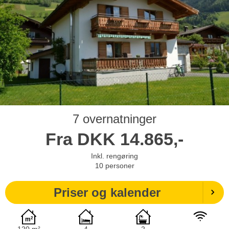
7 overnatninger
Fra
DKK
14.865,-
Inkl. rengøring
10
personer
Priser og kalender
120 m²
4
2