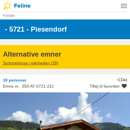
Forside
 - 5721
 - Piesendorf
Alternative emner
Sommerhuse i nærheden (28)
Del
10 personer
Emne nr.:
350-AT-5721-221
Tilføj til favoritter