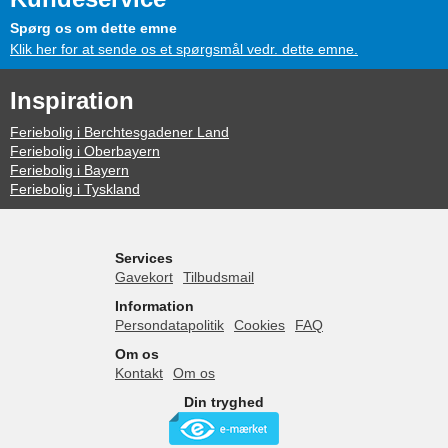
Spørg os om dette emne
Klik her for at sende os et spørgsmål vedr. dette emne.
Inspiration
Feriebolig i Berchtesgadener Land
Feriebolig i Oberbayern
Feriebolig i Bayern
Feriebolig i Tyskland
Services
Gavekort
Tilbudsmail
Information
Persondatapolitik
Cookies
FAQ
Om os
Kontakt
Om os
Din tryghed