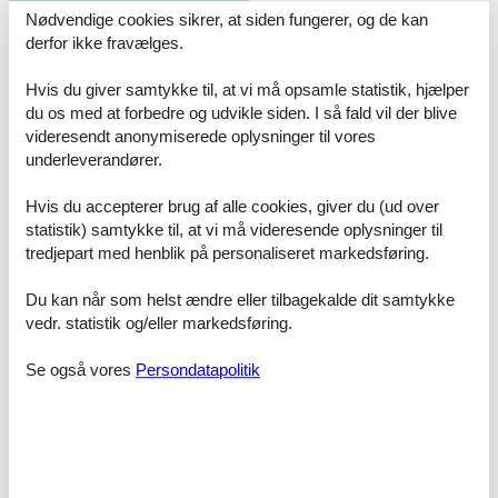
Layout:
Nødvendige cookies sikrer, at siden fungerer, og de kan
Stueetage: (Indgang , Stue(Fjernsyn, pejs, sofahjørne), åbent
derfor ikke fravælges.
køkken(spisebord, sofahjørne, elkedel, brødrister,
komfur(induktion), emhætte, kaffemaskine(kaffetragt),
kaffemaskine(kopper), ovn, ovn, combi-mikroovn, opvaskemaskine
Hvis du giver samtykke til, at vi må opsamle statistik, hjælper
, køle-fryseskab, Blender, Stavblender), soveværelse(enkeltseng,
du os med at forbedre og udvikle siden. I så fald vil der blive
enkeltseng), badeværelse(bruser, håndvask, toilet),
videresendt anonymiserede oplysninger til vores
toilet(håndvask), tørretumbler, vaskemaskine, skistøvlevarmere,
underleverandører.
terrasse, have) På 1. etage: (soveværelse(dobbeltseng, Fjernsyn,
balkon), soveværelse(dobbeltseng, dobbeltsovesofa, Fjernsyn,
Hvis du accepterer brug af alle cookies, giver du (ud over
balkon), soveværelse(dobbeltseng), badeværelse(badekar, bruser,
statistik) samtykke til, at vi må videresende oplysninger til
håndvask, toilet)) garage, have, havemøbler, grill, parkering
tredjepart med henblik på personaliseret markedsføring.
Bemærk:
Dette sommerhus er en af vinderne af 2014
Du kan når som helst ændre eller tilbagekalde dit samtykke
vedr. statistik og/eller markedsføring.
Licens nr.: 50616-001211-2020
Se også vores
Persondatapolitik
Faciliteter
Afstand
Banegård
2 km
Busstop
2 km
Restauranter
1 km