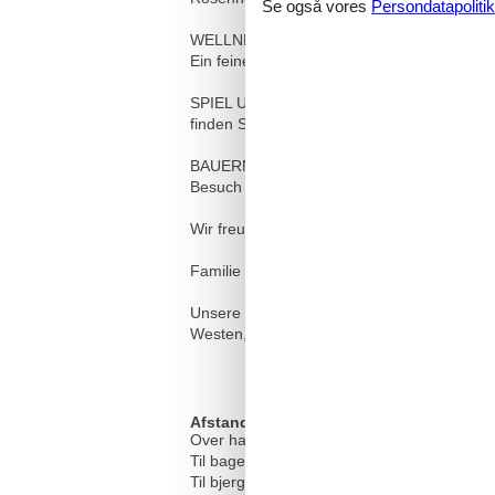
Se også vores
Persondatapolitik
WELLNESS:
Ein feiner Wohlfühlbereich mit Sauna, Inf
SPIEL UND SPASS UND RAUM FÜR GESE
finden Sie im Spielzimmer, auf der Spielwi
BAUERNHOFERLEBNISSE für Groß und Kle
Besuch der Kühe und Kälber im Stall, Kani
Wir freuen uns auf Sie.
Familie Elmar und Martina Monz
Unsere neuerbaute Ferienwohnung Edelweiss
Westen, Osten und Süden und Rundumpano
Afstande
Over havniveau
Til bageren
Til bjergbanen/svævebanen