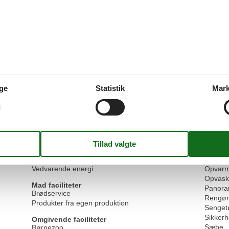
250 m
Cykelrum aflåselig
Bjergud
250 m
Cykelvenlig
Brands
2 km
E-bil ladestation
Brødse
110 km
El-cykel ladestation
Dobbel
250 m
Elevator/elevator
Dyr ve
44 km
Energibesparende belysning
Flere s
250 m
Fælles sauna
Husdyr 
250 m
Ikke-ryger hus
Håndkl
2 km
Internet i det offentlige område
Hårtørr
ge
Statistik
Mark
1,5 km
Kreditkort
Ikke-ry
200 m
Lounge
Internet
300 m
Sauna
Kabel/S
40 km
Sikkerheds boks
Kaffem
42 km
Skidepot
Køkken
250 m
Skirum
Kølesk
200 m
Tilgængelighed
Mikroo
Vandrer venlig
Mulighe
Vedvarende energi
Opvarm
Opvask
Mad faciliteter
Panora
Brødservice
Rengør
Produkter fra egen produktion
Senget
Sikker
Omgivende faciliteter
Sæbe
Børnezoo