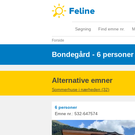
Søgning
Find emne nr.
M
Forside
Bondegård - 6 personer
Alternative emner
Sommerhuse i nærheden (32)
6 personer
Emne nr.:
532-647574