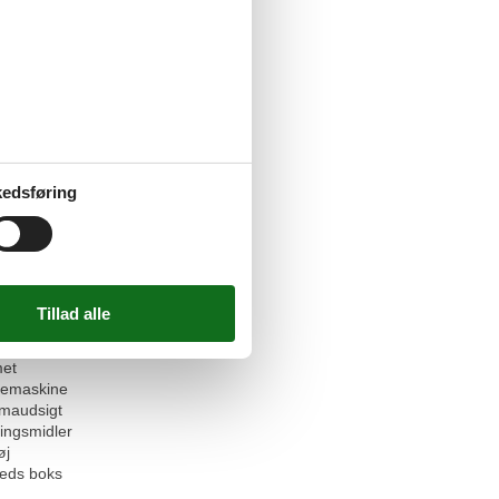
sigt
lukker
rvice
tseng
lkomne
oveværelser
tilladt eller efter anmodning
æder
er
edsføring
gere
 - WiFi
at
askine
 (åbent)
ab
vn
d for fryser
et
emaskine
maudsigt
ingsmidler
øj
heds boks