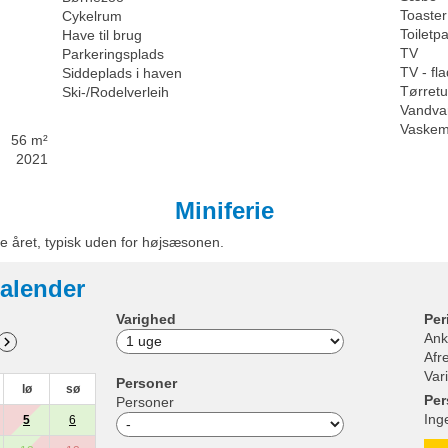
Toaster
Cykelrum
Toiletpa
Have til brug
TV
Parkeringsplads
TV - f
Siddeplads i haven
Tørret
Ski-/Rodelverleih
Vandva
Vaskem
56 m²
2021
Miniferie
e året, typisk uden for højsæsonen.
alender
Varighed
Per
Ank
Afr
Var
Personer
lø
sø
Per
Personer
Ing
5
6