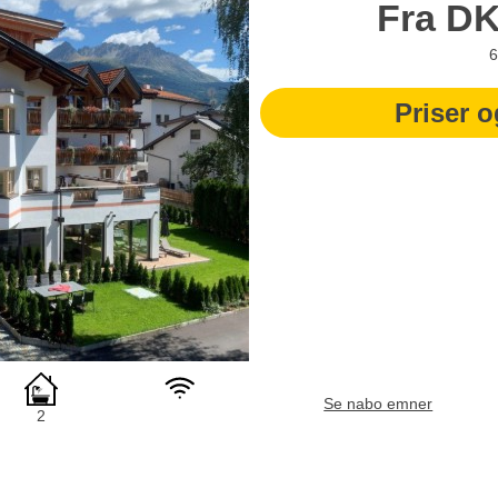
Fra
D
6
Priser o
Se nabo emner
2