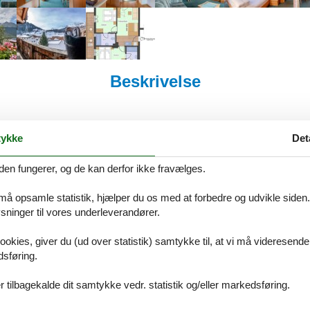
Beskrivelse
på Dansk. Se teksten på Tysk nedenfor, eller se den maskinoversatte t
ykke
Det
uernhof, Ferienwohnung Edelweiss
den fungerer, og de kan derfor ikke fravælges.
eit Dezember 2021
 må opsamle statistik, hjælper du os med at forbedre og udvikle siden. I
s & Erlebnisbauernhof & Wellness
ninger til vores underleverandører.
ookies, giver du (ud over statistik) samtykke til, at vi må videresende
 im neuen Glanz mit wohnlichen Böden und Möblen aus heimischen Hö
dsføring.
nholzdachstuhl zum Urlauben ein.
 tilbagekalde dit samtykke vedr. statistik og/eller markedsføring.
erive, über die Genussecke bis zum individuell befüllten Frühstücks
 Region.