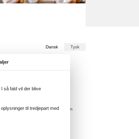
Dansk
Tysk
ekst på
Dansk
.
aljer
 så fald vil der blive
 oplysninger til tredjepart med
lzern. 2 weitere Wohnungen laden im
korb - und alle Produkte kommen vom