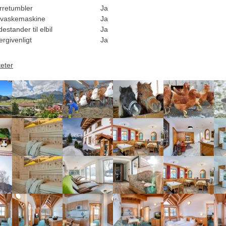
rretumbler
Ja
vaskemaskine
Ja
estander til elbil
Ja
rgivenligt
Ja
teter