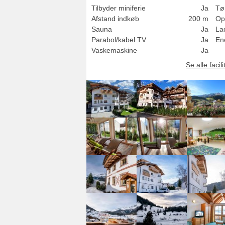
Tilbyder miniferie
Ja
Tø
Afstand indkøb
200 m
Op
Sauna
Ja
Lad
Parabol/kabel TV
Ja
Ene
Vaskemaskine
Ja
Se alle facili