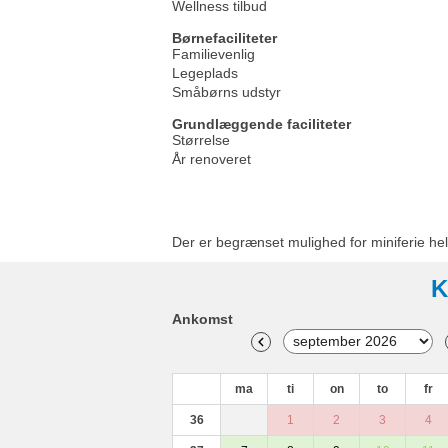
Wellness tilbud
Børnefaciliteter
Familievenlig
Legeplads
Småbørns udstyr
Grundlæggende faciliteter
Størrelse
År renoveret
Der er begrænset mulighed for miniferie hel
K
Ankomst
ma
ti
on
to
fr
36
1
2
3
4