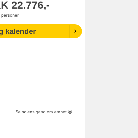
KK
22.776,-
personer
g kalender
Se solens gang om emnet
😎