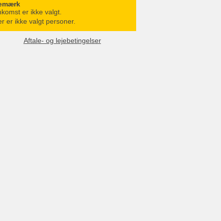
emærk
komst er ikke valgt.
r er ikke valgt personer.
Aftale- og lejebetingelser