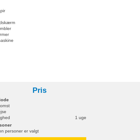
pir
ladskærm
umbler
rmer
askine
Pris
iode
omst
ejse
ighed
1 uge
soner
en personer er valgt