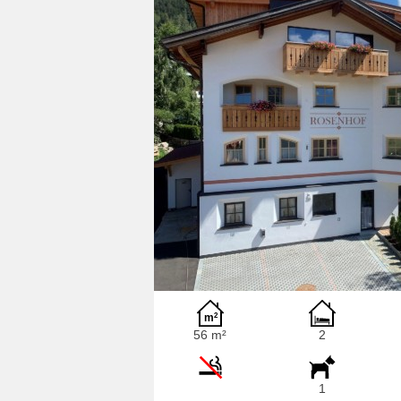
56 m²
2
1