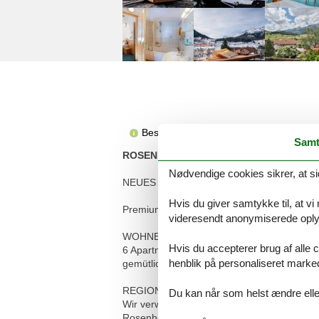
Beskrivelsen foreligger desværre ikke 
Samt
ROSENHOF Apartments & Wellness & Ba
Nødvendige cookies sikrer, at si
NEUES URLAUBSGEFÜHL AM ROSENHOF s
Hvis du giver samtykke til, at vi
Premium-Apartments & Landhaus Apartment
videresendt anonymiserede oplys
WOHNEN:
Hvis du accepterer brug af alle c
6 Apartments strahlen seit Dezember 2021
henblik på personaliseret marke
gemütlichen Landhausstil unter dem Fichte
REGIONALER GENUSS:
Du kan når som helst ændre eller
Wir verwöhnen Sie vom einfachen Brötchens
Rosenhof und Partnerbauernhöfen aus der