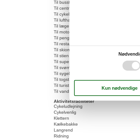
Til busstoppestedet
Til centrum
Til cykelstien
Til lufthavnen
Til lægen
Til motorvejen
Til pengeautomaten/banken
Til restauranten
Til skiområdet
Nødvendi
Til stien
Til supermarkedet
Til svømme-/sjovpoolen
Til sygehuset/klinikken
Til togstationen
Til turistinformationen
Til vandrestien
Aktivitetsfaciliteter
Cykeludlejning
Cykelvenlig
Klettern
Kælkebakke
Langrend
Ridning